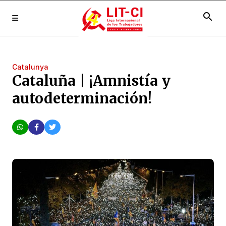
search
Catalunya
Cataluña | ¡Amnistía y
autodeterminación!