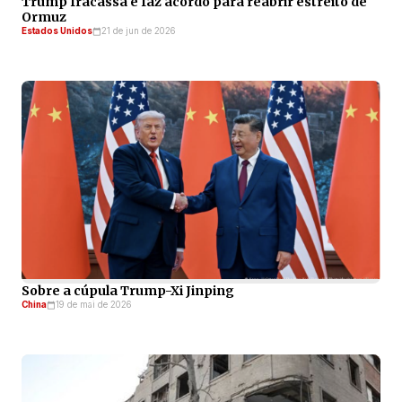
Trump fracassa e faz acordo para reabrir estreito de
Ormuz
Estados Unidos
21 de jun de 2026
Sobre a cúpula Trump-Xi Jinping
China
19 de mai de 2026