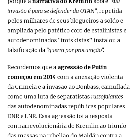
porque a
narrativa do Kremlin
sobre
“sua
invasão é para se defender da OTAN”
, repetida
pelos milhares de seus blogueiros a soldo e
ampliada pelo patético coro de estalinistas e
autodenominados “trotskistas” instalou a
falsificação da
“guerra por procuração”.
Recordemos que a
agressão de Putin
começou em 2014
com a anexação violenta
da Crimeia e a invasão ao Donbass, camuflada
como uma luta de separatistas
russofalantes
das autodenominadas repúblicas populares
DNR e LNR. Essa agressão foi a resposta
contrarrevolucionária do Kremlin ao triunfo
das massas na rebelião do Maidán contra a