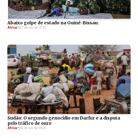
Abaixo golpe de estado na Guiné-Bissau.
África
27 de nov de 2025
Sudão: O segundo genocídio em Darfur e a disputa
pelo tráfico de ouro
África
18 de nov de 2025