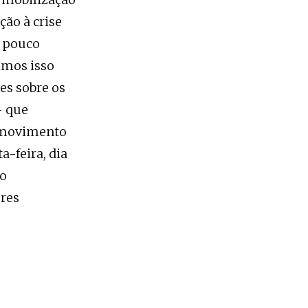
ção à crise
m pouco
imos isso
es sobre os
— que
o movimento
a-feira, dia
to
ores