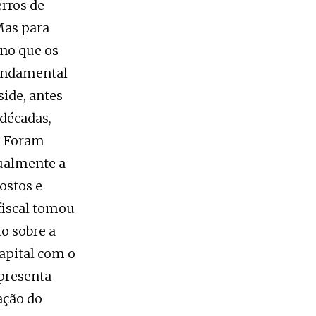
erros de
Mas para
no que os
fundamental
side, antes
 décadas,
s. Foram
dualmente a
ostos e
fiscal tomou
o sobre a
apital com o
epresenta
ação do