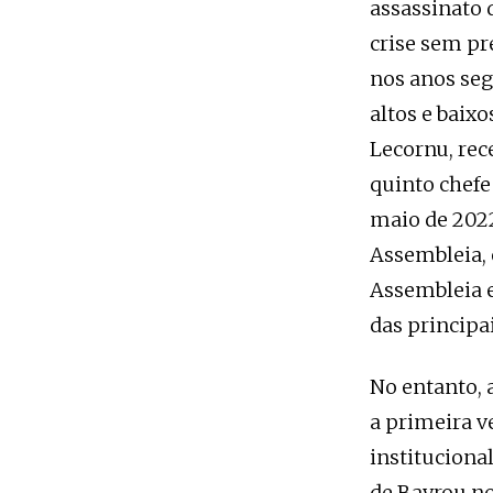
assassinato 
crise sem p
nos anos seg
altos e baix
Lecornu, rec
quinto chef
maio de 2022
Assembleia, 
Assembleia el
das principa
No entanto, 
a primeira v
instituciona
de Bayrou no