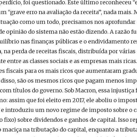
perdício, foi questionado. Este último reconheceu “
um “grave erro na avaliação da receita”, nada mais. 
ituação como um todo, precisamos nos aprofundar 
e opinião do sistema não estão dizendo. A razão 
uilíbrio nas finanças públicas e o endividamento re
 na perda de receitas fiscais, distribuída por várias
e entre as classes sociais e as empresas mais rica
es fiscais para os mais ricos que aumentaram gra
m disso, são os mesmos ricos que pagam menos imp
om títulos do governo. Sob Macron, essa injustiça 
: assim que foi eleito em 2017, ele aboliu o impost
) e introduziu um novo regime de imposto sobre o c
 fixo) sobre dividendos e ganhos de capital. Isso r
maciça na tributação do capital, enquanto a tribut