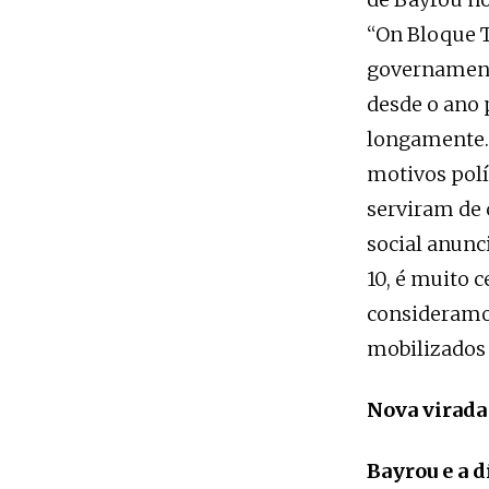
“On Bloque T
governament
desde o ano 
longamente. 
motivos polí
serviram de 
social anunc
10, é muito 
consideramos
mobilizados 
Nova virada 
Bayrou e a d