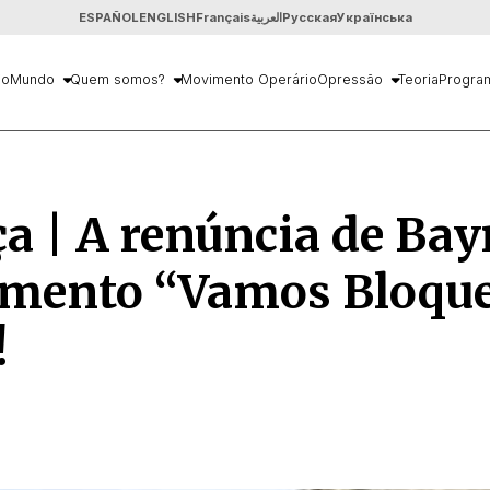
ESPAÑOL
ENGLISH
Français
العربية
Русская
Українська
io
Mundo
Quem somos?
Movimento Operário
Opressão
Teoria
Progra
a | A renúncia de Bay
mento “Vamos Bloqu
!