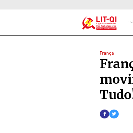
Iníc
França
Franç
movi
Tudo