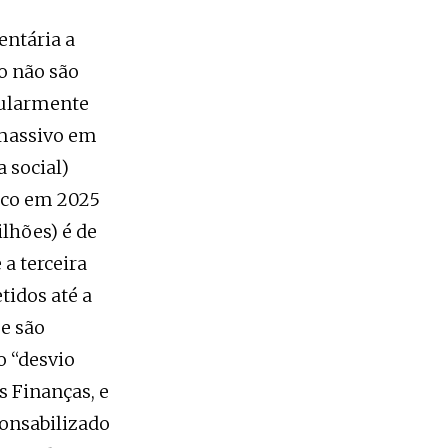
entária a
no não são
cularmente
 massivo em
a social)
ico em 2025
ilhões) é de
a terceira
tidos até a
e são
o “desvio
s Finanças, e
onsabilizado