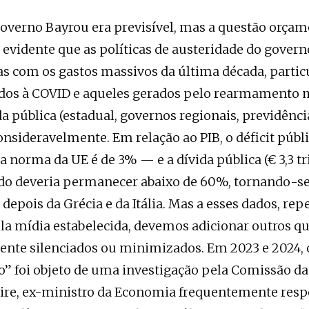
overno Bayrou era previsível, mas a questão orçam
É evidente que as políticas de austeridade do gover
s com os gastos massivos da última década, parti
idos à COVID e aqueles gerados pelo rearmamento
da pública (estadual, governos regionais, previdênci
sideravelmente. Em relação ao PIB, o déficit públ
a norma da UE é de 3% — e a dívida pública (€ 3,3 tr
do deveria permanecer abaixo de 60%, tornando-se 
depois da Grécia e da Itália. Mas a esses dados, repe
la mídia estabelecida, devemos adicionar outros qu
nte silenciados ou minimizados. Em 2023 e 2024, 
” foi objeto de uma investigação pela Comissão da
ire, ex-ministro da Economia frequentemente resp