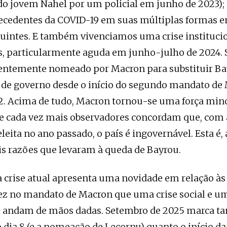
do jovem Nahel por um policial em junho de 2023);
recedentes da COVID-19 em suas múltiplas formas 
uintes. E também vivenciamos uma crise instituci
os, particularmente aguda em junho-julho de 2024. 
entemente nomeado por Macron para substituir Bay
e de governo desde o início do segundo mandato d
. Acima de tudo, Macron tornou-se uma força mino
e cada vez mais observadores concordam que, com 
eita no ano passado, o país é ingovernável. Esta é, 
is razões que levaram à queda de Bayrou.
a crise atual apresenta uma novidade em relação às 
ez no mandato de Macron que uma crise social e um
l andam de mãos dadas. Setembro de 2025 marca ta
 dia 8 (e a nomeação de Lecornu) quanto o início d