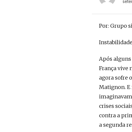
sete
Por: Grupo s
Instabilidad
Após alguns m
França vive 
agora sofre 
Matignon. E 
imaginavam.
crises socia
contra a pri
a segunda re