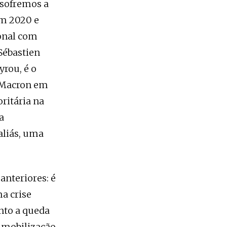
 sofremos a
em 2020 e
onal com
Sébastien
rou, é o
e Macron em
ritária na
a
aliás, uma
anteriores: é
a crise
nto a queda
a mobilização