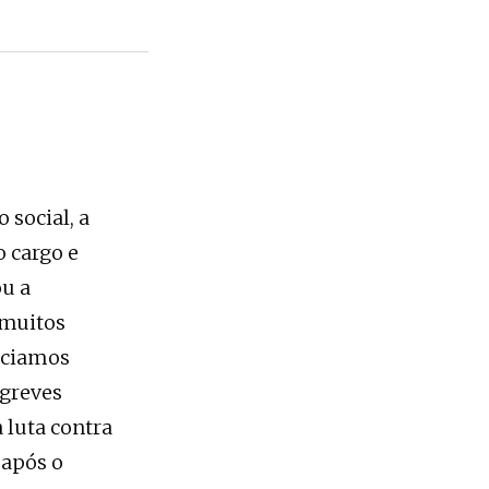
 social, a
 cargo e
ou a
 muitos
nciamos
 greves
 luta contra
 após o