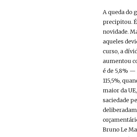
A queda do g
precipitou. 
novidade. Ma
aqueles dev
curso, a dívi
aumentou con
é de 5,8% — 
115,5%, quan
maior da UE, 
saciedade pe
deliberadame
orçamentário
Bruno Le Ma