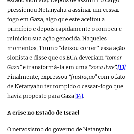
estado sionista). Depois de assumir o cargo,
pressionou Netanyahu a assinar um cessar-
fogo em Gaza, algo que este aceitou a
princípio e depois rapidamente o rompeu e
reiniciou sua ação genocida. Naqueles
momentos, Trump “deixou correr” essa ação
sionista e disse que os EUA deveriam
“tomar
Gaza”
e transformá-la em uma
“zona livre”.
[13]
Finalmente, expressou
“frustração”
com o fato
de Netanyahu ter rompido o cessar-fogo que
havia proposto para Gaza
[14]
.
A crise no Estado de Israel
O nervosismo do governo de Netanyahu