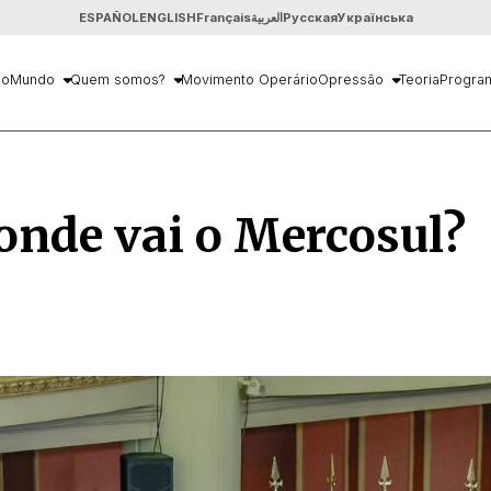
ESPAÑOL
ENGLISH
Français
العربية
Русская
Українська
io
Mundo
Quem somos?
Movimento Operário
Opressão
Teoria
Progra
onde vai o Mercosul?