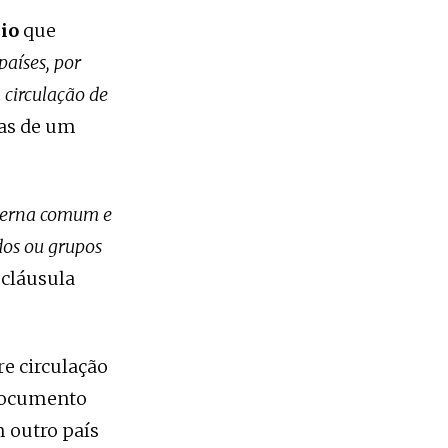
cio
que
países, por
à circulação de
as de um
xterna comum e
dos ou grupos
 cláusula
e circulação
 documento
 outro país