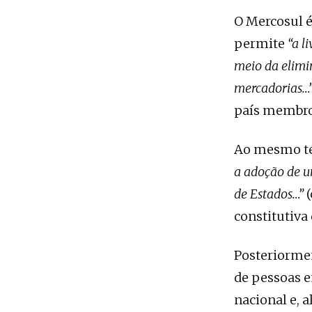
O Mercosul 
permite
“a l
meio da elimin
mercadorias…”
país membro 
Ao mesmo te
a adoção de u
de Estados…”
constitutiva
Posteriormen
de pessoas e
nacional e, 