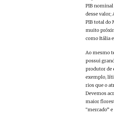
PIB nominal 
desse valor; 
PIB total do
muito próxim
como Itália 
Ao mesmo te
possui grand
produtor de 
exemplo, lít
rios que o a
Devemos acre
maior flores
“mercado” e 