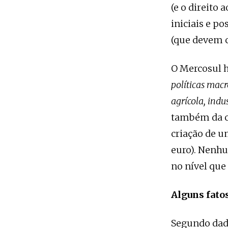
(e o direito 
iniciais e p
(que devem c
O Mercosul h
políticas macr
agrícola, indus
também da cr
criação de u
euro). Nenhu
no nível que
Alguns fato
Segundo dad