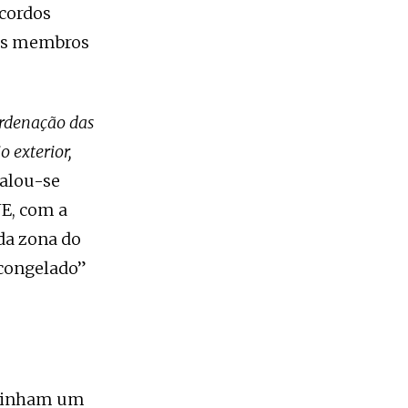
acordos
íses membros
ordenação das
o exterior,
falou-se
UE, com a
da zona do
“congelado”
 tinham um