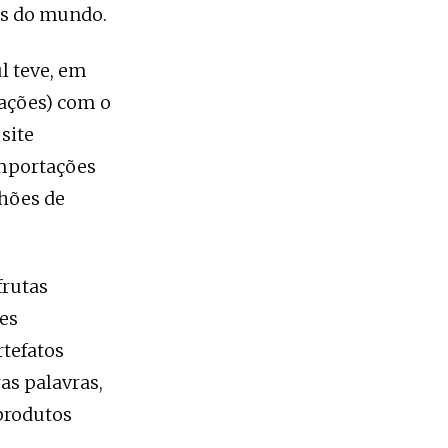
as do mundo.
l teve, em
ações) com o
site
importações
lhões de
frutas
res
rtefatos
as palavras,
produtos