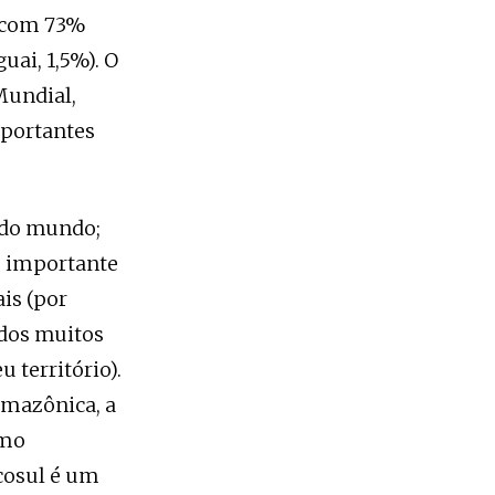
ui com 73%
uai, 1,5%). O
Mundial,
mportantes
 do mundo;
m importante
is (por
 dos muitos
 território).
amazônica, a
omo
cosul é um