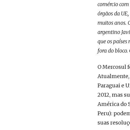
comércio com 
órgãos da UE,
muitos anos. O
argentino Javi
que os países 
fora do bloco.
O Mercosul f
Atualmente, 
Paraguai e 
2012, mas su
América do S
Peru): podem
suas resoluç