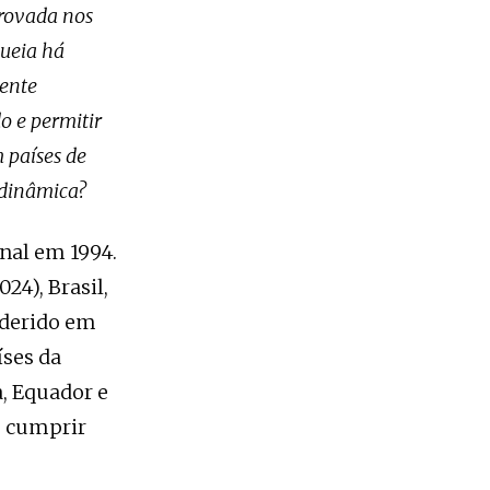
provada nos
queia há
dente
o e permitir
 países de
 dinâmica?
nal em 1994.
24), Brasil,
aderido em
íses da
a, Equador e
e cumprir