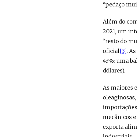
“pedaço mui
Além do comé
2021, um int
“resto do mu
oficial
[3]
. A
43%: uma bal
dólares).
As maiores e
oleaginosas,
importações 
mecânicos e 
exporta alim
industriais.