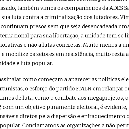
ssado, também vimos os companheiros da ADES S
sua luta contra a criminalização dos lutadores. V
as continuam presos sem que seja desencadeada u
nternacional para sua libertação, a unidade tem se l
orativas e não a lutas concretas. Muito menos a 
 e mobilize os setores em resistência, muito resta a
idade e luta popular.
ssinalar como começam a aparecer as políticas ele
rtunistas, o esforço do partido FMLN em relançar o
ítimos de luta, como o combate aos megaprojetos, o
 com um objetivo puramente eleitoral, é evidente,
sáveis ​​diretos pela dispersão e enfraquecimento 
 popular. Conclamamos as organizações a não per