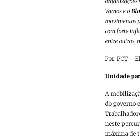
organizações 
Vamos e o
Blo
movimentos po
com forte inf
entre outros,
Por: PCT – E
Unidade par
A mobilizaçã
do governo e
Trabalhador
neste percur
máxima de to