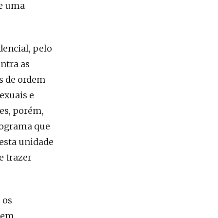
de uma
dencial, pelo
ntra as
as de ordem
sexuais e
es, porém,
rograma que
, esta unidade
e trazer
 os
s em