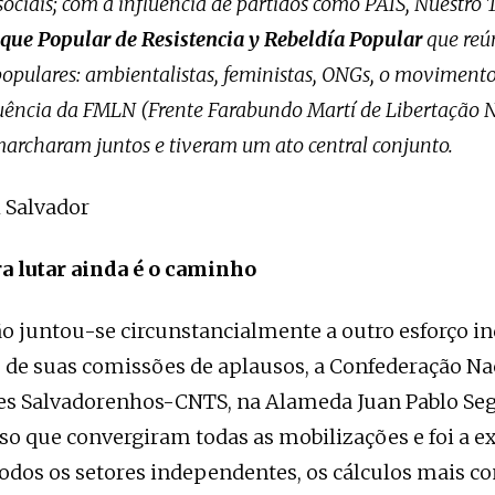
sociais; com a influência de partidos como PAIS, Nuestro
que Popular de Resistencia y Rebeldía
Popular
que reún
pulares: ambientalistas, feministas, ONGs, o moviment
luência da FMLN (Frente Farabundo Martí de Libertação N
 marcharam juntos e tiveram um ato central conjunto.
l Salvador
a lutar ainda é o caminho
o juntou-se circunstancialmente a outro esforço 
 de suas comissões de aplausos, a Confederação Na
es Salvadorenhos-CNTS, na Alameda Juan Pablo Seg
so que convergiram todas as mobilizações e foi a e
dos os setores independentes, os cálculos mais c