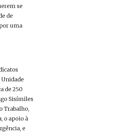
querem se
de de
e por uma
dicatos
a Unidade
ca de 250
ngo Sisímiles
o Trabalho,
, o apoio à
rgência, e