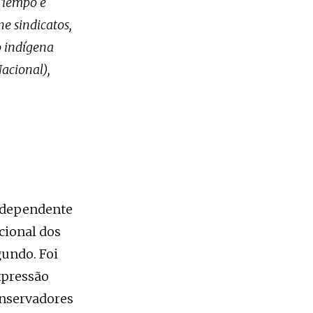
 Tiempo e
e sindicatos,
o indígena
acional),
independente
cional dos
undo. Foi
xpressão
onservadores