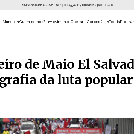
ESPAÑOL
ENGLISH
Français
العربية
Русская
Українська
io
Mundo
Quem somos?
Movimento Operário
Opressão
Teoria
Progra
iro de Maio El Salvad
grafia da luta popular