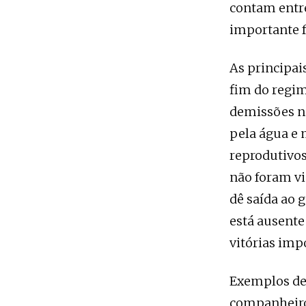
contam entre
importante f
As principai
fim do regim
demissões n
pela água e 
reprodutivos
não foram v
dê saída ao g
está ausente
vitórias impo
Exemplos des
companheiro