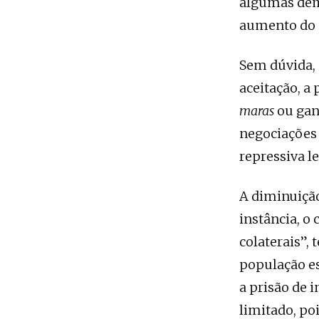
algumas dem
aumento do s
Sem dúvida, 
aceitação, a 
maras
ou gan
negociações 
repressiva l
A diminuição
instância, o
colaterais”,
população est
a prisão de
limitado, po