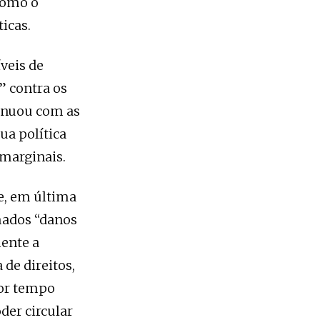
como o
icas.
veis de
” contra os
inuou com as
ua política
 marginais.
e, em última
amados “danos
ente a
 de direitos,
por tempo
der circular