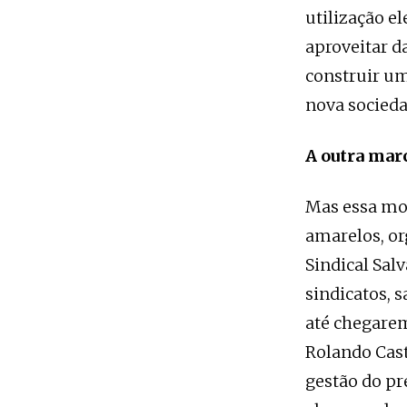
utilização el
aproveitar d
construir um
nova socieda
A outra mar
Mas essa mob
amarelos, o
Sindical Sal
sindicatos, s
até chegarem
Rolando Cast
gestão do pr