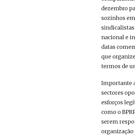
dezembro pa
sozinhos em 
sindicalist
nacional e i
datas comem
que organize
termos de un
Importante a
sectores opo
esforços leg
como o BPRP,
serem respon
organização