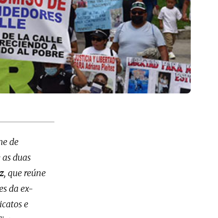
me de
 as duas
z
, que reúne
es da ex-
icatos e