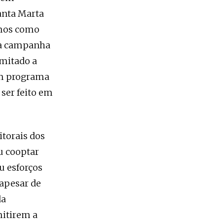
anta Marta
imos como
ma campanha
imitado a
um programa
 ser feito em
itorais dos
u cooptar
u esforços
 apesar de
da
mitirem a