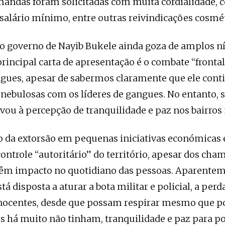
andas foram solicitadas com muita cordialidade, 
alário mínimo, entre outras reivindicações cosmét
o governo de Nayib Bukele ainda goza de amplos ní
principal carta de apresentação é o combate “frontal
gues, apesar de sabermos claramente que ele cont
nebulosas com os líderes de gangues. No entanto, s
evou à percepção de tranquilidade e paz nos bairros
 da extorsão em pequenas iniciativas económicas 
 controle “autoritário” do território, apesar dos ch
 têm impacto no quotidiano das pessoas. Aparentem
á disposta a aturar a bota militar e policial, a perda
 inocentes, desde que possam respirar mesmo que 
is há muito não tinham, tranquilidade e paz para po