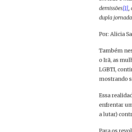
demissões
[1]
,
dupla jornada
Por: Alicia S
Também neste
o Irã, as mu
LGBTI, cont
mostrando su
Essa realida
enfrentar u
a lutar) con
Para os revo