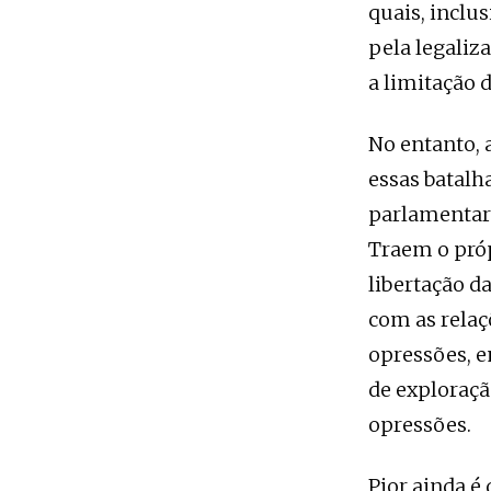
quais, inclus
pela legaliz
a limitação d
No entanto, 
essas batalh
parlamentare
Traem o pró
libertação d
com as rela
opressões, e
de exploraçã
opressões.
Pior ainda é