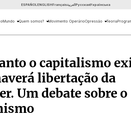
ESPAÑOL
ENGLISH
Français
العربية
Русская
Українська
io
Mundo
Quem somos?
Movimento Operário
Opressão
Teoria
Progra
nto o capitalismo exi
averá libertação da
r. Um debate sobre o
nismo