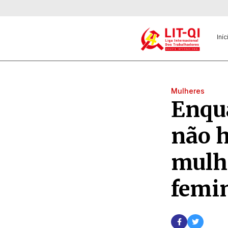
Iníc
Mulheres
Enqua
não h
mulhe
femi