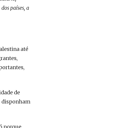
 dos países, a
alestina até
grantes,
ortantes,
idade de
se disponham
só porque