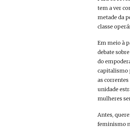
tem a ver co
metade da p
classe operá
Em meio à pa
debate sobre
do empoderam
capitalismo 
as correntes
unidade estr
mulheres sem
Antes, quere
feminismo n