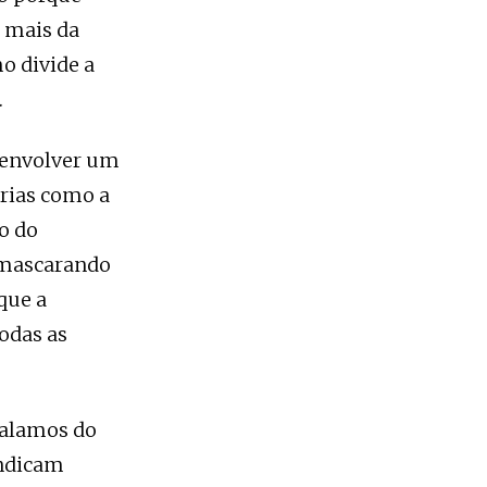
e mais da
 divide a
.
senvolver um
orias como a
o do
esmascarando
que a
todas as
falamos do
indicam