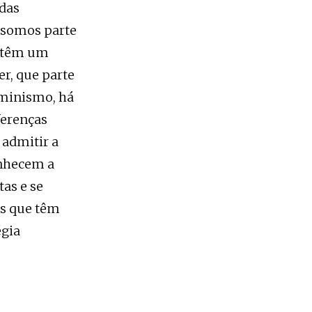
 das
 somos parte
e têm um
r, que parte
minismo, há
ferenças
 admitir a
onhecem a
tas e se
os que têm
égia