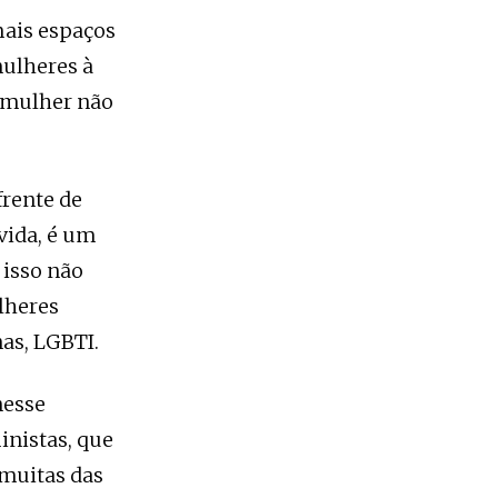
mais espaços
ulheres à
a mulher não
frente de
vida, é um
 isso não
lheres
nas, LGBTI.
nesse
nistas, que
muitas das