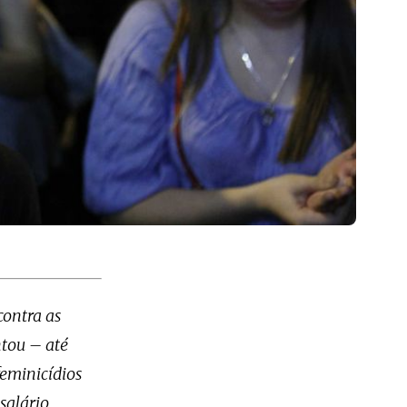
contra as
ntou – até
feminicídios
salário,