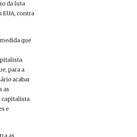
so da luta
s EUA, contra
à medida que
italista.
e, para a
ário acabar
s as
capitalista
es e
tra as