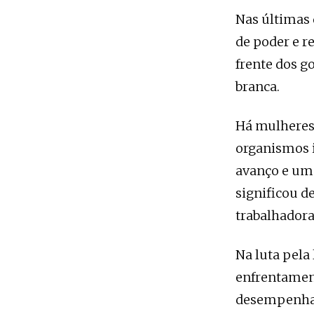
Nas últimas
de poder e r
frente dos g
branca.
Há mulheres 
organismos 
avanço e uma
significou d
trabalhadora
Na luta pela
enfrentament
desempenham