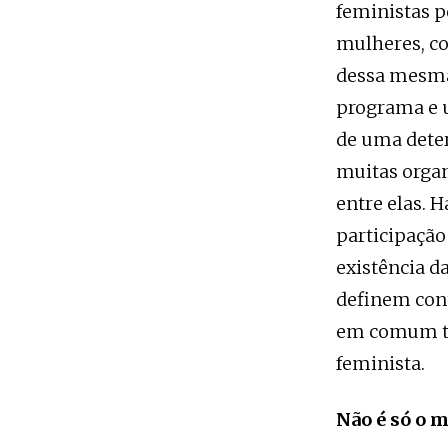
feministas p
mulheres, c
dessa mesma
programa e u
de uma dete
muitas organ
entre elas. 
participaçã
existência da
definem cont
em comum tod
feminista.
Não é só o 