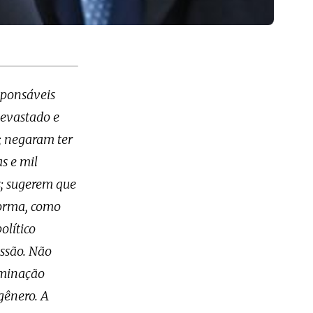
esponsáveis
devastado e
; negaram ter
s e mil
s; sugerem que
forma, como
olítico
essão. Não
aminação
gênero. A