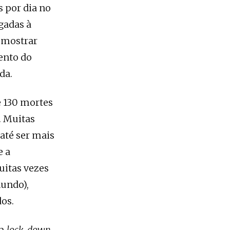
s por dia no
gadas à
e mostrar
ento do
da.
e 130 mortes
. Muitas
até ser mais
e a
uitas vezes
mundo),
os.
um
lock-down