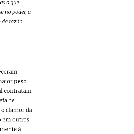
as o que
e no poder, a
 da razão.
receram
 maior peso
al contratam
efa de
b o clamor da
o em outros
amente à