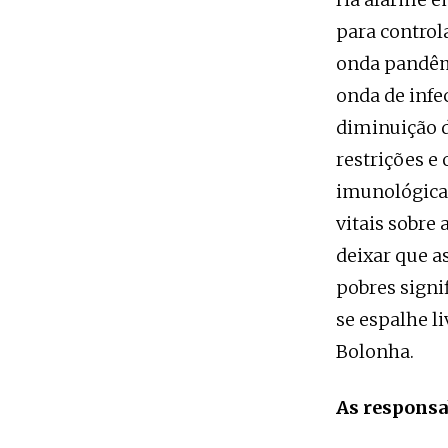
para contro
onda pandêmi
onda de infe
diminuição d
restrições e
imunológicas
vitais sobre
deixar que a
pobres signi
se espalhe l
Bolonha.
As responsa