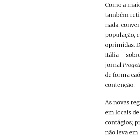
Como a maior
também retir
nada, conven
população, c
oprimidas. 
Itália – sob
jornal
Proget
de forma caó
contenção.
As novas reg
em locais de
contágios; p
não leva em 