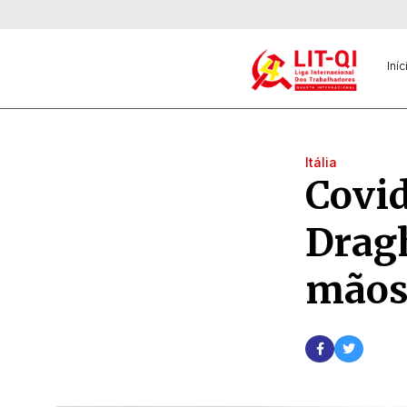
Iníc
Itália
Covid
Dragh
mão