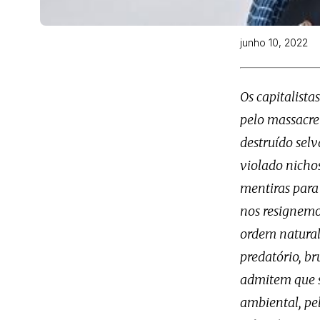
junho 10, 2022
Os capitalista
pelo massacre
destruído sel
violado nichos
mentiras para 
nos resignemo
ordem natural 
predatório, br
admitem que s
ambiental, pel