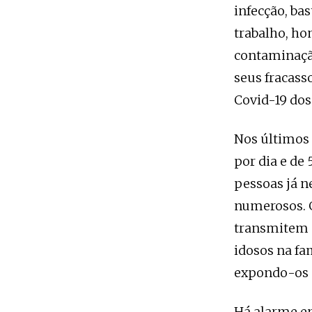
infecção, ba
trabalho, ho
contaminação
seus fracass
Covid-19 dos 
Nos últimos 
por dia e de
pessoas já n
numerosos. G
transmitem a
idosos na fa
expondo-os 
Há alarme e