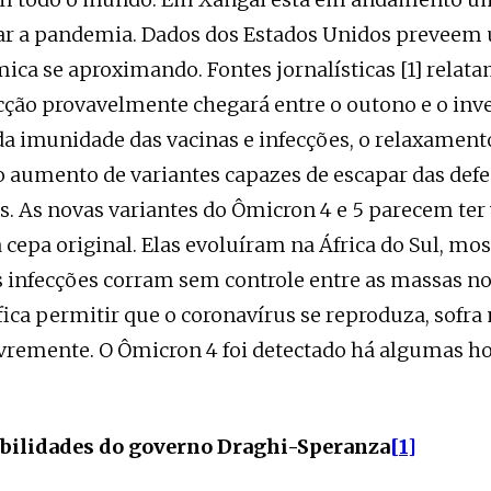
lar a pandemia. Dados dos Estados Unidos preveem
ca se aproximando. Fontes jornalísticas [1] rela
cção provavelmente chegará entre o outono e o inve
a imunidade das vacinas e infecções, o relaxament
 o aumento de variantes capazes de escapar das def
. As novas variantes do Ômicron 4 e 5 parecem ter
 a cepa original. Elas evoluíram na África do Sul, m
s infecções corram sem controle entre as massas no
fica permitir que o coronavírus se reproduza, sofra
ivremente. O Ômicron 4 foi detectado há algumas h
bilidades do governo Draghi-Speranza
[1]