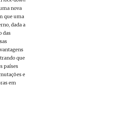
 uma nova
tam que uma
rno, dada a
o das
esas
 vantagens
ostrando que
s países
 mutações e
oras em