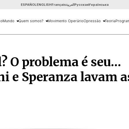
ESPAÑOL
ENGLISH
Français
العربية
Русская
Українська
io
Mundo
Quem somos?
Movimento Operário
Opressão
Teoria
Progra
? O problema é seu…
i e Speranza lavam a
s