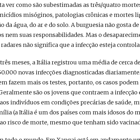
sta ver como são subestimadas as três/quatro morte
micídios misóginos, patologias crônicas e mortes li
 da água, do ar e do solo. A burguesia não gosta d
os nem suas responsabilidades. Mas o desaparecim
radares não significa que a infecção esteja controla
três meses, a Itália registrou uma média de cerca d
 50.000 novas infecções diagnosticadas diariamente
em fazem mais os testes, portanto, os casos podem 
eralmente são os jovens que contraem a infecção 
os indivíduos em condições precárias de saúde, m
mília (a Itália é um dos países com mais idosos do 
ao risco de morte, mesmo que tenham sido vacinad
m todo o mundo. Em Xangai está em andamento 