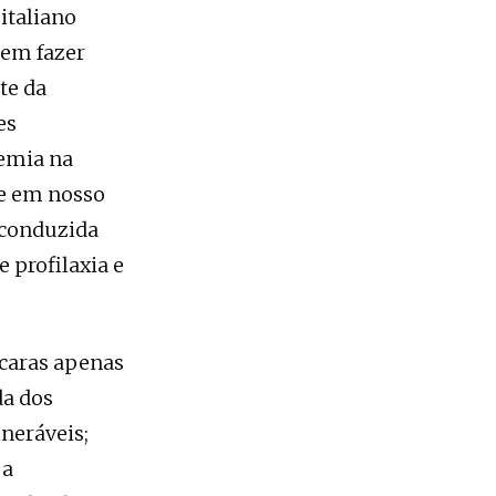
italiano
sem fazer
te da
es
emia na
 e em nosso
 conduzida
 profilaxia e
scaras apenas
da dos
neráveis;
 a