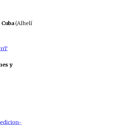
n Cuba
(Alhelí
kmT
nes y
/edicion-