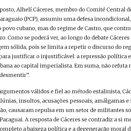
posto, Alhelí Cáceres, membro do Comité Central d
raguaio (PCP), assumiu uma defesa incondicional,
o povo cubano, mas do regime de Castro, que contro
ro. Como se poderá ver, ao longo do debate Cáceres
m sólida, pois se limita a repetir o discurso do r
para justificar o injustificável: a repressão política 
ana ao capital imperialista. Em suma, não refuta 
“desmentir”.
rgumentos válidos e fiel ao método estalinista, Cá
alúnias, insultos, acusações pessoais, amálgamas e
ão, causaram repulsa em um setor de militantes soc
Paraguai. A resposta de Cáceres se contradiz a si 
ompleto a baixeza política e a degeneração moral 