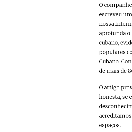
O companhei
escreveu uma
nossa Interna
aprofunda o 
cubano, evid
populares co
Cubano. Cons
de mais de 8
O artigo pro
honesta, se 
desconhecime
acreditamos 
espaços.