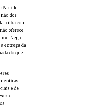
o Partido
 não dos
la a ilha com
 não oferece
egime. Nega
e a entrega da
nada do que
ceres
 mentiras
iais e de
mesma.
dos