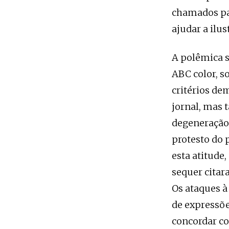
chamados par
ajudar a ilus
A polêmica s
ABC color, s
critérios de
jornal, mas
degeneração 
protesto do
esta atitude
sequer citar
Os ataques à
de expressõe
concordar co