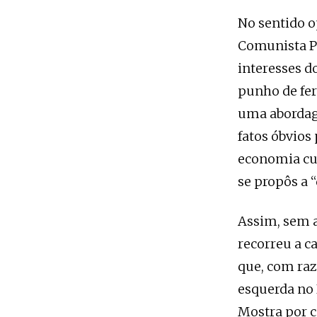
No sentido o
Comunista Pa
interesses d
punho de fer
uma abordage
fatos óbvios 
economia cub
se propôs a 
Assim, sem a
recorreu a c
que, com raz
esquerda no 
Mostra por c