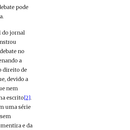
debate pode
a.
 do jornal
onstrou
 debate no
enando a
 direito de
ue, devido a
 que nem
a escrito
[2]
.
am uma série
o sem
mentira e da