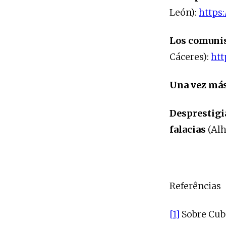
León):
https:
Los comunis
Cáceres):
htt
Una vez más
Desprestigia
falacias
(Alh
Referências
[1]
Sobre Cuba