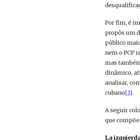
desqualifica
Por fim, é i
propôs um de
público maio
nem o PCP r
mas também 
dinâmico, at
analisar, co
cubano
[3]
.
A seguir col
que compõem
La izquierda