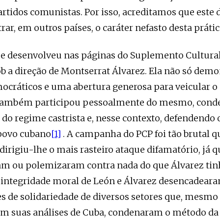
tidos comunistas. Por isso, acreditamos que este 
trar, em outros países, o caráter nefasto desta prátic
e desenvolveu nas páginas do Suplemento Cultural
ob a direção de Montserrat Álvarez. Ela não só dem
mocráticos e uma abertura generosa para veicular o
 também participou pessoalmente do mesmo, cond
do regime castrista e, nesse contexto, defendendo o
 povo cubano
[1]
. A campanha do PCP foi tão brutal q
, dirigiu-lhe o mais rasteiro ataque difamatório, já
am ou polemizaram contra nada do que Álvarez tinh
 integridade moral de León e Álvarez desencadear
s de solidariedade de diversos setores que, mesm
m suas análises de Cuba, condenaram o método da 