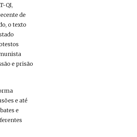
T-QI,
recente de
do, o texto
stado
otestos
omunista
são e prisão
forma
usões e até
bates e
iferentes