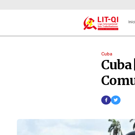
Iníc
Cuba
Cuba|
Comu