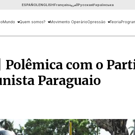
ESPAÑOL
ENGLISH
Français
العربية
Русская
Українська
io
Mundo
Quem somos?
Movimento Operário
Opressão
Teoria
Progra
 Polêmica com o Part
nista Paraguaio