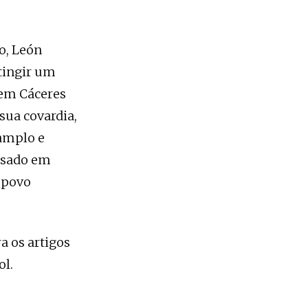
o, León
atingir um
nem Cáceres
ua covardia,
amplo e
essado em
o povo
a os artigos
ol.