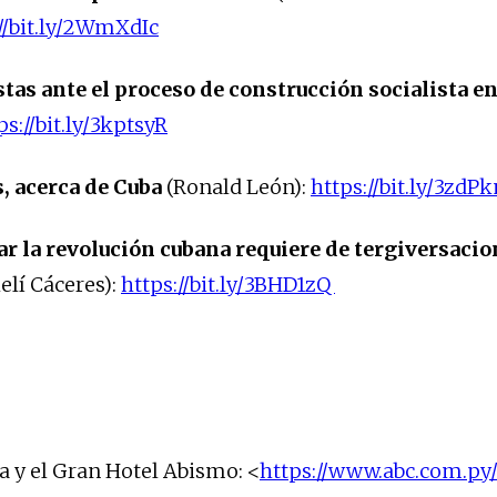
//bit.ly/2WmXdIc
tas ante el proceso de construcción socialista e
ps://bit.ly/3kptsyR
, acerca de Cuba
(Ronald León):
https://bit.ly/3zdP
r la revolución cubana requiere de tergiversacio
elí Cáceres):
https://bit.ly/3BHD1zQ
 y el Gran Hotel Abismo: <
https://www.abc.com.py