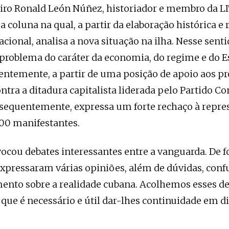
ro Ronald León Núñez, historiador e membro da LI
 coluna na qual, a partir da elaboração histórica e 
cional, analisa a nova situação na ilha. Nesse senti
problema do caráter da economia, do regime e do E
entemente, a partir de uma posição de apoio aos pr
ntra a ditadura capitalista liderada pelo Partido C
equentemente, expressa um forte rechaço à repres
00 manifestantes.
vocou debates interessantes entre a vanguarda. De 
expressaram várias opiniões, além de dúvidas, conf
nto sobre a realidade cubana. Acolhemos esses de
que é necessário e útil dar-lhes continuidade em d