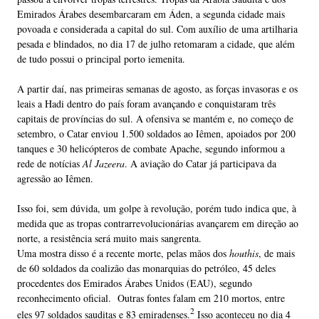
Emirados Árabes desembarcaram em Áden, a segunda cidade mais
povoada e considerada a capital do sul. Com auxílio de uma artilharia
pesada e blindados, no dia 17 de julho retomaram a cidade, que além
de tudo possui o principal porto iemenita.
A partir daí, nas primeiras semanas de agosto, as forças invasoras e os
leais a Hadi dentro do país foram avançando e conquistaram três
capitais de províncias do sul. A ofensiva se mantém e, no começo de
setembro, o Catar enviou 1.500 soldados ao Iêmen, apoiados por 200
tanques e 30 helicópteros de combate Apache, segundo informou a
rede de notícias
Al Jazeera
. A aviação do Catar já participava da
agressão ao Iêmen.
Isso foi, sem dúvida, um golpe à revolução, porém tudo indica que, à
medida que as tropas contrarrevolucionárias avançarem em direção ao
norte, a resistência será muito mais sangrenta.
Uma mostra disso é a recente morte, pelas mãos dos
houthis
, de mais
de 60 soldados da coalizão das monarquias do petróleo, 45 deles
procedentes dos Emirados Árabes Unidos (EAU), segundo
reconhecimento oficial. Outras fontes falam em 210 mortos, entre
2
eles 97 soldados sauditas e 83 emiradenses.
Isso aconteceu no dia 4