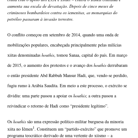
aumenta sua escala de devastação. Depois de cinco meses de
criminosos bombardeios contra os iemenitas, as monarquias do
petróleo passaram à invasão terrestre.
O conflito começou em setembro de 2014, quando uma onda de
mobilizações populares, encabeçada principalmente pelas milícias
xiitas denominadas
houthis
, tomou Sanaa, capital do país. Em março
de 2015, o aumento dos protestos e o avanço dos
houthis
derrubaram
o então presidente Abd Rabbuh Mansur Hadi, que, vendo-se perdido,
fugiu rumo à Arábia Saudita. Em meio a este processo, o exército se
dividiu: uma parte passou a apoiar os
houthis
; a outra passou a
reivindicar o retorno de Hadi como “presidente legítimo”.
Os
houthis
são uma expressão político-militar burguesa da minoria
1
xiita no Iêmen
. Constituem um “partido-exército” que promove um
programa teocrático derivado de uma vertente do xiismo – a