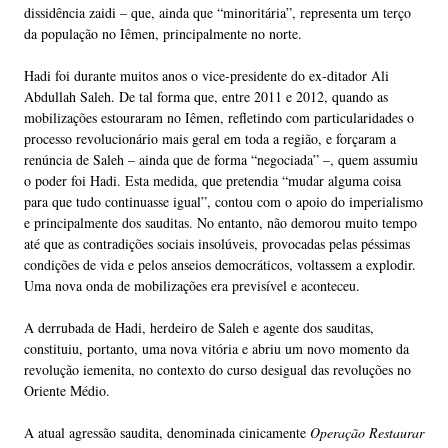
dissidência zaidi – que, ainda que “minoritária”, representa um terço
da população no Iêmen, principalmente no norte.
Hadi foi durante muitos anos o vice-presidente do ex-ditador Ali
Abdullah Saleh. De tal forma que, entre 2011 e 2012, quando as
mobilizações estouraram no Iêmen, refletindo com particularidades o
processo revolucionário mais geral em toda a região, e forçaram a
renúncia de Saleh – ainda que de forma “negociada” –, quem assumiu
o poder foi Hadi. Esta medida, que pretendia “mudar alguma coisa
para que tudo continuasse igual”, contou com o apoio do imperialismo
e principalmente dos sauditas. No entanto, não demorou muito tempo
até que as contradições sociais insolúveis, provocadas pelas péssimas
condições de vida e pelos anseios democráticos, voltassem a explodir.
Uma nova onda de mobilizações era previsível e aconteceu.
A derrubada de Hadi, herdeiro de Saleh e agente dos sauditas,
constituiu, portanto, uma nova vitória e abriu um novo momento da
revolução iemenita, no contexto do curso desigual das revoluções no
Oriente Médio.
A atual agressão saudita, denominada cinicamente
Operação Restaurar