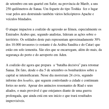
de setembro em um quartel em Safer, na província de Marib, a uns
250 quilômetros de Sanaa. Um foguete do tipo Toshka
fez o lugar
voar pelos ares destruindo também vários helicópteros Apache e
veículos blindados.
O ataque impactou a coalizão de agressão ao Iêmen, especialmente os
Emirados Árabes que, segundo analistas, lideram as ações sobre o
território. Os soldados deste país representam aproximadamente 30%
dos 10.000 invasores (o restante é da Arábia Saudita e do Catar) que
estão em solo iemenita. São eles que se encarregam, além do mais, da
segurança do porto e do aeroporto em Áden.
A coalizão diz agora que prepara a “batalha decisiva” para retomar
Sanaa. De fato, desde o dia 5 de setembro os bombardeios sobre a
capital se intensificaram. Nesse dia morreram 24 civis, segundo
informe dos
houthis
, que seguem controlando a cidade e continuam
fortes no norte.
Apesar dos anúncios ressonantes de Riad e seus
aliados, o mais provável é que estejamos diante de uma guerra
prolongada, que ainda está em seu início e que trará resultados
imprevisíveis.