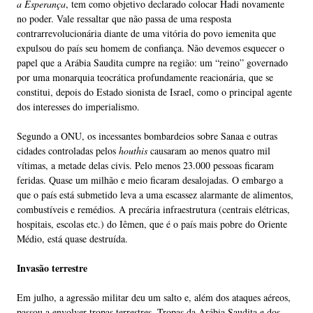
a Esperança
, tem como objetivo declarado colocar Hadi novamente
no poder. Vale ressaltar que não passa de uma resposta
contrarrevolucionária diante de uma vitória do povo iemenita que
expulsou do país seu homem de confiança. Não devemos esquecer o
papel que a Arábia Saudita cumpre na região: um “reino” governado
por uma monarquia teocrática profundamente reacionária, que se
constitui, depois do Estado sionista de Israel, como o principal agente
dos interesses do imperialismo.
Segundo a ONU, os incessantes bombardeios sobre Sanaa e outras
cidades controladas pelos
houthis
causaram ao menos quatro mil
vítimas, a metade delas civis. Pelo menos 23.000 pessoas ficaram
feridas. Quase um milhão e meio ficaram desalojadas. O embargo a
que o país está submetido leva a uma escassez alarmante de alimentos,
combustíveis e remédios. A precária infraestrutura (centrais elétricas,
hospitais, escolas etc.) do Iêmen, que é o país mais pobre do Oriente
Médio, está quase destruída.
Invasão terrestre
Em julho, a agressão militar deu um salto e, além dos ataques aéreos,
passou a envolver tropas terrestres. Tropas da Arábia Saudita e dos