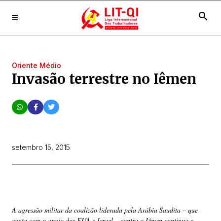
search
Oriente Médio
Invasão terrestre no Iêmen
setembro 15, 2015
A agressão militar da coalizão liderada pela Arábia Saudita – que
conta com o apoio dos EUA e Israel – contra o Iêmen continua e