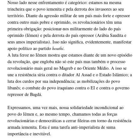
Nosso lado nesse enfrentamento é categórico: estamos na mesma
trincheira que o povo iemenita e pela derrota dos invasores ao seu
território. Diante da agressão militar de um país mais forte e opressor
contra outro mais pobre e oprimido, os revolucionários têm uma
primeira obrigação: posicionar-nos militarmente do lado do país
oprimido (Iêmen) e pela derrota do país opressor (Arábia Saudita e
seus amos imperialistas). Isso não significa, evidentemente, manifestar
apoio político ao partido
houthi
.
A luta feroz no Iêmen mostra que estamos diante de um novo episódio
da revolução, que engloba não só este país mas também o processo
revolucionário mais geral no Magreb e no Oriente Médio. A isso se
une a resistência síria contra o ditador Al Assad e o Estado Islâmico; a
luta dos curdos por sua independência; as mobilizações do povo
libanês; o combate do povo iraquiano contra o EI e contra o governo
repressor de Bagdá.
Expressamos, uma vez mais, nossa solidariedade incondicional ao
povo do Iêmen e, ao mesmo tempo, chamamos todas as forças
revolucionárias e democráticas a cerrar fileiras em torno da resistência
armada iemenita. Esta é uma tarefa anti-imperialista de suma
importância e inevitável.