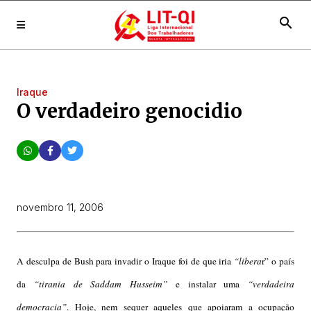
search
Iraque
O verdadeiro genocidio
novembro 11, 2006
A desculpa de Bush para invadir o Iraque foi de que iria
“libera
r” o país
da
“tirania de Saddam Husseim”
e instalar uma
“verdadeira
demo
cr
acia”
. Hoje, nem sequer aqueles que apoiaram a ocupação