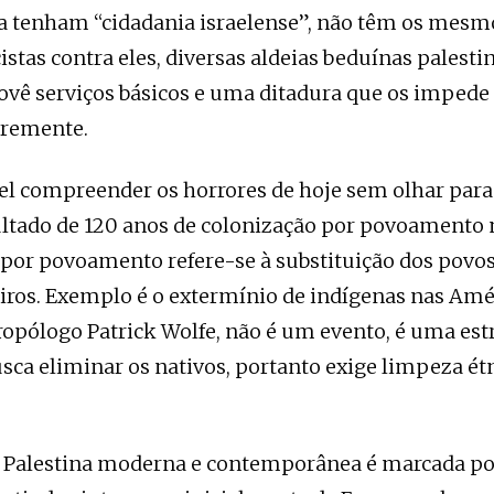
 tenham “cidadania israelense”, não têm os mesmo
cistas contra eles, diversas aldeias beduínas palest
rovê serviços básicos e uma ditadura que os impede 
vremente.
el compreender os horrores de hoje sem olhar para
ultado de 120 anos de colonização por povoamento n
por povoamento refere-se à substituição dos povos
iros. Exemplo é o extermínio de indígenas nas Am
ropólogo Patrick Wolfe, não é um evento, é uma est
Busca eliminar os nativos, portanto exige limpeza ét
a Palestina moderna e contemporânea é marcada po