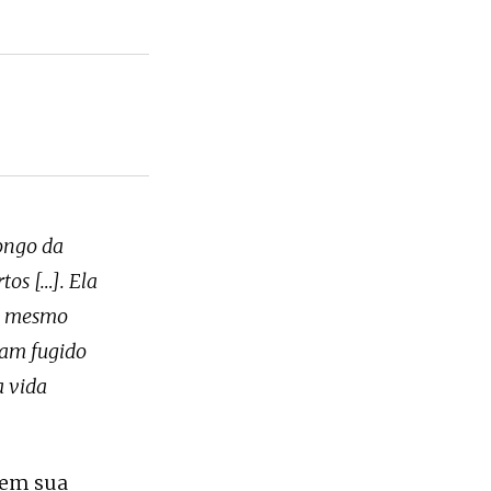
ongo da
os […]. Ela
 o mesmo
viam fugido
a vida
 em sua