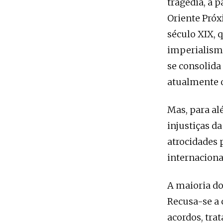
tragédia, a 
Oriente Próxi
século XIX, q
imperialismo
se consolid
atualmente 
Mas, para al
injustiças 
atrocidades 
internacional
A maioria do
Recusa-se a 
acordos, tra