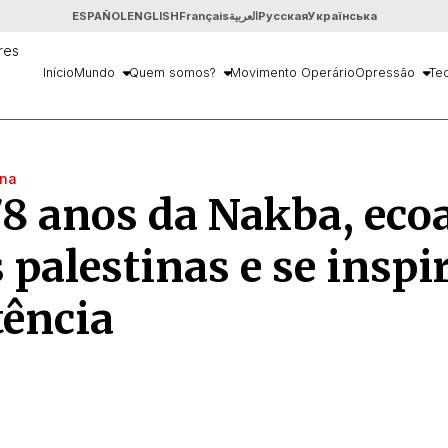
ESPAÑOL
ENGLISH
Français
العربية
Русская
Українська
Início
Mundo
Quem somos?
Movimento Operário
Opressão
Teo
ina
8 anos da Nakba, ecoa
 palestinas e se inspi
tência