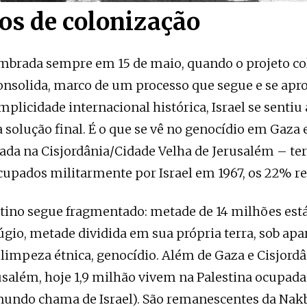
os de colonização
mbrada sempre em 15 de maio, quando o projeto co
consolida, marco de um processo que segue e se apr
mplicidade internacional histórica, Israel se sentiu
a solução final. É o que se vê no genocídio em Gaza
rada na Cisjordânia/Cidade Velha de Jerusalém – ter
cupados militarmente por Israel em 1967, os 22% re
tino segue fragmentado: metade de 14 milhões est
úgio, metade dividida em sua própria terra, sob apa
 limpeza étnica, genocídio. Além de Gaza e Cisjord
usalém, hoje 1,9 milhão vivem na Palestina ocupad
mundo chama de Israel). São remanescentes da Nak