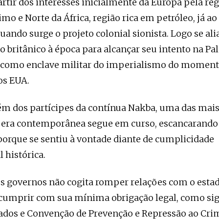
partir dos interesses inicialmente da Europa pela re
mo e Norte da África, região rica em petróleo, já ao 
uando surge o projeto colonial sionista. Logo se ali
 britânico à época para alcançar seu intento na Pale
a como enclave militar do imperialismo do momen
os EUA.
ém dos partícipes da contínua Nakba, uma das mais
da era contemporânea segue em curso, escancarand
porque se sentiu à vontade diante de cumplicidade
 histórica.
s governos não cogita romper relações com o esta
cumprir com sua mínima obrigação legal, como sig
tados e Convenção de Prevenção e Repressão ao Cri