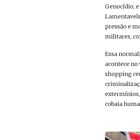
Genocídio, e
Lamentavelme
pressão e m
militares, c
Essa normali
acontece no 
shopping cen
criminalizaç
extermínios,
cobaia huma