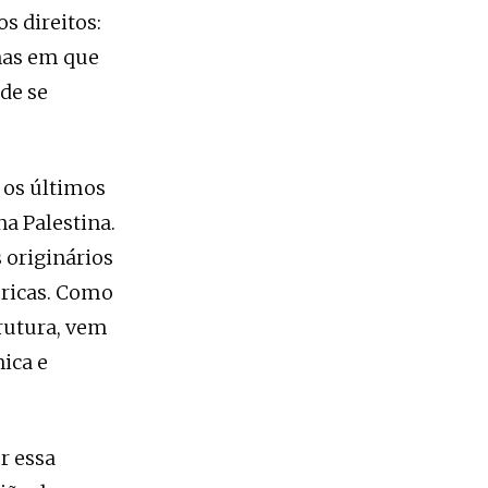
s direitos:
inas em que
de se
 os últimos
a Palestina.
 originários
éricas. Como
rutura, vem
nica e
r essa