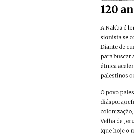
120 an
A Nakba é le
sionista se 
Diante de cu
para buscar 
étnica acele
palestinos o
O povo pales
diáspora/ref
colonização,
Velha de Jer
(que hoje o 