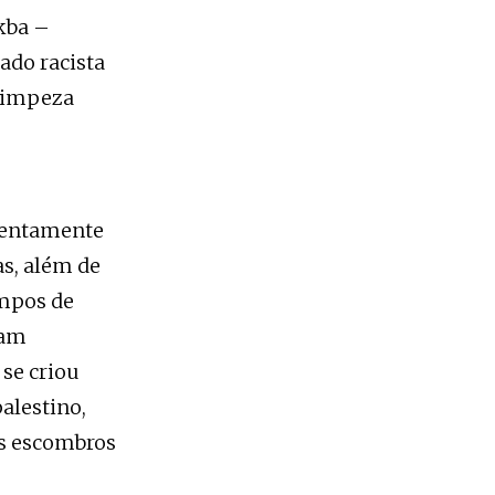
akba –
ado racista
 limpeza
olentamente
as, além de
ampos de
ram
 se criou
alestino,
os escombros