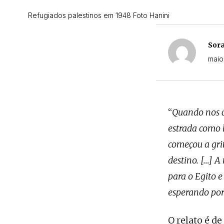
Refugiados palestinos em 1948 Foto Hanini
Sora
maio
“
Quando nos c
estrada como 
começou a grit
destino. […] A
para o Egito e
esperando por 
O relato é d