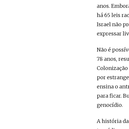
anos. Embora
há 65 leis ra
Israel não p
expressar li
Não é possív
78 anos, res
Colonização 
por estrange
ensina o ant
para ficar. 
genocídio.
A história d