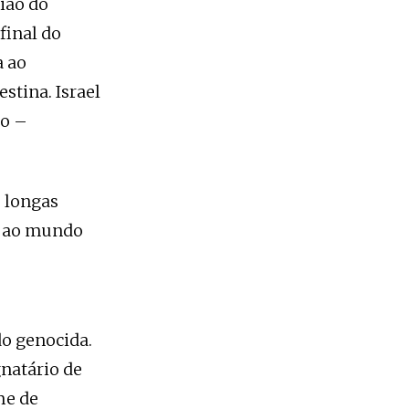
gião do
final do
a ao
stina. Israel
to –
 longas
o ao mundo
do genocida.
natário de
me de