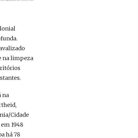
lonial
ofunda.
 avalizado
 e na limpeza
ritórios
stantes.
á na
rtheid,
ânia/Cidade
a em 1948
ba há 78