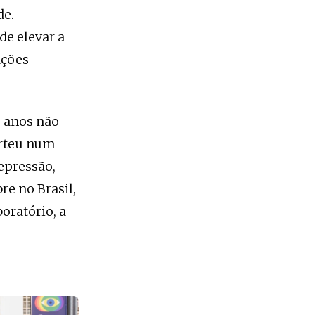
de.
de elevar a
ações
8 anos não
erteu num
epressão,
re no Brasil,
oratório, a