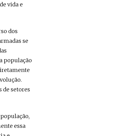
de vida e
rso dos
 armadas se
das
 a população
diretamente
volução.
 de setores
a população,
mente essa
ia e