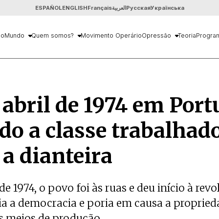
ESPAÑOL
ENGLISH
Français
العربية
Русская
Українська
io
Mundo
Quem somos?
Movimento Operário
Opressão
Teoria
Progra
 abril de 1974 em Port
o a classe trabalhad
a dianteira
 de 1974, o povo foi às ruas e deu início à rev
ia a democracia e poria em causa a propried
s meios de produção