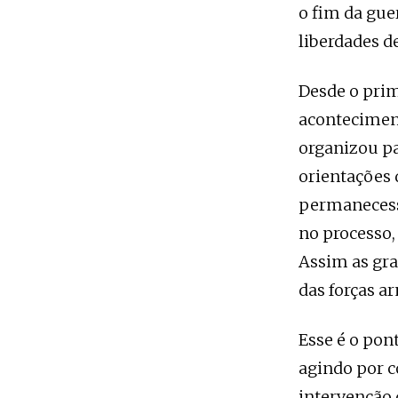
o fim da gue
liberdades d
Desde o pri
aconteciment
organizou pa
orientações
permanecesse
no processo,
Assim as gr
das forças a
Esse é o pon
agindo por c
intervenção 