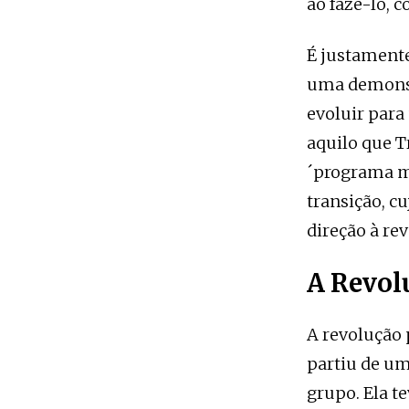
ao fazê-lo, 
É justamente
uma demonst
evoluir para
aquilo que T
´programa m
transição, c
direção à rev
A Revol
A revolução
partiu de um
grupo. Ela t