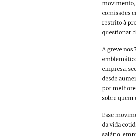
movimento, 
comissões cr
restrito à pr
questionar d
A greve nos 
emblemático
empresa, seq
desde aument
por melhore
sobre quem 
Esse movimen
da vida coti
salário, emp