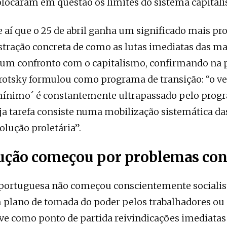
colocaram em questão os limites do sistema capitalis
 aí que o 25 de abril ganha um significado mais pro
ração concreta de como as lutas imediatas das m
 um confronto com o capitalismo, confirmando na p
rotsky formulou como programa de transição: “o v
ínimo´ é constantemente ultrapassado pelo prog
uja tarefa consiste numa mobilização sistemática 
olução proletária”.
ução começou por problemas con
 portuguesa não começou conscientemente socialis
 plano de tomada do poder pelos trabalhadores ou
eve como ponto de partida reivindicações imediatas 