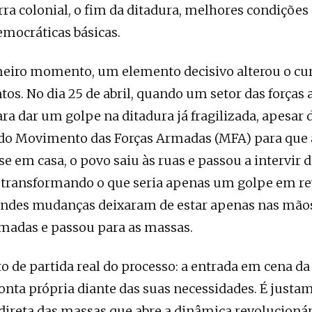
rra colonial, o fim da ditadura, melhores condições 
emocráticas básicas.
meiro momento, um elemento decisivo alterou o cu
os. No dia 25 de abril, quando um setor das forças
ra dar um golpe na ditadura já fragilizada, apesar 
 do Movimento das Forças Armadas (MFA) para que
 em casa, o povo saiu às ruas e passou a intervir 
 transformando o que seria apenas um golpe em re
andes mudanças deixaram de estar apenas nas mãos
rmadas e passou para as massas.
to de partida real do processo: a entrada em cena d
onta própria diante das suas necessidades. É justa
direta das massas que abre a dinâmica revolucionár