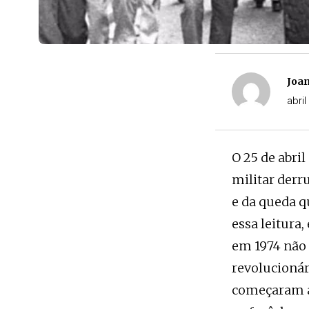
Joan
abri
O 25 de abr
militar derr
e da queda 
essa leitura,
em 1974 não
revolucionár
começaram a 