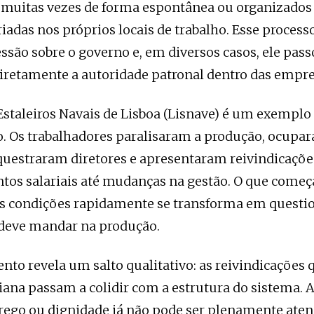
muitas vezes de forma espontânea ou organizados
iadas nos próprios locais de trabalho. Esse process
essão sobre o governo e, em diversos casos, ele pass
iretamente a autoridade patronal dentro das empre
Estaleiros Navais de Lisboa (Lisnave) é um exemplo
. Os trabalhadores paralisaram a produção, ocupa
uestraram diretores e apresentaram reivindicaçõe
os salariais até mudanças na gestão. O que começ
s condições rapidamente se transforma em quest
deve mandar na produção.
to revela um salto qualitativo: as reivindicações
diana passam a colidir com a estrutura do sistema. A
rego ou dignidade já não pode ser plenamente ate