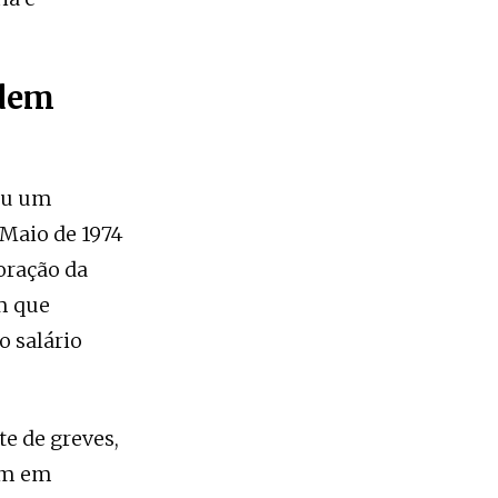
rdem
hou um
 Maio de 1974
oração da
m que
o salário
e de greves,
ram em