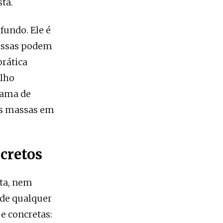
ta.
fundo. Ele é
assas podem
rática
elho
rama de
das massas em
cretos
ta, nem
 de qualquer
e concretas: