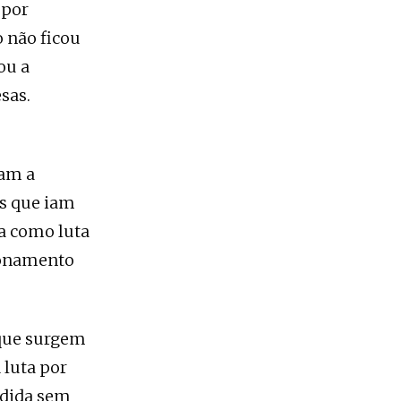
 por
o não ficou
ou a
sas.
ram a
s que iam
a como luta
ionamento
 que surgem
 luta por
ndida sem