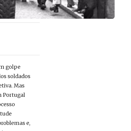
um golpe
dos soldados
tiva. Mas
m Portugal
ocesso
ntude
problemas e,