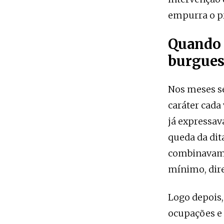
empurra o pr
Quando 
burgues
Nos meses s
caráter cada
já expressa
queda da dit
combinavam l
mínimo, dire
Logo depois,
ocupações e 