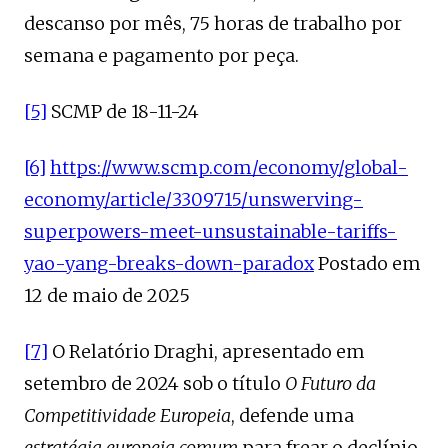
descanso por mês, 75 horas de trabalho por
semana e pagamento por peça.
[5]
SCMP de 18-11-24
[6]
https://www.scmp.com/economy/global-
economy/article/3309715/unswerving-
superpowers-meet-unsustainable-tariffs-
yao-yang-breaks-down-paradox
Postado em
12 de maio de 2025
[7]
O Relatório Draghi, apresentado em
setembro de 2024 sob o título
O Futuro da
Competitividade Europeia
, defende uma
estratégia europeia comum
para frear o declínio