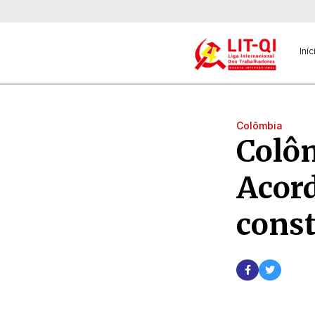
Iníc
Colômbia
Colôm
Acord
const