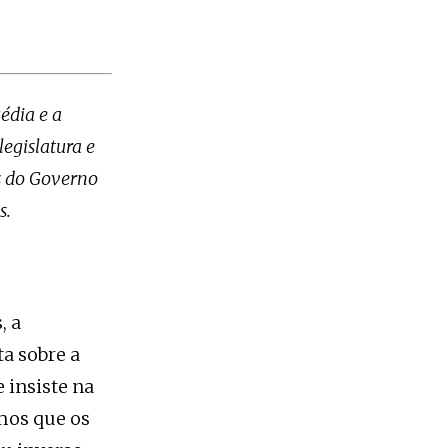
édia e a
egislatura e
s do Governo
s.
, a
ta sobre a
e insiste na
mos que os