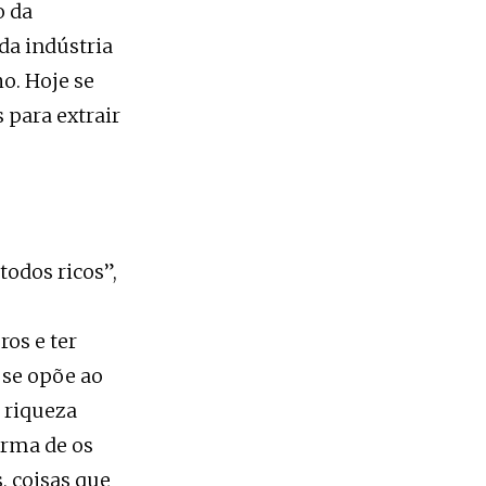
o da
da indústria
ho. Hoje se
 para extrair
odos ricos”,
os e ter
 se opõe ao
a riqueza
orma de os
 coisas que