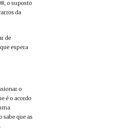
R, o suposto
carros da
ar de
 que espera
ssionar o
ue é o acordo
 uma
o sabe que as
s