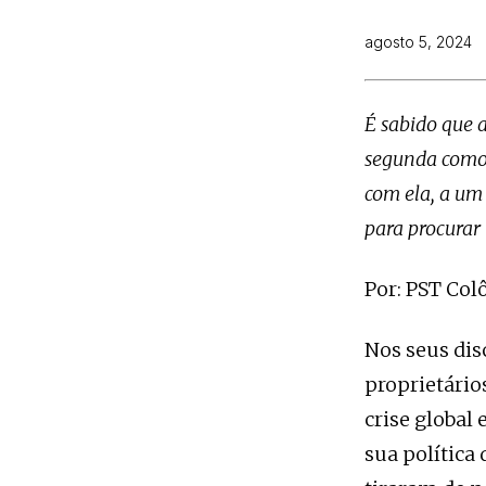
agosto 5, 2024
É sabido que a
segunda como 
com ela, a um
para procurar
Por: PST Co
Nos seus dis
proprietário
crise global 
sua política