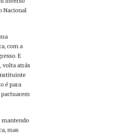
eu inverso
ão Nacional
uma
ra, com a
resso. E
 volta atrás
nstituinte
to é para
a pactuarem
te, mantendo
ica, mas