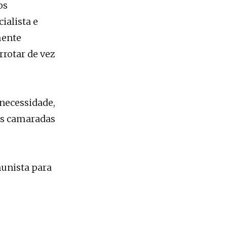
os
ialista e
mente
rrotar de vez
necessidade,
tos camaradas
munista para