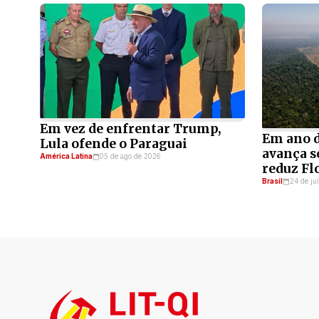
Em vez de enfrentar Trump,
Em ano d
Lula ofende o Paraguai
avança s
América Latina
05 de ago de 2026
reduz F
Brasil
24 de ju