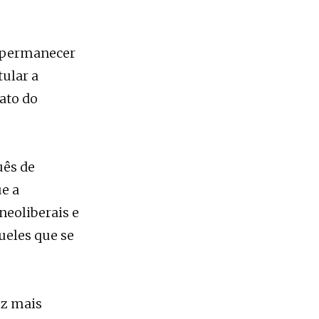
e permanecer
tular a
ato do
uês de
e a
neoliberais e
ueles que se
ez mais