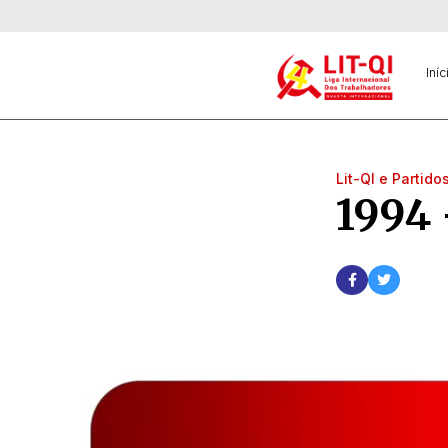
Iníc
Lit-QI e Partido
1994 