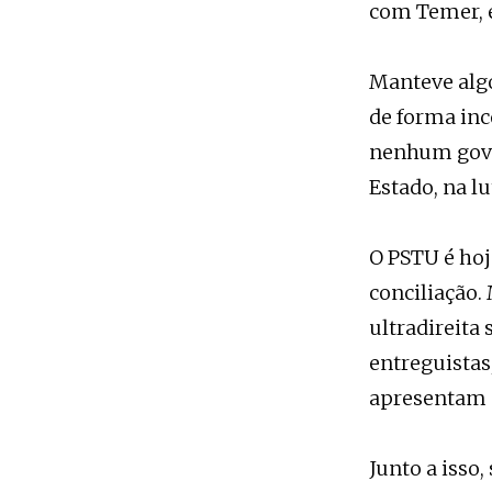
com Temer, e
Manteve algo
de forma inc
nenhum gover
Estado, na lu
O PSTU é hoj
conciliação
ultradireita 
entreguistas
apresentam 
Junto a isso