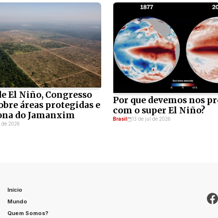
e El Niño, Congresso
Por que devemos nos p
obre áreas protegidas e
com o super El Niño?
lona do Jamanxim
Brasil
13 de jul de 2026
l de 2026
Início
Mundo
Quem Somos?