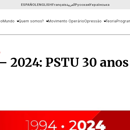
ESPAÑOL
ENGLISH
Français
العربية
Русская
Українська
io
Mundo
Quem somos?
Movimento Operário
Opressão
Teoria
Progra
s
– 2024: PSTU 30 anos