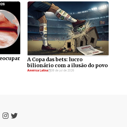
reocupar
A Copa das bets: lucro
bilionário com a ilusão do povo
América Latina
08 de jul de 2026