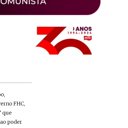
o,
verno FHC,
” que
 ao poder