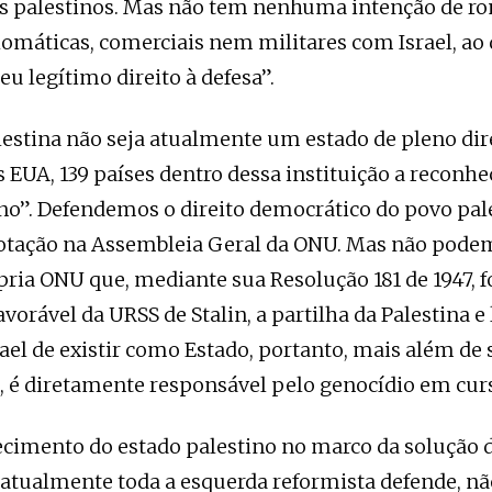
os palestinos. Mas não tem nenhuma intenção de r
lomáticas, comerciais nem militares com Israel, ao
eu legítimo direito à defesa”.
estina não seja atualmente um estado de pleno di
s EUA, 139 países dentro dessa instituição a recon
no”. Defendemos o direito democrático do povo pal
votação na Assembleia Geral da ONU. Mas não pode
ópria ONU que, mediante sua Resolução 181 de 1947, 
vorável da URSS de Stalin, a partilha da Palestina e
rael de existir como Estado, portanto, mais além de 
 é diretamente responsável pelo genocídio em cur
cimento do estado palestino no marco da solução d
 atualmente toda a esquerda reformista defende, nã