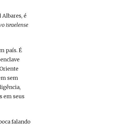
Albares, é
vo israelense
m país. É
 enclave
 Oriente
dem sem
ligência,
as em seus
boca falando