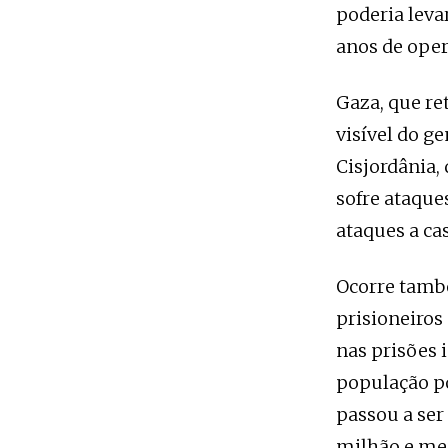
poderia leva
anos de ope
Gaza, que re
visível do g
Cisjordânia,
sofre ataque
ataques a ca
Ocorre també
prisioneiros
nas prisões 
população po
passou a se
milhão e me