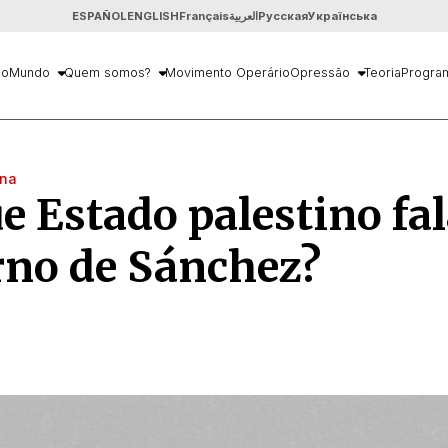
ESPAÑOL
ENGLISH
Français
العربية
Русская
Українська
io
Mundo
Quem somos?
Movimento Operário
Opressão
Teoria
Progra
ina
e Estado palestino fal
rno de Sánchez?