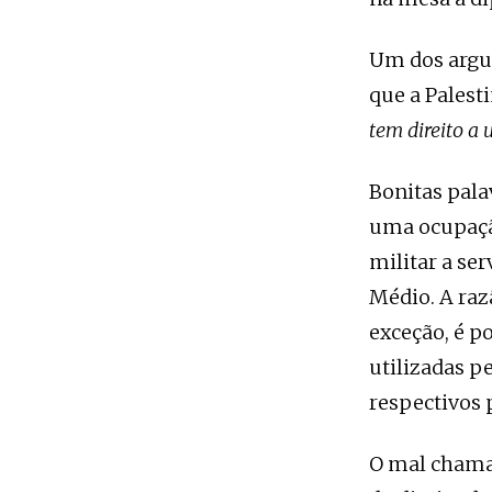
Um dos argu
que a Palest
tem direito a 
Bonitas pala
uma ocupação
militar a se
Médio. A raz
exceção, é p
utilizadas pe
respectivos 
O mal chama