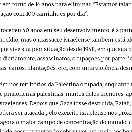
r em torno de 14 anos para eliminar. “Estamos falan
ração com 100 caminhões por dia”.
trocedeu 40 anos em seu desenvolvimento, é a part
enocídio, mas o massacre israelense também está af
 que vive sua pior situação desde 1948, em que sua 
s diariamente, assassinatos, ocupações por parte d
sas, carros, plantações, etc., com uma violência des
m nos territórios da Palestina ocupada, enquanto
 e prisioneiras palestinas, muitos deles menores, 
israelenses. Depois que Gaza fosse destruída, Rafah,
derá ser atacada pelo exército israelense nos próx
r agora o maior campo de concentração do mundo,
io de pessoas tentando sobreviver em meio aos bo