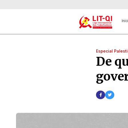
Iníc
Especial Palest
De qu
gove