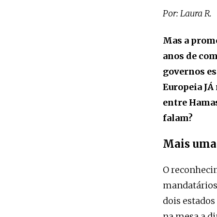
Por: Laura R.
Mas a prome
anos de com
governos es
Europeia JÁ
entre Hamas 
falam?
Mais uma 
O reconhecim
mandatários 
dois estados 
na mesa a di