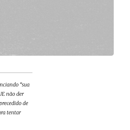
unciando “sua
 UE não der
precedido de
ra tentar