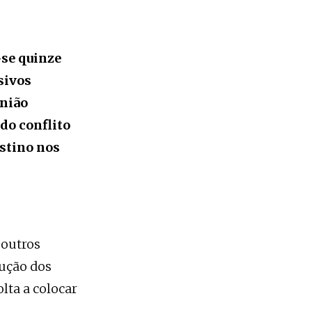
se quinze
sivos
União
do conflito
estino nos
 outros
lução dos
olta a colocar