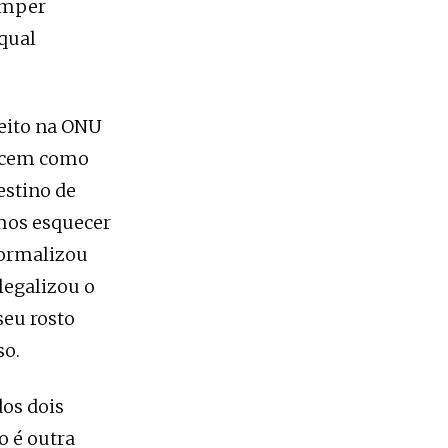
omper
 qual
reito na ONU
hecem como
estino de
mos esquecer
formalizou
 legalizou o
seu rosto
so.
os dois
o é outra