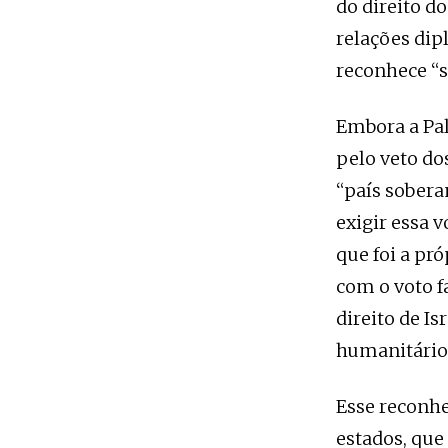
do direito d
relações dip
reconhece “s
Embora a Pal
pelo veto do
“país sobera
exigir essa 
que foi a pr
com o voto fa
direito de Is
humanitário,
Esse reconhe
estados, que