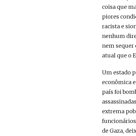
coisa que ma
piores condi
racista e sio
nenhum direi
nem sequer e
atual que o E
Um estado pa
econômica e 
país foi bom
assassinadas
extrema pobr
funcionários
de Gaza, dei