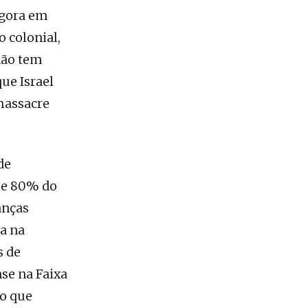
agora em
o colonial,
 não tem
que Israel
 massacre
de
que 80% do
anças
ia na
s de
se na Faixa
 o que