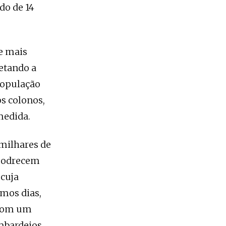
do de 14
e mais
etando a
população
os colonos,
medida.
 milhares de
apodrecem
 cuja
imos dias,
 com um
mbardeios,