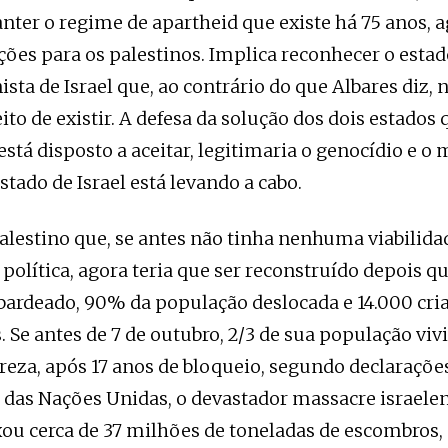
nter o regime de apartheid que existe há 75 anos, 
ções para os palestinos. Implica reconhecer o estad
nista de Israel que, ao contrário do que Albares diz,
to de existir. A defesa da solução dos dois estados 
stá disposto a aceitar, legitimaria o genocídio e o
stado de Israel está levando a cabo.
lestino que, se antes não tinha nenhuma viabilida
política, agora teria que ser reconstruído depois 
bardeado, 90% da população deslocada e 14.000 cri
. Se antes de 7 de outubro, 2/3 de sua população viv
eza, após 17 anos de bloqueio, segundo declaraçõe
 das Nações Unidas, o devastador massacre israelen
xou cerca de 37 milhões de toneladas de escombros,