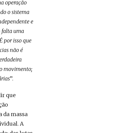
ma operação
do o sistema
independente e
o falta uma
É por isso que
cias não é
erdadeira
o o movimento;
árias
”.
ir que
ção
ia da massa
vidual. A