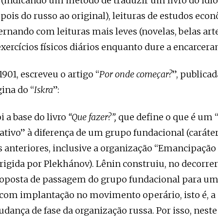
 (indicando um método de traduzir um livro do idi
epois do russo ao original), leituras de estudos eco
ternando com leituras mais leves (novelas, belas artes
xercícios físicos diários enquanto dure a encarcer
901, escreveu o artigo “
Por onde começar?
”, publicad
ina do “
Iskra
”:
oi a base do livro
“Que fazer?”,
que define o que é um 
ativo” à diferença de um grupo fundacional (caráte
 anteriores, inclusive a organização “Emancipação
irigida por Plekhánov). Lênin construiu, no decorrer
oposta de passagem do grupo fundacional para um
com implantação no movimento operário, isto é, a
dança de fase da organização russa. Por isso, neste 