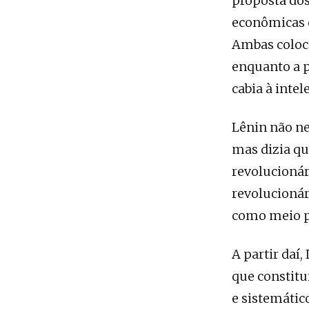
proposta dos
econômicas c
Ambas coloc
enquanto a po
cabia à inte
Lênin não ne
mas dizia qu
revolucionár
revolucionár
como meio pr
A partir daí
que constitu
e sistemátic