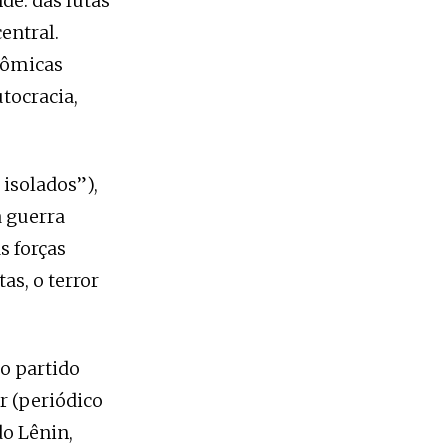
e: das lutas
entral.
nômicas
utocracia,
 isolados”),
a guerra
s forças
s, o terror
o partido
r (periódico
do Lênin,