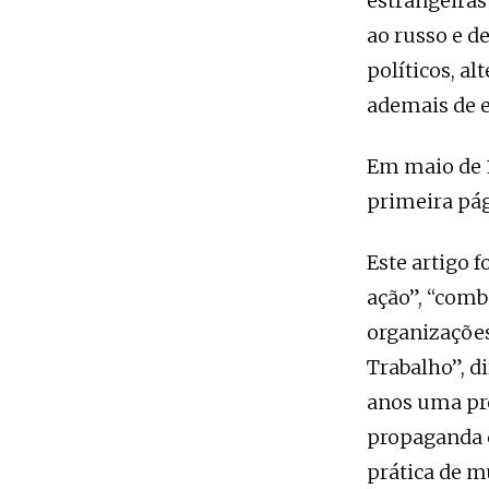
estrangeiras
ao russo e d
políticos, al
ademais de e
Em maio de 1
primeira pág
Este artigo f
ação”, “comb
organizações
Trabalho”, d
anos uma pr
propaganda 
prática de mu