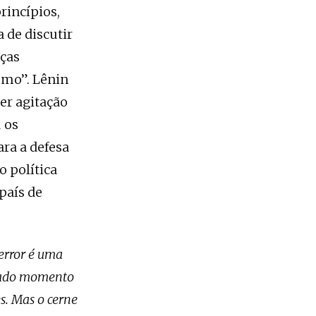
rincípios,
 de discutir
nças
smo”. Lênin
er agitação
u os
ra a defesa
o política
país de
error é uma
inado momento
s. Mas o cerne