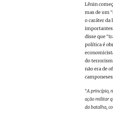
Lênin começo
mas de um “s
o caráter da
importantes 
disse que “t
política é ob
economicist
do terrorism
não era de o
camponeses, 
“
A princípio,
ação militar 
da batalha, c