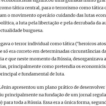
 economicistas significou uma guinada muito grand
omo tática central, para o terrorismo como tática c
am o movimento operário cuidando das lutas eco
lítica, a luta pela libertação e pela derrubada da a
lectualidade burguesa.
gava o terror individual como tática (“heroicos atos
e só era correto em determinadas circunstâncias d
ia e que neste momento da Rússia, desorganizava a
ias, principalmente como pretendia os economicista
incipal e fundamental de luta.
, Lênin apresentou um plano prático de desenvolver 
iu principalmente na fundação de um jornal regula
o) para toda a Rússia. Essa era a única forma, segun