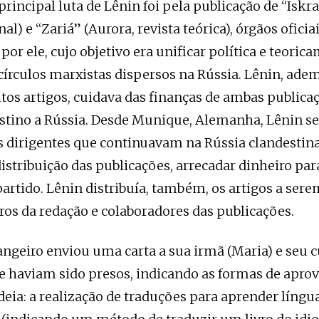
principal luta de Lênin foi pela publicação de “Iskra
nal) e “Zariá” (Aurora, revista teórica), órgãos oficia
or ele, cujo objetivo era unificar política e teoric
círculos marxistas dispersos na Rússia. Lênin, ade
tos artigos, cuidava das finanças de ambas publica
estino a Rússia. Desde Munique, Alemanha, Lênin 
 dirigentes que continuavam na Rússia clandestin
istribuição das publicações, arrecadar dinheiro para
partido. Lênin distribuía, também, os artigos a sere
s da redação e colaboradores das publicações.
angeiro enviou uma carta a sua irmã (Maria) e seu
ue haviam sido presos, indicando as formas de apro
eia: a realização de traduções para aprender língu