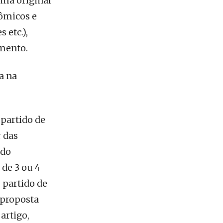
oma original
nômicos e
 etc.),
amento.
a na
“partido de
r das
 do
 de 3 ou 4
 partido de
 proposta
artigo,