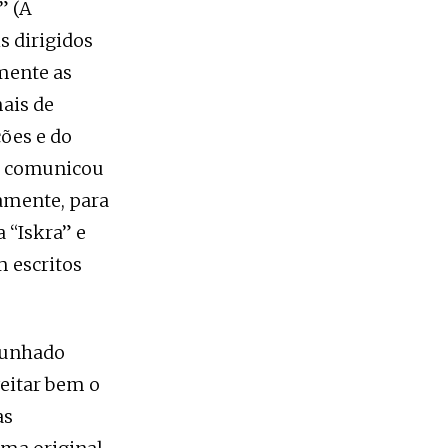
” (A
is dirigidos
amente as
mais de
ções e do
se comunicou
amente, para
 “Iskra” e
m escritos
 cunhado
veitar bem o
as