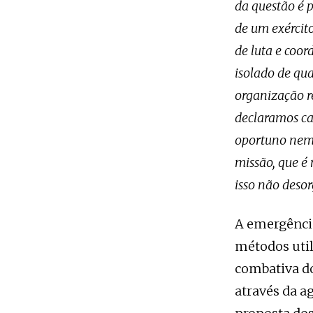
da questão é 
de um exércit
de luta e coo
isolado de qua
organização re
declaramos ca
oportuno nem 
missão, que é
isso não deso
A emergênci
métodos util
combativa do
através da a