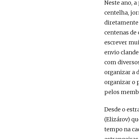
Neste ano, a 
centelha, jor
diretamente p
centenas de 
escrever mui
envio cland
com diversos
organizar a d
organizar o 
pelos membro
Desde o estr
(Elizárov) q
tempo na cad