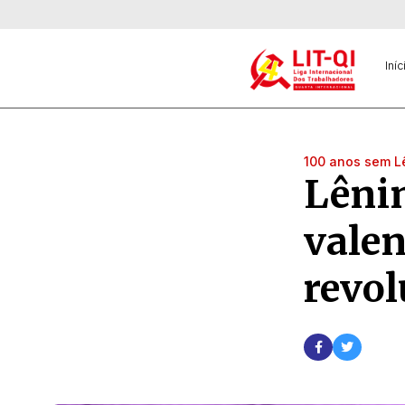
Iníc
100 anos sem L
Lênin
valen
revol