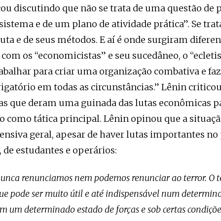
u discutindo que não se trata de uma questão de p
istema e de um plano de atividade prática”. Se trata
 luta e de seus métodos. E aí é onde surgiram difere
com os “economicistas” e seu sucedâneo, o “ecleti
rabalhar para criar uma organização combativa e faz
rigatório em todas as circunstâncias.” Lênin critico
as que deram uma guinada das lutas econômicas pa
o como tática principal. Lênin opinou que a situaçã
fensiva geral, apesar de haver lutas importantes no 
de estudantes e operários:
 nunca renunciamos nem podemos renunciar ao terror. O t
que pode ser muito útil e até indispensável num determ
om um determinado estado de forças e sob certas condiçõe