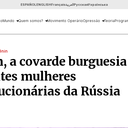
ESPAÑOL
ENGLISH
Français
العربية
Русская
Українська
io
Mundo
Quem somos?
Movimento Operário
Opressão
Teoria
Progra
ênin
, a covarde burguesia
tes mulheres
ucionárias da Rússia