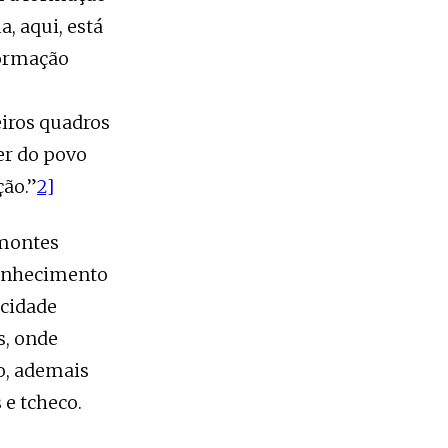
, aqui, está
formação
iros quadros
er do povo
ção.”
2]
 montes
conhecimento
icidade
s, onde
o, ademais
 e tcheco.