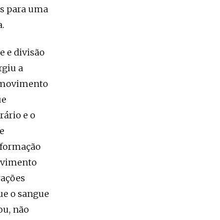
es para uma
a.
e e divisão
rgiu a
o movimento
ue
ário e o
e
nsformação
movimento
rações
ue o sangue
ou, não