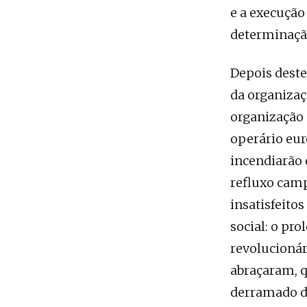
e a execução
determinação
Depois deste
da organizaç
organização 
operário eur
incendiarão 
refluxo camp
insatisfeito
social: o pr
revolucionár
abraçaram, 
derramado da