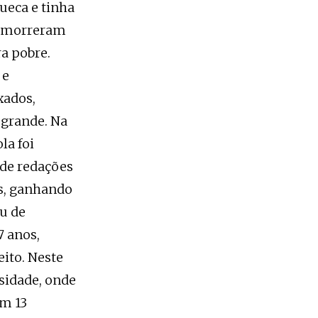
ueca e tinha
ho morreram
a pobre.
 e
xados,
 grande. Na
la foi
 de redações
os, ganhando
u de
7 anos,
eito. Neste
sidade, onde
em 13