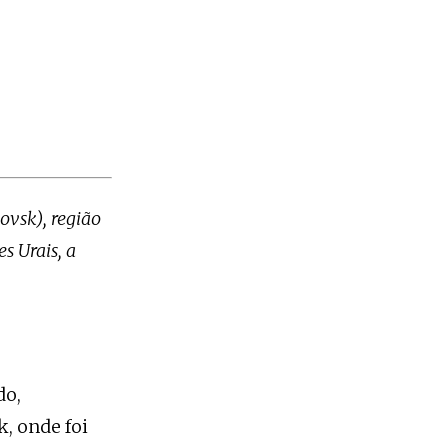
ovsk), região
s Urais, a
do,
, onde foi