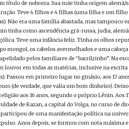
m título de nobreza. Sua mãe tinha origem alemã/s
rução. Teve 4 filhos e 4 filhas (uma filha e um fil
as). Não era uma família abastada, mas tampouco er
nin tinha como ascendência grã-russa, judia, alemã
ólica. Teve uma infância feliz. Tinha os olhos repu
ipo mongol, os cabelos avermelhados e uma cabeça
 apelidado pelos familiares de “barrilzinho”. Na esco
 louvor em todas as matérias, inclusive na escrita
). Passou em primeiro lugar no ginásio, aos 17 an
uro (de verdade, que valia um bom dinheiro). Deixo
religião aos 16 anos, segundo o próprio Lênin. Aos 1
uldade de Kazan, a capital do Volga, no curso de dir
articipou de uma manifestação política na univer
expulso. Anos depois, se formou com nota máxima 