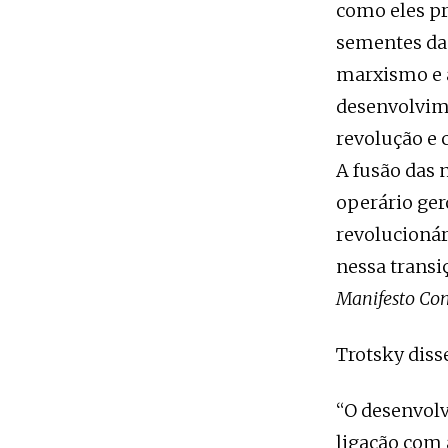
como eles p
sementes da 
marxismo e a 
desenvolvime
revolução e 
A fusão das 
operário ger
revolucionár
nessa transi
Manifesto Co
Trotsky diss
“O desenvolv
ligação com 