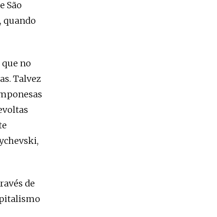
je São
, quando
 que no
as. Talvez
camponesas
evoltas
te
ychevski,
través de
pitalismo