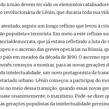
 do irmão devem ter sido os elementos catalisador
 revolucionária de Lênin, que duraria toda sua vid
 atentado, seguiu um longo refluxo que levou à cris
ão populista e terrorista. Em meio a este refluxo su
socialdemocrata, que já estava refletindo a luta d
opeu e o ascenso das greves operárias na Rússia, q
o país em meados da década de 1890. O ascenso oper
onês começou a mostrar, para as novas gerações d
s da intelectualidade, um novo protagonista da tra
oletariado urbano. Lênin começou a participar do 
io no meio dessa transição, quando essas novas ge
quase unanimemente, o marxismo. Pode-se dizer q
s gerações populistas da intelectualidade germin