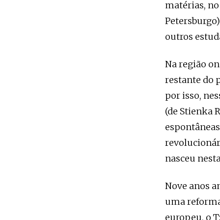
matérias, no
Petersburgo)
outros estud
Na região on
restante do p
por isso, ne
(de Stienka 
espontâneas 
revolucionár
nasceu nesta
Nove anos an
uma reforma
europeu, o T