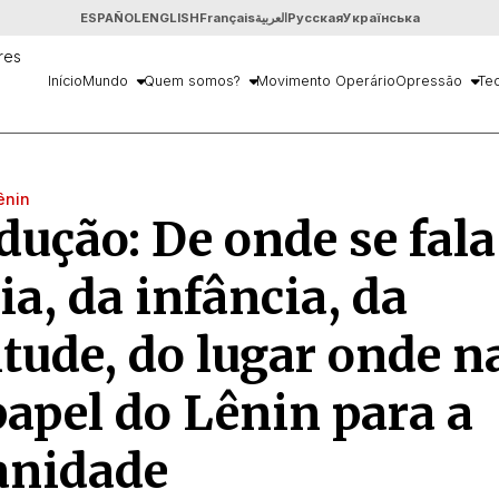
ESPAÑOL
ENGLISH
Français
العربية
Русская
Українська
Início
Mundo
Quem somos?
Movimento Operário
Opressão
Teo
ênin
dução: De onde se fala
ia, da infância, da
tude, do lugar onde n
papel do Lênin para a
nidade