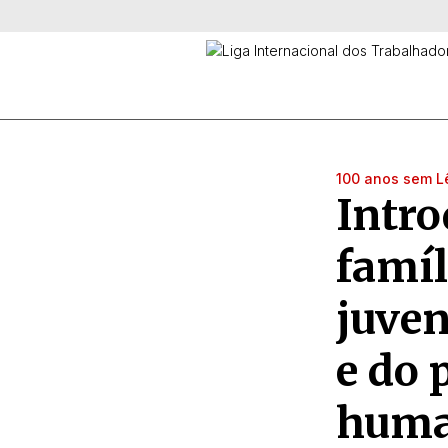
100 anos sem L
Intro
famíl
juven
e do 
huma