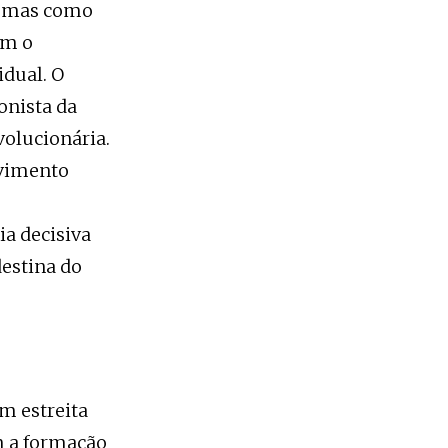
, mas como
am o
idual. O
onista da
volucionária.
ovimento
ia decisiva
estina do
m estreita
m a formação