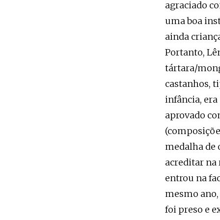
agraciado co
uma boa inst
ainda crianç
Portanto, Lê
tártara/mong
castanhos, t
infância, era
aprovado com
(composições
medalha de o
acreditar na 
entrou na fac
mesmo ano, p
foi preso e 