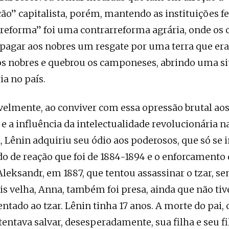
o” capitalista, porém, mantendo as instituições fe
 “reforma” foi uma contrarreforma agrária, onde o
pagar aos nobres um resgate por uma terra que era 
os nobres e quebrou os camponeses, abrindo uma s
ia no país.
elmente, ao conviver com essa opressão brutal ao
 a influência da intelectualidade revolucionária na
, Lênin adquiriu seu ódio aos poderosos, que só se 
o de reação que foi de 1884-1894 e o enforcamento
Aleksandr, em 1887, que tentou assassinar o tzar, s
s velha, Anna, também foi presa, ainda que não tiv
entado ao tzar. Lênin tinha 17 anos. A morte do pai,
tentava salvar, desesperadamente, sua filha e seu f