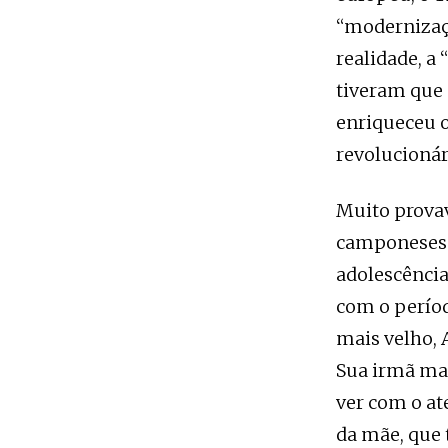
“modernizaçã
realidade, a
tiveram que 
enriqueceu 
revolucionár
Muito provav
camponeses e
adolescência
com o períod
mais velho, 
Sua irmã mai
ver com o at
da mãe, que 