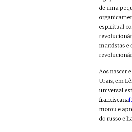
de uma peque
organicament
espiritual c
revolucioná
marxistas e 
revolucionár
Aos nascer e 
Urais, em Lê
universal es
franciscana
[
morou e apre
do russo e li