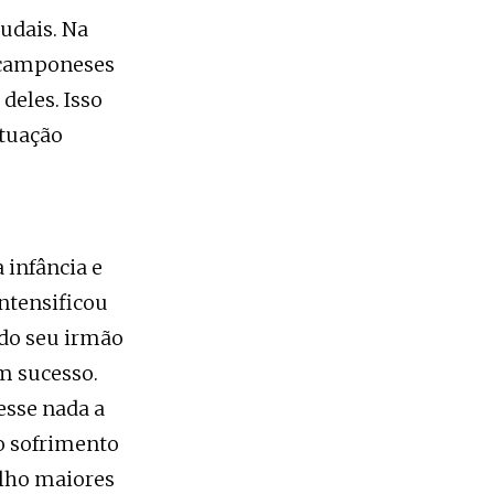
udais. Na
s camponeses
deles. Isso
ituação
s
 infância e
intensificou
 do seu irmão
em sucesso.
esse nada a
 o sofrimento
ilho maiores