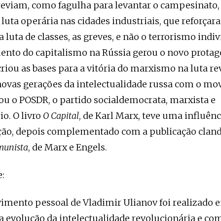
reviam, como fagulha para levantar o campesinato
luta operária nas cidades industriais, que reforçar
luta de classes, as greves, e não o terrorismo indiv
nto do capitalismo na Rússia gerou o novo protag
criou as bases para a vitória do marxismo na luta re
novas gerações da intelectualidade russa com o m
ou o POSDR, o partido socialdemocrata, marxista e
io. O livro
O Capital
, de Karl Marx, teve uma influênc
ção, depois complementado com a publicação cland
munista
, de Marx e Engels.
e:
imento pessoal de Vladimir Ulianov foi realizado e
a evolução da intelectualidade revolucionária e co