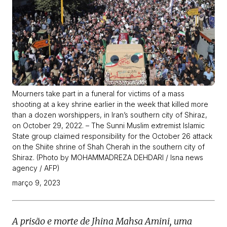
Mourners take part in a funeral for victims of a mass
shooting at a key shrine earlier in the week that killed more
than a dozen worshippers, in Iran’s southern city of Shiraz,
on October 29, 2022. – The Sunni Muslim extremist Islamic
State group claimed responsibility for the October 26 attack
on the Shiite shrine of Shah Cherah in the southern city of
Shiraz. (Photo by MOHAMMADREZA DEHDARI / Isna news
agency / AFP)
março 9, 2023
A prisão e morte de Jhina Mahsa Amini, uma