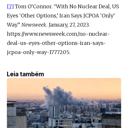
[7]
Tom O’Connor. “With No Nuclear Deal, US
Eyes ‘Other Options,’ Iran Says JCPOA ‘Only’
Way.”
Newsweek
. January, 27, 2023.
https://www.newsweek.com/no-nuclear-
deal-us-eyes-other-options-iran-says-
jcpoa-only-way-1777205.
Leia também