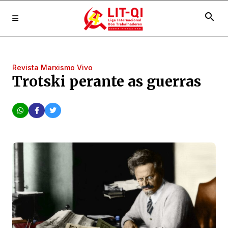
search
Revista Marxismo Vivo
Trotski perante as guerras