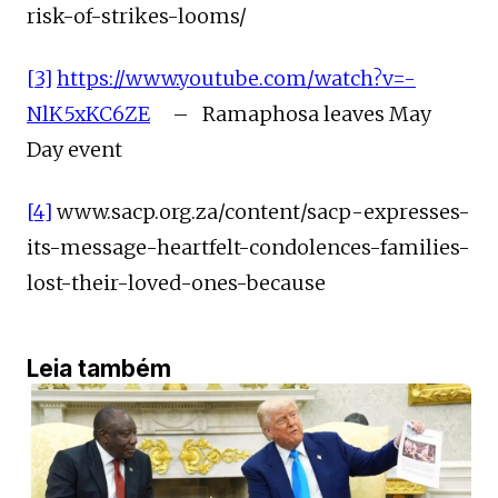
risk-of-strikes-looms/
[3]
https://www.youtube.com/watch?v=-
NlK5xKC6ZE
– Ramaphosa leaves May
Day event
[4]
www.sacp.org.za/content/sacp-expresses-
its-message-heartfelt-condolences-families-
lost-their-loved-ones-because
Leia também