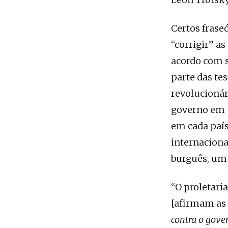
Certos frase
“corrigir” as
acordo com s
parte das te
revolucionár
governo em t
em cada país
internaciona
burguês, um 
“O proletari
[afirmam as
contra o gover