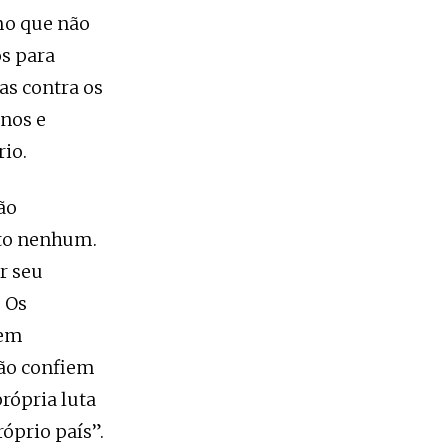
mo que não
os para
as contra os
anos e
rio.
ão
ito nenhum.
r seu
. Os
 em
ão confiem
rópria luta
róprio país”.