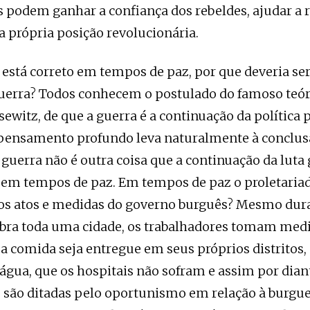
s podem ganhar a confiança dos rebeldes, ajudar a r
ua própria posição revolucionária.
r está correto em tempos de paz, por que deveria se
erra? Todos conhecem o postulado do famoso teóri
ewitz, de que a guerra é a continuação da política 
 pensamento profundo leva naturalmente à conclus
 guerra não é outra coisa que a continuação da luta 
 em tempos de paz. Em tempos de paz o proletariado
os atos e medidas do governo burguês? Mesmo du
ubra toda uma cidade, os trabalhadores tomam med
 a comida seja entregue em seus próprios distritos
gua, que os hospitais não sofram e assim por diant
são ditadas pelo oportunismo em relação à burgue