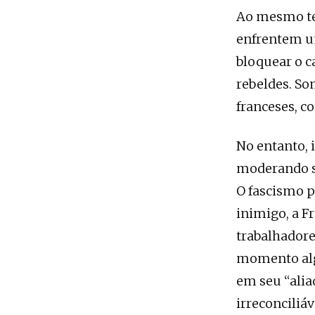
Ao mesmo te
enfrentem um
bloquear o 
rebeldes. Som
franceses, c
No entanto, i
moderando su
O fascismo p
inimigo, a F
trabalhadore
momento alg
em seu “alia
irreconciliá