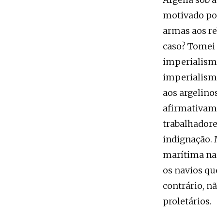
motivado por
armas aos re
caso? Tomei
imperialis
imperialis
aos argelino
afirmativame
trabalhadore
indignação.
marítima na 
os navios qu
contrário, n
proletários.