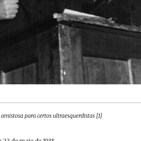
mistosa para certos ultraesquerdistas [1]
, 22 de maio de 1938