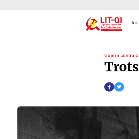
Iníc
Guerra contra U
Trot