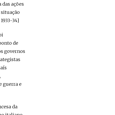
a das ações
 situação
1933-34]
oi
ponto de
os governos
ategistas
aís
,
e guerra e
ncesa da
o italiano,