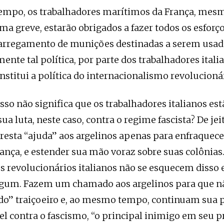
mpo, os trabalhadores marítimos da França, mes
a greve, estarão obrigados a fazer todos os esforç
carregamento de munições destinadas a serem usad
ente tal política, por parte dos trabalhadores itali
onstitui a política do internacionalismo revolucioná
sso não significa que os trabalhadores italianos est
a luta, neste caso, contra o regime fascista? De je
resta “ajuda” aos argelinos apenas para enfraquece
rança, e estender sua mão voraz sobre suas colônias
s revolucionários italianos não se esquecem disso
um. Fazem um chamado aos argelinos para que n
do” traiçoeiro e, ao mesmo tempo, continuam sua p
vel contra o fascismo, “o principal inimigo em seu p