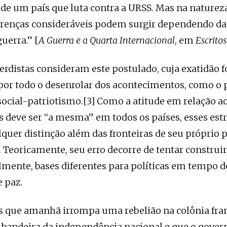
 de um país que luta contra a URSS. Mas na naturez
ferenças consideráveis ​​podem surgir dependendo da
uerra.” [
A Guerra e a Quarta Internacional
, em
Escritos
erdistas consideram este postulado, cuja exatidão f
or todo o desenrolar dos acontecimentos, como o 
social-patriotismo.[3] Como a atitude em relação a
s deve ser “a mesma” em todos os países, esses estr
uer distinção além das fronteiras de seu próprio p
. Teoricamente, seu erro decorre de tentar construir
ente, bases diferentes para políticas em tempo d
 paz.
que amanhã irrompa uma rebelião na colônia fra
a bandeira da independência nacional e que o govern