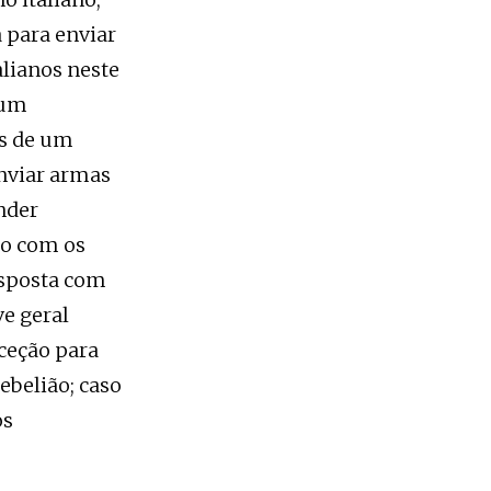
 para enviar
alianos neste
 um
es de um
enviar armas
nder
to com os
resposta com
e geral
xceção para
ebelião; caso
os