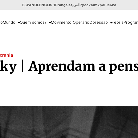
ESPAÑOL
ENGLISH
Français
العربية
Русская
Українська
io
Mundo
Quem somos?
Movimento Operário
Opressão
Teoria
Progra
crania
sky | Aprendam a pen