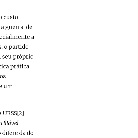
o custo
 a guerra, de
pecialmente a
, o partido
 seu próprio
ica prática
tos
de um
a URSS[2]
ciliável
o difere da do