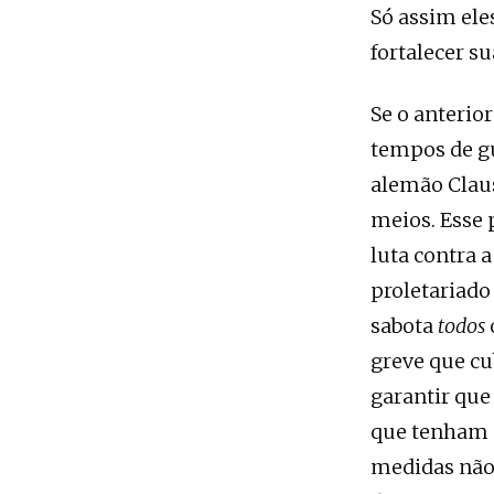
Só assim ele
fortalecer s
Se o anterio
tempos de gu
alemão Claus
meios. Esse
luta contra a
proletariado
sabota
todos
greve que c
garantir que
que tenham á
medidas não 