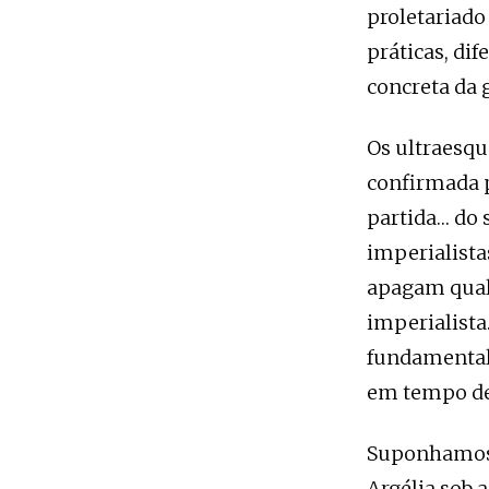
proletariado
práticas, di
concreta da g
Os ultraesqu
confirmada p
partida… do 
imperialista
apagam qualq
imperialista
fundamentalm
em tempo de
Suponhamos 
Argélia sob 