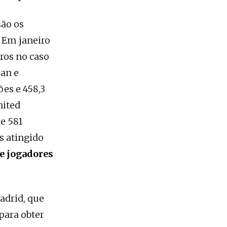
são os
. Em janeiro
ros no caso
lan e
ões e 458,3
nited
e 581
s atingido
 e jogadores
adrid, que
para obter