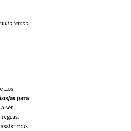
muito tempo:
ue nos
tos/as para
 a ser
 regras.
assistindo.