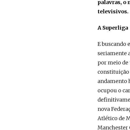
palavras, o 
televisivos.
A Superliga
E buscando 
seriamente a
por meio de
constituição
andamento há
ocupou o car
definitivame
nova Federaç
Atlético de M
Manchester C