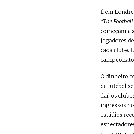
É em Londres,
“
The Football
começam a se
jogadores de
cada clube. 
campeonato 
O dinheiro c
de futebol s
daí, os club
ingressos no
estádios rec
espectadores
da primeira 