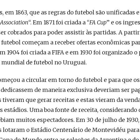
 em 1863, que as regras do futebol são unificadas e 
 Association
“. Em 1871 foi criada a “
FA Cup
” e os ingre
r cobrados para poder assistir às partidas. A partir
 futebol começam a receber ofertas econômicas pa
Em 1904 foi criada a FIFA e em 1930 foi organizado o
mundial de futebol no Uruguai.
omeçou a circular em torno do futebol e para que o
e dedicassem de maneira exclusiva deveriam ser pag
es tiveram que gerar receitas e estas vieram da vend
s estádios. Uma boa fonte de receita, considerando 
ebiam muitos espectadores. Em 30 de julho de 1930,
 lotaram o Estádio Centenário de Montevidéu para v
Copa do Mundo entre as seleções da Argentina e do