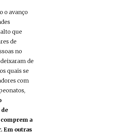
so o avanço
ndes
alto que
res de
essoas no
s deixaram de
os quais se
gadores com
peonatos,
o
 de
s, comprem a
r. Em outras