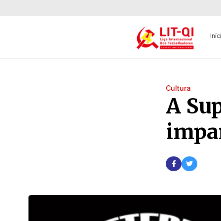
Iníc
Cultura
A Sup
impar