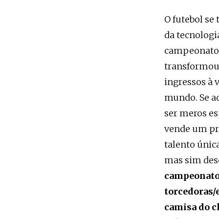
O futebol se
da tecnologia
campeonatos 
transformou 
ingressos à 
mundo. Se ad
ser meros es
vende um pro
talento únic
mas sim dese
campeonato 
torcedoras/
camisa do c