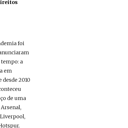
ireitos
demia foi
 anunciaram
 tempo: a
ava em
e desde 2010
aconteceu
ouço de uma
 Arsenal,
 Liverpool,
Hotspur.