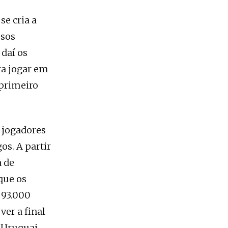
se cria a
ssos
 daí os
ra jogar em
 primeiro
s jogadores
os. A partir
a de
que os
 93.000
er a final
 Uruguai.