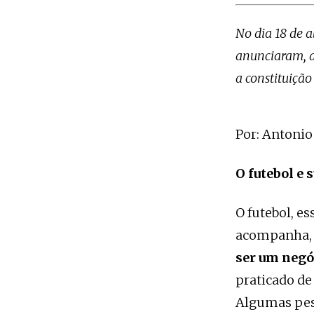
No dia 18 de a
anunciaram,
a constituiçã
Por: Antonio
O futebol e 
O futebol, e
acompanha
ser um negó
praticado de
Algumas pess