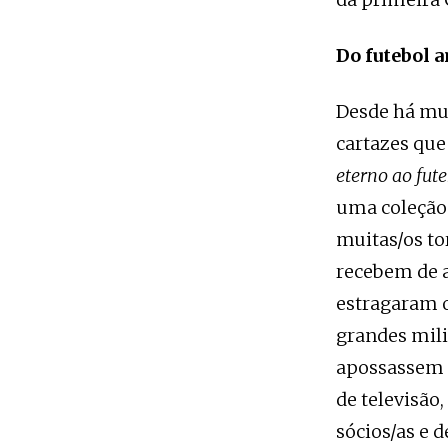
Do futebol 
Desde há mu
cartazes que
eterno ao fut
uma coleção 
muitas/os to
recebem de a
estragaram o
grandes mil
apossassem d
de televisão
sócios/as e 