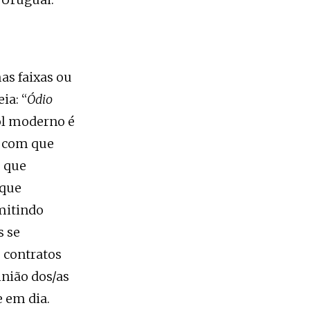
as faixas ou
ia: “
Ódio
ol moderno é
m com que
o que
 que
mitindo
s se
e contratos
inião dos/as
e em dia.