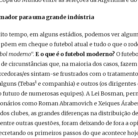
amador para uma grande indústria
ito tempo, em alguns estádios, podemos ver algum
 põem em cheque o futebol atual e tudo o que o rode
ebol moderno
“.
E o que é o futebol moderno?
O futeb
de circunstâncias que, na maioria dos casos, faze
rcedoras/es sintam-se frustrados com o tratament
lguns (Tebas¹ e companhia) e outros (os dirigentes
 futuro de numerosas equipes). A Lei Bosman, per
ionários como Roman Abramovich e Xeiques Árabe
os clubes, as grandes diferenças na distribuição d
, entre outras questões, foram deixando de fora a op
decretando os primeiros passos do que acontece hoj