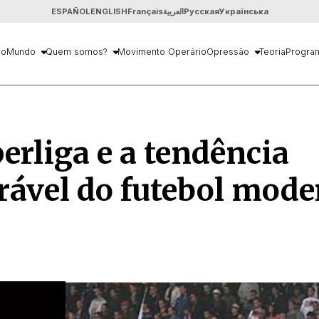
ESPAÑOL
ENGLISH
Français
العربية
Русская
Українська
io
Mundo
Quem somos?
Movimento Operário
Opressão
Teoria
Progra
erliga e a tendência
ável do futebol mode