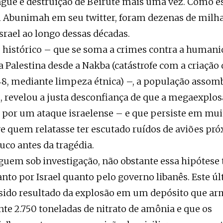
gue e destruição de Beirute mais uma vez. Como e
li Abunimah em seu twitter, foram dezenas de milh
srael ao longo dessas décadas.
e histórico – que se soma a crimes contra a human
 Palestina desde a Nakba (catástrofe com a criação 
48, mediante limpeza étnica) –, a população assom
o, revelou a justa desconfiança de que a megaexplos
 por um ataque israelense – e que persiste em muit
e quem relatasse ter escutado ruídos de aviões pr
uco antes da tragédia.
guem sob investigação, não obstante essa hipótese 
anto por Israel quanto pelo governo libanês. Este ú
 sido resultado da explosão em um depósito que a
te 2.750 toneladas de nitrato de amônia e que os