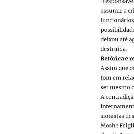
“responsáve
assumir a cr
funcionários
possibilidad
deixou até a
destruída.
Retórica e r
Assim que os
tom em rela
ser mesmo c
A contradiçã
internamente
sionistas de
Moshe Feigli