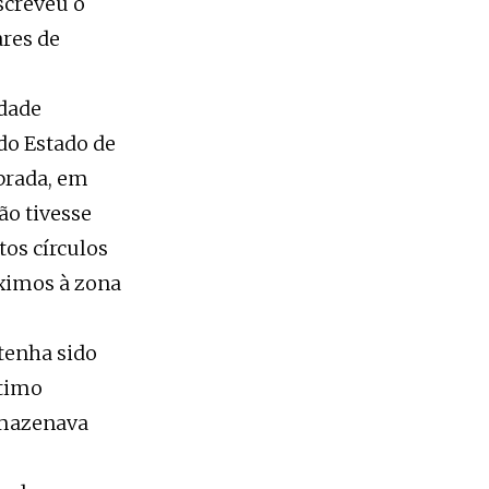
screveu o
ares de
idade
do Estado de
brada, em
ão tivesse
os círculos
óximos à zona
tenha sido
ltimo
rmazenava