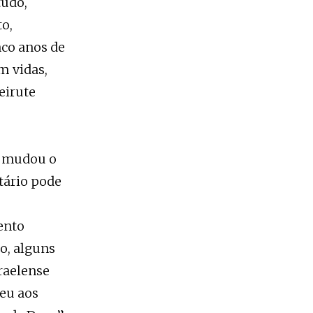
tudo,
to,
nco anos de
m vidas,
eirute
: mudou o
tário pode
ento
o, alguns
raelense
eu aos