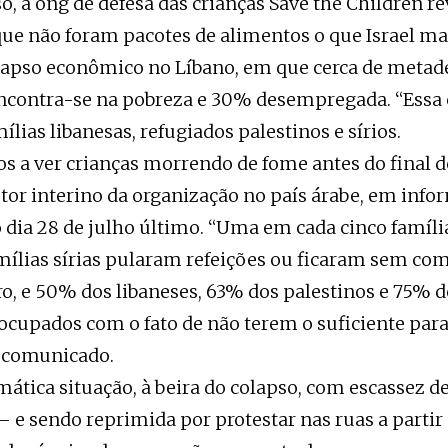
o, a ong de defesa das crianças Save the Children re
ue não foram pacotes de alimentos o que Israel m
lapso econômico no Líbano, em que cerca de metad
contra-se na pobreza e 30% desempregada. “Essa c
ílias libanesas, refugiados palestinos e sírios.
a ver crianças morrendo de fome antes do final do
retor interino da organização no país árabe, em info
 dia 28 de julho último. “Uma em cada cinco famíli
mílias sírias pularam refeições ou ficaram sem co
ro, e 50% dos libaneses, 63% dos palestinos e 75% d
cupados com o fato de não terem o suficiente par
o comunicado.
ática situação, à beira do colapso, com escassez d
 – e sendo reprimida por protestar nas ruas a partir