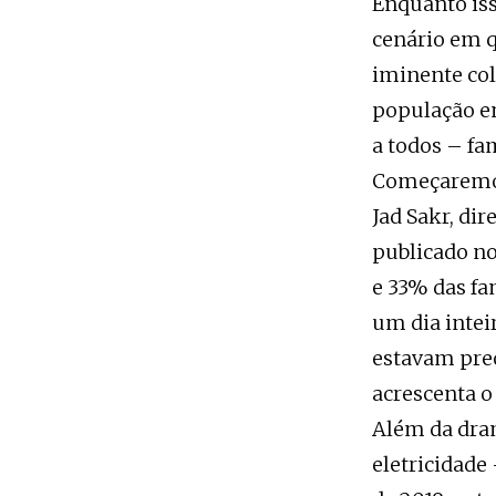
Enquanto iss
cenário em q
iminente co
população en
a todos – fam
Começaremos 
Jad Sakr, di
publicado no
e 33% das fa
um dia intei
estavam preo
acrescenta 
Além da dram
eletricidade