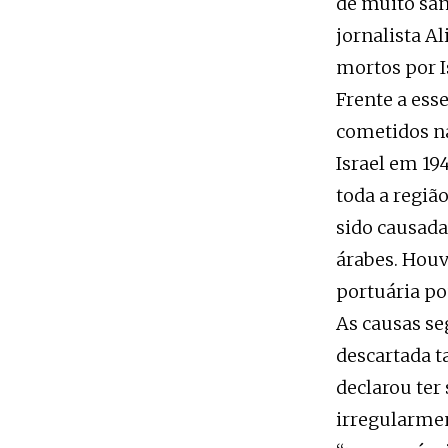
de muito san
jornalista A
mortos por I
Frente a ess
cometidos na
Israel em 19
toda a regiã
sido causada
árabes. Houv
portuária po
As causas se
descartada t
declarou ter
irregularmen