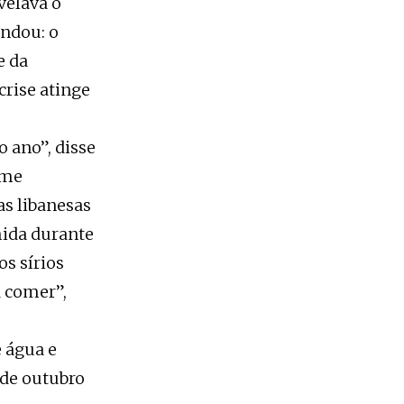
velava o
andou: o
e da
rise atinge
 ano”, disse
rme
as libanesas
mida durante
os sírios
a comer”,
e água e
 de outubro