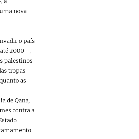
, a
e uma nova
nvadir o país
 até 2000 –,
s palestinos
das tropas
 quanto as
ia de Qana,
imes contra a
Estado
derramamento