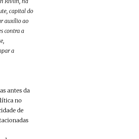
n Rivlin, na
te, capital do
r auxílio ao
s contra a
e,
mpar a
ias antes da
ítica no
cidade de
stacionadas