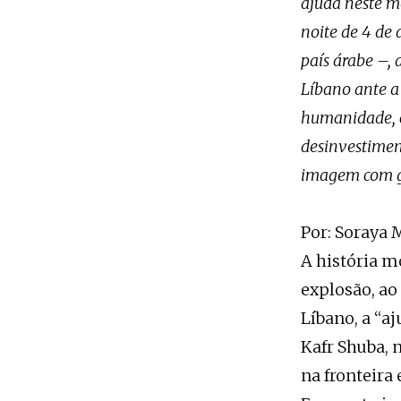
ajuda neste mo
noite de 4 de
país árabe –, 
Líbano ante a
humanidade, 
desinvestiment
imagem com ge
Por: Soraya 
A história mo
explosão, ao
Líbano, a “a
Kafr Shuba, 
na fronteira