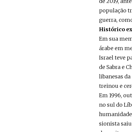
de 2019, ant
população tr
guerra, como
Histórico e
Em sua memór
árabe em mei
Israel teve 
de Sabra e C
libanesas da
treinou e ce
Em 1996, out
no sul do Lí
humanidade c
sionista sai