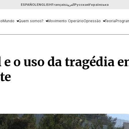
ESPAÑOL
ENGLISH
Français
العربية
Русская
Українська
io
Mundo
Quem somos?
Movimento Operário
Opressão
Teoria
Progra
l e o uso da tragédia 
te