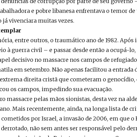
e denúncias de corrupção por parte de seu governo –
abalhadora e pobre libanesa enfrentava o temor d
 já vivenciara muitas vezes.
xemplar
ia, entre outros, o traumático ano de 1982. Após i
o à guerra civil – e passar desde então a ocupá-lo,
papel decisivo no massacre nos campos de refugiado
hatila em setembro. Não apenas facilitou a entrada 
 extrema direita cristã que cometeram o genocídio,
rcou os campos, impedindo sua evacuação.
ro massacre pelas mãos sionistas, desta vez na alde
bano. Mais recentemente, ainda, na longa lista de cr
ometidos por Israel, a invasão de 2006, em que o 
u derrotado, não sem antes ser responsável pelo 