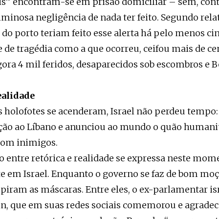
is” encontram-se em prisão domiciliar – sem, con
iminosa negligência de nada ter feito. Segundo rela
 do porto teriam feito esse alerta há pelo menos ci
e de tragédia como a que ocorreu, ceifou mais de ce
gora 4 mil feridos, desaparecidos sob escombros e B
ealidade
 holofotes se acenderam, Israel não perdeu tempo
ção ao Líbano e anunciou ao mundo o quão humani
om inimigos.
o entre retórica e realidade se expressa neste mom
 em Israel. Enquanto o governo se faz de bom moç
spiram as máscaras. Entre eles, o ex-parlamentar is
n, que em suas redes sociais comemorou e agradec