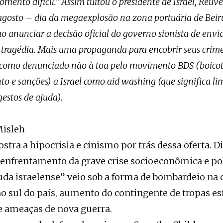
mento difícil.” Assim tuitou o presidente de Israel, Reuve
 agosto – dia da megaexplosão na zona portuária de Beiru
ao anunciar a decisão oficial do governo sionista de envia
 tragédia. Mais uma propaganda para encobrir seus crime
como denunciado não à toa pelo movimento BDS (boicot
o e sanções) a Israel como aid washing (que significa li
stos de ajuda).
Misleh
stra a hipocrisia e cinismo por trás dessa oferta. D
 enfrentamento da grave crise socioeconômica e pol
juda israelense” veio sob a forma de bombardeio na 
no sul do país, aumento do contingente de tropas e
 e ameaças de nova guerra.