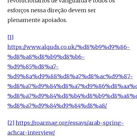
revolucionários de vanguarda e todos os
esforços nessa direção devem ser
plenamente apoiados.
[1]
https://www.alquds.co.uk/%d8%b9%d9%86-
%d8%a8%d8%b9%d8%b6-
%d9%85%d8%a7-
%d9%8a%d9%88%d8%a7%d8%ac%d9%87-
%d8%a7%d9%84%d8%a7%d9%86%d8%aa%d
%d8%a7%d9%84%d8%b4%d8%b9%d8%a8%
%d8%a7%d9%84%d9%84%d8%a8/
[2]
https://roarmag.org/essays/arab-spring-
achcar-interview/