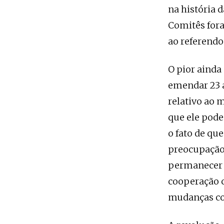
na história 
Comitês fora
ao referendo
O pior ainda
emendar 23 a
relativo ao 
que ele pode
o fato de qu
preocupação 
permanecer n
cooperação 
mudanças co