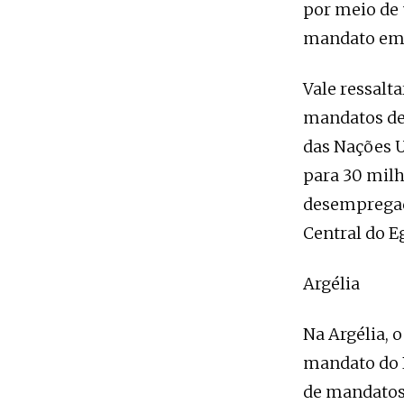
por meio de 
mandato em j
Vale ressalt
mandatos de 
das Nações U
para 30 milh
desempregad
Central do Eg
Argélia
Na Argélia, o
mandato do P
de mandatos 