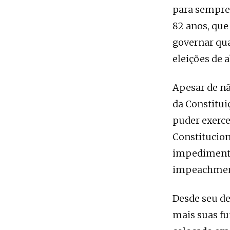
para sempre.
82 anos, que
governar qua
eleições de a
Apesar de nã
da Constitui
puder exerce
Constituciona
impedimento
impeachment
Desde seu de
mais suas fu