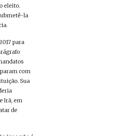
 eleito.
submetê-la
ia.
2017 para
arágrafo
 mandatos
ocuparam com
tuição. Sua
deria
e Irã, em
atar de