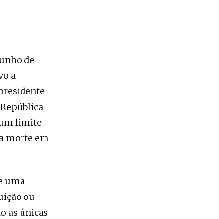
junho de
vo a
 presidente
a República
a um limite
ua morte em
de uma
uição ou
o as únicas