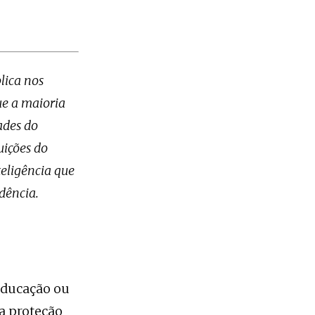
lica nos
ue a maioria
ades do
uições do
teligência que
dência.
educação ou
 a proteção