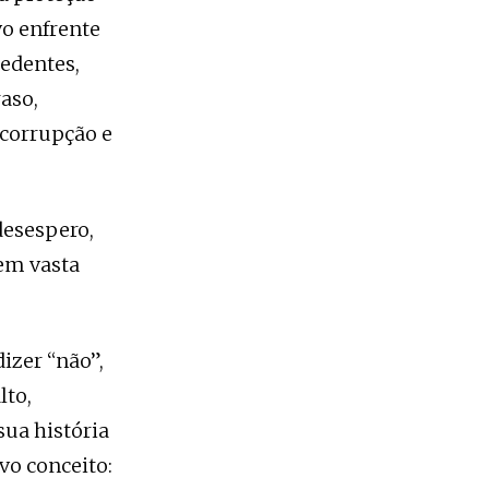
vo enfrente
edentes,
raso,
 corrupção e
desespero,
em vasta
izer “não”,
lto,
ua história
vo conceito: