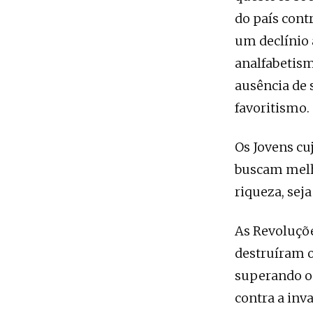
do país cont
um declínio 
analfabetism
ausência de 
favoritismo.
Os Jovens cu
buscam melh
riqueza, seja
As Revoluçõe
destruíram o
superando o 
contra a inv