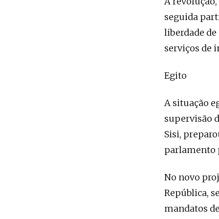
A revolução, 
seguida part
liberdade de
serviços de i
Egito
A situação e
supervisão d
Sisi, prepar
parlamento 
No novo proj
República, s
mandatos de 