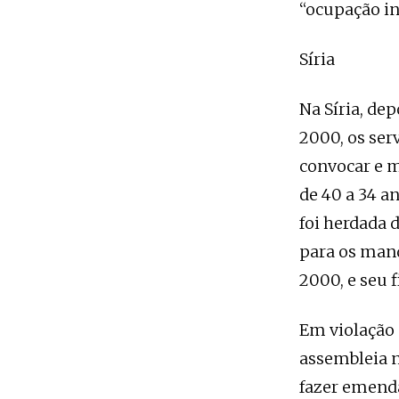
“ocupação in
Síria
Na Síria, de
2000, os ser
convocar e m
de 40 a 34 a
foi herdada d
para os mand
2000, e seu f
Em violação 
assembleia n
fazer emenda