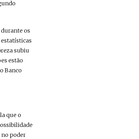
egundo
 durante os
estatísticas
breza subiu
ões estão
 o Banco
la que o
ossibilidade
r no poder