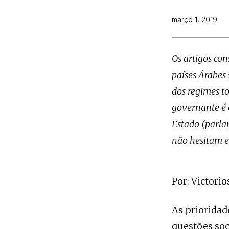
março 1, 2019
Os artigos con
países Árabes
dos regimes to
governante é 
Estado (parlam
não hesitam e
Por: Victori
As prioridad
questões soc