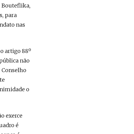
 Bouteflika,
s, para
ndato nas
o artigo 88º
epública não
o Conselho
te
animidade o
ão exerce
uadro é