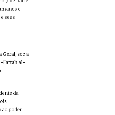
ão (que não é
humanos e
 e seus
 Geral, sob a
l-Fattah al-
o
idente da
ois
u ao poder