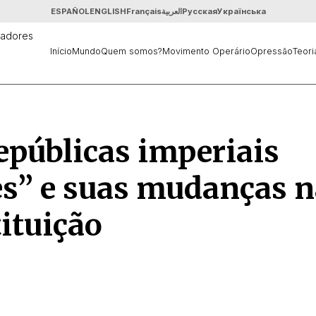
ESPAÑOL
ENGLISH
Français
العربية
Русская
Українська
Início
Mundo
Quem somos?
Movimento Operário
Opressão
Teori
epúblicas imperiais
s” e suas mudanças n
ituição