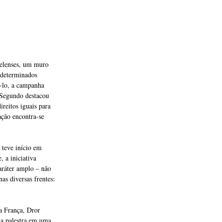
raelenses, um muro
m determinados
ê-lo, a campanha
 Segundo destacou
ireitos iguais para
ação encontra-se
teve início em
 a iniciativa
caráter amplo – não
as diversas frentes:
a França, Dror
uma palestra em uma