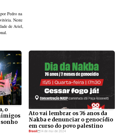
 por Pedro na
itória. Neste
dade de Ariel,
onal.
, o
Ato vai lembrar os 76 anos da
nimigos
Nakba e denunciar o genocídio
o sonho
em curso do povo palestino
Brasil
14 de mai de 2024