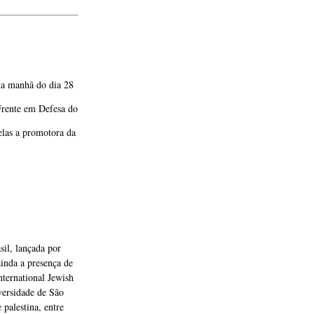
na manhã do dia 28
 Frente em Defesa do
elas a promotora da
sil, lançada por
ainda a presença de
nternational Jewish
versidade de São
 palestina, entre