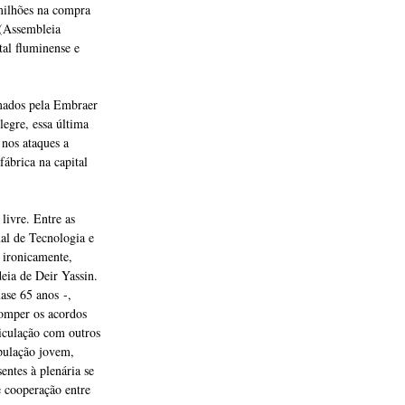
milhões na compra
 (Assembleia
tal fluminense e
rmados pela Embraer
egre, essa última
 nos ataques a
fábrica na capital
 livre. Entre as
nal de Tecnologia e
 ironicamente,
eia de Deir Yassin.
ase 65 anos -,
omper os acordos
ticulação com outros
opulação jovem,
entes à plenária se
e cooperação entre