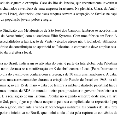
taduais seguem o exemplo. Caso do Rio de Janeiro, que recentemente investiu 
os chamados caveirões) de uma empresa israelense. Na plenária, Clara, da Anel
ntes-Livre), denunciou que esses tanques servem à ocupação de favelas na capi
o da população jovem pobre e negra.
 do Sindicato dos Metalúrgicos de São José dos Campos, lembrou os acordos fi
 de Aeronáutica) com a israelense Elbit Systems. Com uma fábrica em Porto Al
pecialidades a fabricação de Vants (veículos aéreos não tripulados), utilizados
tórico de contribuição ao apartheid na Palestina, a companhia deve ampliar sua 
o da prefeitura local.
iva no Brasil, indicaram os ativistas do país, é parte da luta global pela Palestina
a tanto, destaca-se a manifestação em 9 de abril contra a Laad (Feira Internacio
o dia do evento que contará com a presença de 30 empresas israelenses. A data,
os massacres cometidos durante a criação do Estado de Israel em 1948, na ald
uma ação em 15 de maio – data que lembra a nakba (catástrofe palestina) há qu
movimentos de BDS do mundo inteiro para pressionar o governo brasileiro a r
l. E a realização de um Tribunal Popular no segundo semestre deste ano, em ar
o Sul, para julgar a potência ocupante pela sua cumplicidade na repressão à p
do o globo, mediante a venda de tecnologias militares. Os comitês de BDS pres
iar a iniciativa no Brasil, que inclui ainda a luta pela ruptura de convênios d