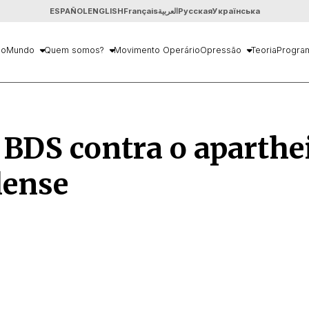
ESPAÑOL
ENGLISH
Français
العربية
Русская
Українська
io
Mundo
Quem somos?
Movimento Operário
Opressão
Teoria
Progra
BDS contra o aparthe
lense