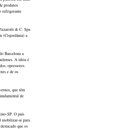
de produtos
o refrigerante
Pizzarotti & C. Spa
m (Cisjordânia) a
do Barcelona a
elenses. A ideia é
dos, opressores.
otes e de os
overnos, que têm
fundamental de
tino-SP. O país
l mobilizar-se para
 destacado que os