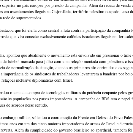
no superior no país europeu por pressão da campanha. Além da recusa de venda 
os em assentamentos ilegais na Cisjordânia, território palestino ocupado, caso d
 rede de supermercados.
 destacou que foi eleita como central a luta contra a participação da companhia 
rrovia que visa conectar exclusivamente colônias israelenses ilegais em Jerusalé
nha, apontou que atualmente o movimento está envolvido em pressionar o time 
a de futebol marcada para julho com uma seleção montada com palestinos e isra
ideia de normalização da situação, quando os primeiros são oprimidos e os segun
 a importância de os sindicatos de trabalhadores levantarem a bandeira por boic
elações inclusive diplomáticas com Israel.
bordou o tema da compra de tecnologias militares da potência ocupante pelos g
ressão às populações nos países importadores. A campanha de BDS tem o papel 
ura de acordos nesse sentido.
 o embargo militar, salientou a coordenação da Frente em Defesa do Povo Pales
timos anos em um dos cinco maiores importadores de armas de Israel e é crucia
e reverta. Além da cumplicidade do governo brasileiro ao apartheid, também foi