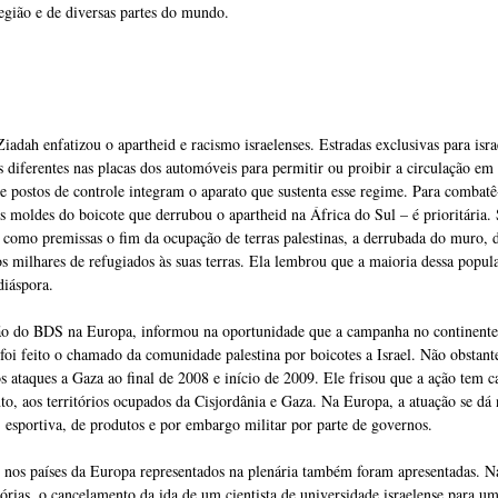
região e de diversas partes do mundo.
Ziadah enfatizou o apartheid e racismo israelenses. Estradas exclusivas para is
s diferentes nas placas dos automóveis para permitir ou proibir a circulação e
de postos de controle integram o aparato que sustenta esse regime. Para combat
 moldes do boicote que derrubou o apartheid na África do Sul – é prioritária.
em como premissas o fim da ocupação de terras palestinas, a derrubada do muro, d
os milhares de refugiados às suas terras. Ela lembrou que a maioria dessa popul
diáspora.
ão do BDS na Europa, informou na oportunidade que a campanha no continente 
oi feito o chamado da comunidade palestina por boicotes a Israel. Não obstante,
s ataques a Gaza ao final de 2008 e início de 2009. Ele frisou que a ação tem 
to, aos territórios ocupados da Cisjordânia e Gaza. Na Europa, a atuação se dá n
, esportiva, de produtos e por embargo militar por parte de governos.
s nos países da Europa representados na plenária também foram apresentadas. N
itórias, o cancelamento da ida de um cientista de universidade israelense para 