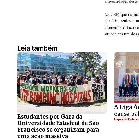
universidades deste 
Na USP, que reúne d
plenária, realizou 
momento, o foco ce
situada em um dos m
Leia também
A Liga Á
causa pa
Estudantes por Gaza da
Especial Palest
Universidade Estadual de São
Francisco se organizam para
uma ação massiva