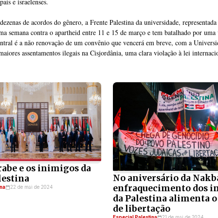
país e israelenses.
ezenas de acordos do gênero, a Frente Palestina da universidade, representada
uma semana contra o apartheid entre 11 e 15 de março e tem batalhado por uma v
ntral é a não renovação de um convênio que vencerá em breve, com a Universi
aiores assentamentos ilegais na Cisjordânia, uma clara violação à lei internaci
rabe e os inimigos da
No aniversário da Nakba
lestina
enfraquecimento dos i
ina
22 de mai de 2024
da Palestina alimenta 
de libertação
Especial Palestina
21 de mai de 2024