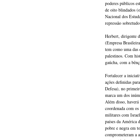
poderes públicos es
de oito blindados (
Nacional dos Estuda
repressão sobretud
Herbert, dirigente
(Empresa Brasileira
tem como uma das es
palestinos. Com his
gaúcha, com a bênçã
Fortalecer a iniciat
ações definidas par
Defesa), no primeir
marca um dos inúmer
Além disso, haverá 
coordenada com os 
militares com Israe
países da América d
pobre e negra em to
comprometeram a apo