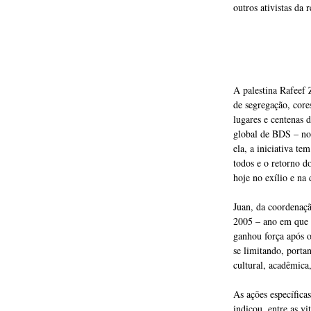
outros ativistas da 
A palestina Rafeef 
de segregação, core
lugares e centenas 
global de BDS – nos
ela, a iniciativa t
todos e o retorno d
hoje no exílio e na 
Juan, da coordenaç
2005 – ano em que f
ganhou força após o
se limitando, portan
cultural, acadêmica
As ações específica
indicou, entre as v