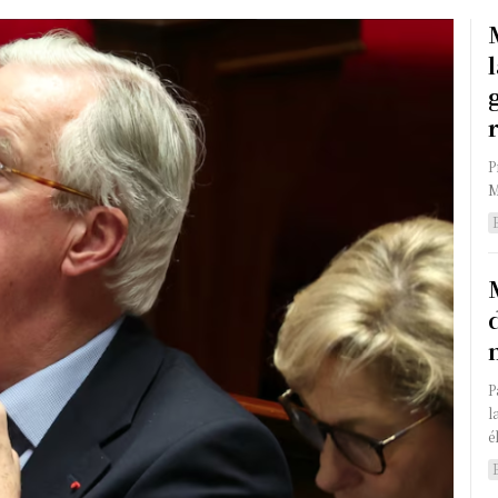
P
M
P
la 
é