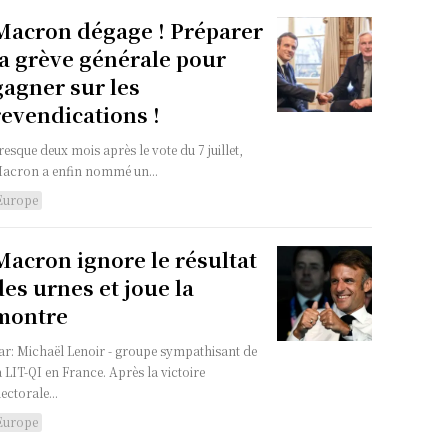
Macron dégage ! Préparer
la grève générale pour
gagner sur les
revendications !
resque deux mois après le vote du 7 juillet,
acron a enfin nommé un...
Europe
Macron ignore le résultat
des urnes et joue la
montre
ar: Michaël Lenoir - groupe sympathisant de
LIT-QI en France. Après la victoire
lectorale...
Europe