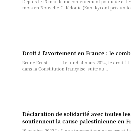
Depuis le 13 mai, le mécontentement politique et le
mois en Nouvelle-Calédonie (Kanaky) ont pris un tou
Droit à l’avortement en France : le comb
Brune Ernst Le lundi 4 mars 2024, le droit à l'interruption volontaire de grossesse (IVG) a été inscrit
dans la Constitution française, suite au...
Déclaration de solidarité avec toutes les
soutiennent la cause palestinienne en F
19 octobre 2023 La Ligue internationale des travailleurs-Quatrième Internationale exprime sa solidarité