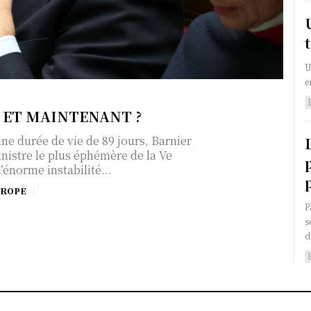
U
e
! ET MAINTENANT ?
ne durée de vie de 89 jours, Barnier
nistre le plus éphémère de la Ve
’énorme instabilité...
UROPE
P
s
d