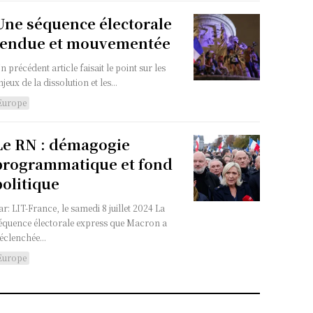
Une séquence électorale
tendue et mouvementée
n précédent article faisait le point sur les
njeux de la dissolution et les...
Europe
Le RN : démagogie
programmatique et fond
politique
ar: LIT-France, le samedi 8 juillet 2024 La
équence électorale express que Macron a
éclenchée...
Europe