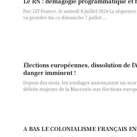
Le RN : démagogie programmatique et f
Par: LIT-France, le samedi 8 juillet 2024 La séquence électorale express que Macron a déclenchée le 9 juin
va prendre fin ce dimanche 7 juillet....
Élections européennes, dissolution de l’A
danger imminent !
Depuis des mois, les sondages annonçaient un scor
défaite majeure de la Macronie aux élections europé
A BAS LE COLONIALISME FRANÇAIS EN