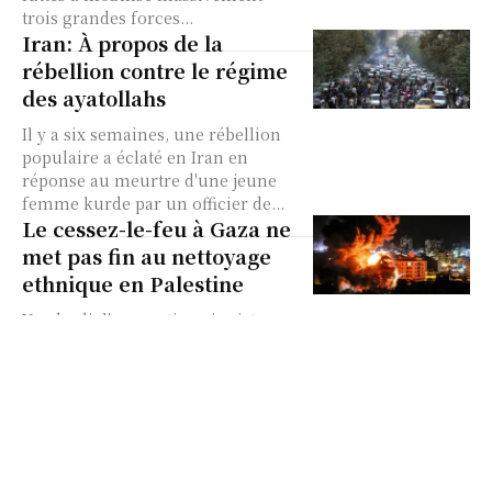
trois grandes forces...
Iran: À propos de la
rébellion contre le régime
des ayatollahs
Il y a six semaines, une rébellion
populaire a éclaté en Iran en
réponse au meurtre d'une jeune
femme kurde par un officier de...
Le cessez-le-feu à Gaza ne
met pas fin au nettoyage
ethnique en Palestine
Vendredi, l'occupation sioniste
criminelle a imposé un nouveau
week-end sanglant de terreur aux
deux millions de Palestiniens qui
vivent sous un siège inhumain
depuis...
L’armée israélienne
exécute une journaliste