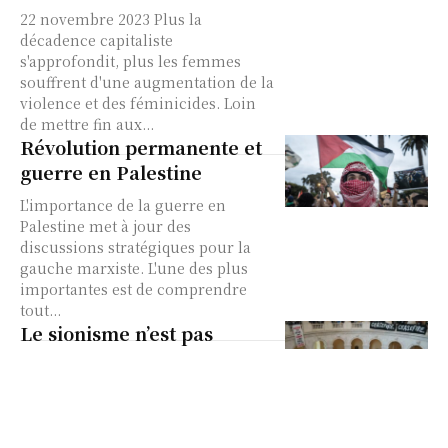
22 novembre 2023 Plus la
décadence capitaliste
s'approfondit, plus les femmes
souffrent d'une augmentation de la
violence et des féminicides. Loin
de mettre fin aux...
Révolution permanente et
guerre en Palestine
L'importance de la guerre en
Palestine met à jour des
discussions stratégiques pour la
gauche marxiste. L'une des plus
importantes est de comprendre
tout...
Le sionisme n’est pas
synonyme de judaïsme.
Pas en notre nom ! C’est le cri des
Juifs orthodoxes qui se sont
mobilisés aux États-Unis et à