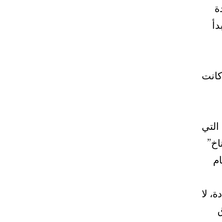
ة
دأ
كانت
التي
اخ”
ام
، لا
ق