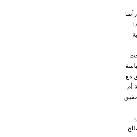
رأسا
ا
ة
حت
ياسة
ق مع
 أم
حقيق
،
الح