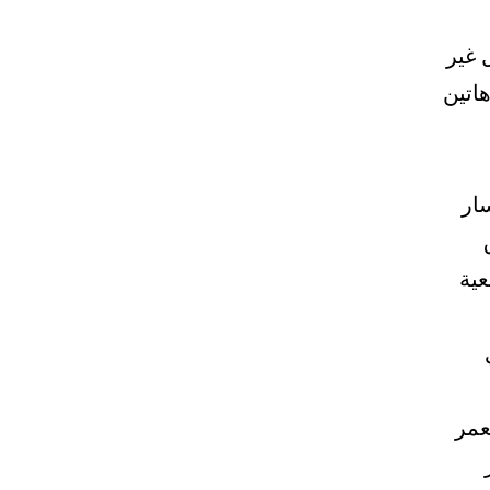
 غير
هاتين
يعا لمسار
عية
عمر