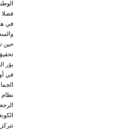
الوطني
فضلا ع
في هذا
والسع
حين ت
تحقيق 
بؤر ا
في أوك
الجما
نظام 
الرجع
الكونغ
تتركز