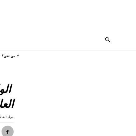
ÇAIS
ENGLISH
PORTUGUÊS
РУССКИЙ
من نحن؟
الول
العا
دول العال