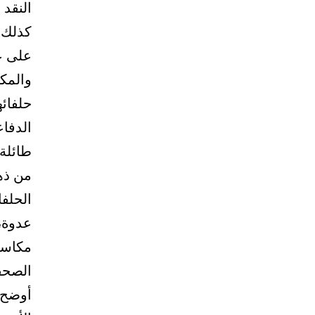
النقد 
كذلك ق
على ع
والمك
حلفائه
الدفا
طائلة
من ذهن
الحلفا
عدوة، 
مكاسب
الصحف
أوضح 