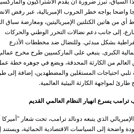
ا السياق، تبرز ضرورة أن يقدم الاشتراكيون والماركسي
ا واضحا يواجه خطر الحروب الإمبريالية، عبر رفض الانص
أي من هاتين الكتلتين الإمبرياليتين، ومعارضة سباق ال
ارع، إلى جانب دعم نضالات التحرر الوطني والحركات
قراطية بشكل مبدئي. وللنضال ضد مخططات الأذرع
مالية الكبرى. ينبغي على الماركسيين طرح مخرج عمالي
العالم من الكارثة المحدقة، ويضع في جوهره خطة عم
 تلبي احتياجات المستغَلين والمضطهدين، إضافة إلى ط
 طارئ لمواجهة الكارثة البيئية العالمية.
 ترامب يسرع انهيار النظام العالمي القديم
الإمبريالي الذي يتبعه دونالد ترامب، تحت شعار “أميركا أو
دة واضحة إلى السياسات الاقتصادية الحمائية، ويستند إ