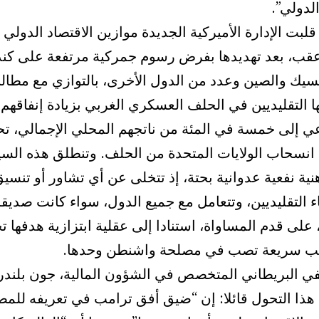
الدولي”.
لبت الإدارة الأميركية الجديدة موازين الاقتصاد الدولي 
قب، بعد تهديدها بفرض رسوم جمركية مرتفعة على كند
سيك والصين وعدد من الدول الأخرى، بالتوازي مع مطالب
ا التقليديين في الحلف العسكري الغربي بزيادة إنفاقهم
عي إلى خمسة في المئة من ناتجهم المحلي الإجمالي، ت
 انسحاب الولايات المتحدة من الحلف. وتنطلق هذه الس
ية نفعية عدوانية بحتة، إذ تتخلى عن أي تشاور أو تنسي
ء التقليديين، وتتعامل مع جميع الدول، سواء كانت صديقة
على قدم المساواة، استنادا إلى عقلية ابتزازية هدفها ت
 سريعة تصب في مصلحة واشنطن وحدها.
ي البريطاني المتخصص في الشؤون المالية، جون بلندر
هذا التحول قائلا: إن “ضيق أفق ترامب في تعريفه للمص