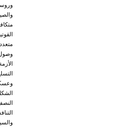
وروسيا
والصين
متكافئ
القوتي
متعددة
الأزمة
التسلح
وعسكر
الشكل 
النصف
التناف
والسي