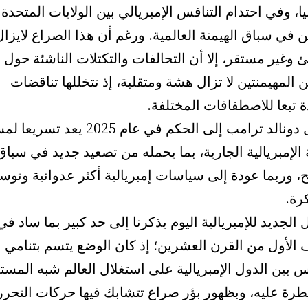
، وفي احتدام التنافس الإمبريالي بين الولايات المتحدة
 في سباق الهيمنة العالمية. ورغم أن هذا الصراع لايزال
 وغير مستقر، إلا أن التحالفات والتكتلات الناشئة حول 
ن المهيمنتين لا تزال هشة ومتقلبة، إذ تتخللها تناقضات
 تبعا للاصطفافات المختلفة.
وصول دونالد ترامب إلى الحكم في عام 2025 يعد تسر
 الإمبريالية الجارية، بما يحمله من تصعيد جديد في سباق
، وربما عودة إلى سياسات إمبريالية أكثر عدوانية وتوس
ة.
الجديد للإمبريالية اليوم يذكرنا إلى حد كبير بما ساد في
 الأول من القرن العشرين؛ إذ كان الوضع يتسم بتنامي
س بين الدول الإمبريالية على استغلال العالم شبه المست
طرة عليه، وبظهور بؤر صراع تتشابك فيها حركات التحرر