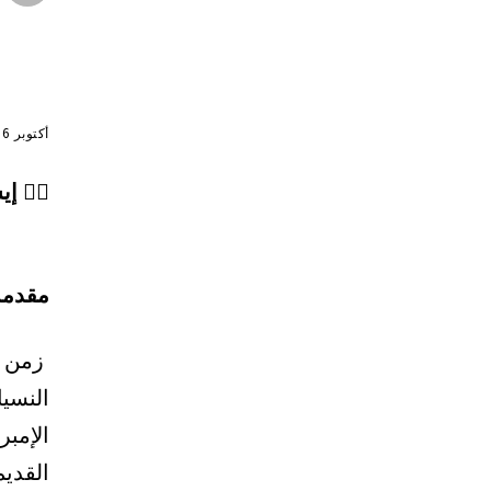
أكتوبر 16, 2025
✍🏾 إي
مقدمة
زمن ا
النسي
الإمبر
القديم