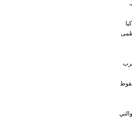
،
يا
عظمى
حرب
سقوط
التي