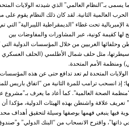
ما يسمى بـ”النظام العالمي” الذي شيدته الولايات المتحد
حرب العالمية الثانية. لقد كان ذلك النظام يقوم على مب
ة الإمبريالية تحت غطاء “الديمقراطية الليبرالية” التي تم
ج لها كقيمة كونية، عبر المشاورات والمفاوضات بين
ن وحلفائها الغربيين من خلال المؤسسات الدولية التي 
يطرتها، مثل حلف شمال الأطلسي (الحلف العسكري
) ومنظمة الأمم المتحدة.
 الولايات المتحدة لم تعد تدافع حتى عن هذه المؤسسات 
ا؛ إذ انسحب ترامب للمرة الثانية من “اتفاق باريس للمن
منظمة الصحة العالمية”. كما أعاد ما يعرف بـ”مشروع ع
2025 تعريف علاقة واشنطن بهذه الهيئات الدولية، مؤكدا أن
ية فيها ينبغي فهمها بوصفها وسيلة لتحقيق أهداف محددة
ي ذاتها”، واقترح الانسحاب من “البنك الدولي” و”صندو