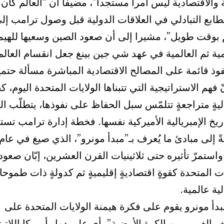
ة والاقتصادية ليس أمرا مستجدا”، مضيفا أن “العالم كان 
طابع التبادلي في العلاقات الدولية قبل وصول ترامب إل
 بوقت طويل”، مشيرا إلى أن صعود الصين وسعيها للهيم
مية ثم العالمية في عهد شي جين بينغ جعل انقسام العالم
وذ قائمة على المصالح الاقتصادية المباشرة مسألة حتمي
ّ فهم الاستراتيجية التي تتبناها الولايات المتحدة اليوم، كق
ليةٍ متراجعةٍ تتلمّس سبل الحفاظ على نفوذها، يتطلّب ال
ريخ الإمبريالية الأميركية نفسها. فخطة إدارة ترامب تستن
 إلى مبادئ ما يُعرف بـ”مبدأ مونرو”، الذي صيغ في عام
182 واستمرّ تأثيره حتى ثلاثينيات القرن العشرين، إبّان صعود
ات المتحدة كقوةٍ اقتصاديةٍ إقليميةٍ ثم كدولةٍ ذات طموح
لية عالمية.
دأ مونرو يقوم على فكرة هيمنة الولايات المتحدة على
 الغربي من الكرة الأرضية”، أي على دول أمريكا اللاتين