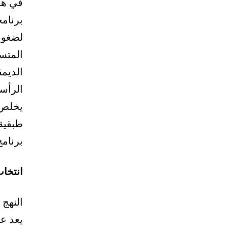
في هذ
برنامج
لضغوط 
المتس
الديم
الرأس
يخلص 
طبقية
برنامج
انتخاب
النهج 
يعد عو