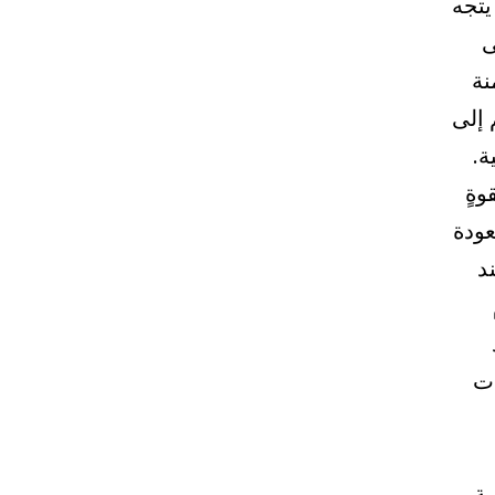
يتجه
ى
نة
 إلى
ة.
وةٍ
عودة
د
ات
ية