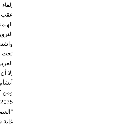
إلغاء 
عقب ال
الهيمن
التروي
واشنط
تحت س
الغربي
إلا أن
أنشأته
ومن “
″
“العضو
غاية ف