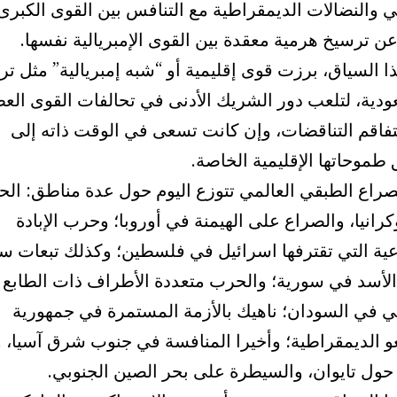
 والنضالات الديمقراطية مع التنافس بين القوى الكبرى
ن ترسيخ هرمية معقدة بين القوى الإمبريالية نفسها.
 السياق، برزت قوى إقليمية أو “شبه إمبريالية” مثل ترك
ودية، لتلعب دور الشريك الأدنى في تحالفات القوى ال
تفاقم التناقضات، وإن كانت تسعى في الوقت ذاته إلى
طموحاتها الإقليمية الخاصة.
لصراع الطبقي العالمي تتوزع اليوم حول عدة مناطق: ال
رانيا، والصراع على الهيمنة في أوروبا؛ وحرب الإبادة
عية التي تقترفها اسرائيل في فلسطين؛ وكذلك تبعات 
الأسد في سورية؛ والحرب متعددة الأطراف ذات الطابع
ي في السودان؛ ناهيك بالأزمة المستمرة في جمهورية
و الديمقراطية؛ وأخيرا المنافسة في جنوب شرق آسيا، و
 حول تايوان، والسيطرة على بحر الصين الجنوبي.