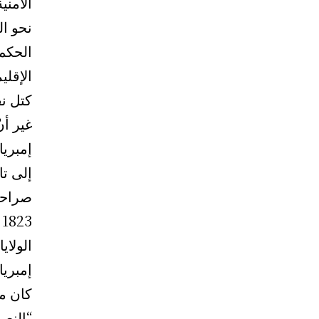
الأمني
نحو ال
الحكم
الإقلي
كتل نف
غير أن
إمبريا
إلى تا
صراحةً
3
الولاي
إمبريا
كان مب
“النصف