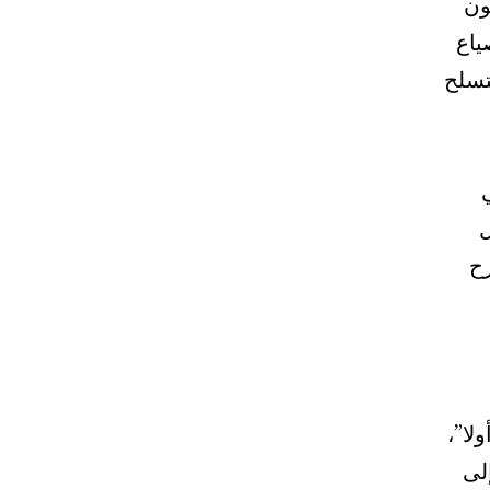
ون
ياع
تسلح
ل
رح
لا”،
لى