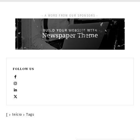
- A WORD FROM OUR SPONSORS -
FOLLOW US
]
Início
Tags