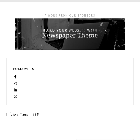
- A WORD FROM OUR SPONSORS -
FOLLOW US
Início
Tags
#8M