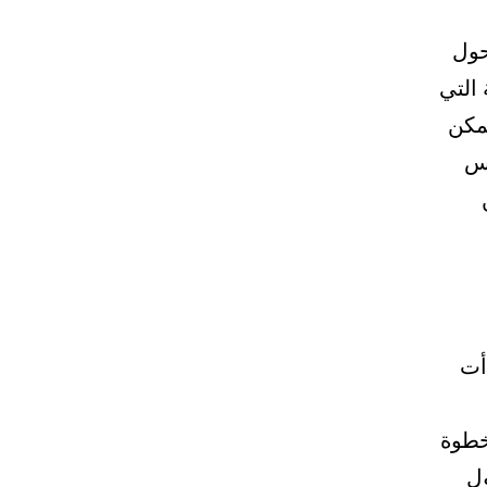
حول
 التي
مكن
أس
أت
خطوة
ول