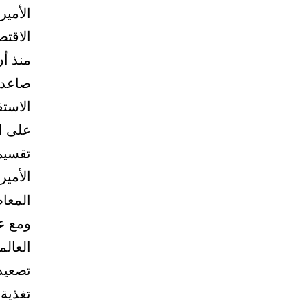
الأمير
الاقتص
صاعدة
الاستق
على ا
تقسيم 
الأمير
المعا
ومع عو
العالم
تصعيد 
تغذية