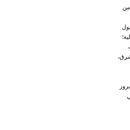
 من
ول
ية؛
لشرق،
بروز
ي