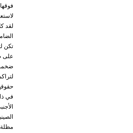
فوقها 
لاستعا
لقد كا
الضامن
تكن لت
على ضب
ضخمة،
لتراك
حقوقها
في ذات
الأجنب
الصيني
مظلة ا