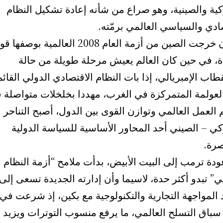
كية والصينية، وهو صراع من شأنه إعادة تشكيل النظام
ادي والسياسي العالمي برمّته.
منذ أن خرجت الصين من أزمة العام 2008 العالمية بوصفها 
، في حين كان العالم يعيش مرحلة طويلة من حالة
طاب الإمبريالي، إذا بات النظام الاقتصادي الدولي القائم
لعولمة المتمركزة في الغرب، مهددا بخلخلات متواصلة 
العمل العالمي وتوازن القوى بين الدول، أصبح التناحر
كي – الصيني أحد المحاور الأساسية للسياسة الدولية
صرة.
دة ترمب إلى البيت الأبيض، بدأت ملامح “أزمة النظام
ي” تبدو أكثر حدة، لاسيما وأن إدارته الجديدة تسعى إلى
المواجهة التجارية والتكنولوجية مع بكين، إذ شرعت في
 سباق التسلح العالمي، ما يرفع منسوب التوترات ويزيد