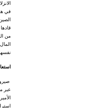
الانزل
في هذا
الصين 
قادها
من ال
المال 
نفسها
استعا
صيرور
عبر مص
الأمير
استرا