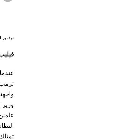
نوفمبر 11, 2025
فيليب 
عندما 
ترمب،
واجهته
وزير 
عامين
النظام
تمتلك 