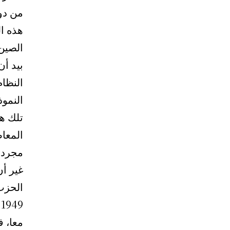
من دو
هذه ال
الصين 
النظام
النموذ
تلك هي
المعاص
مجرد ا
غير أن
الحزب
1949 بيروقراطية ماوية-
معا، 