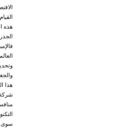
الاقتص
القيام
هذه ا
الجذري
فالإمب
العالم
وتحديد
والجغر
هذا ال
شركة 
منافس
التكنو
سوى إح