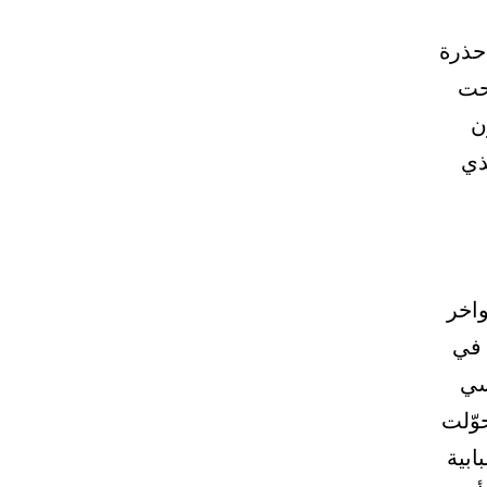
 حذرة
حت
ن
ذي
واخر
 في
و تسي
وّلت
ابية