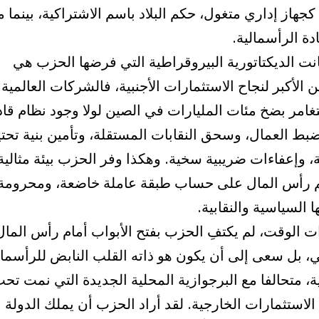
كجهاز إداري متغول، حكم البلاد باسم الاشتراكية، بينما م
دة الرأسمالية.
نت الديكتاتورية البيروقراطية التي فرضها الحزب هي
 الأكبر لنجاح الاستثمارات الأجنبية، فالشركات العالمية 
غامر بضخ مئات المليارات في الصين لولا وجود نظام قاد
ط العمال، وسحق النقابات المستقلة، وتأمين بنية تحتي
 وإعفاءات ضريبية سخية. وهكذا وفر الحزب بيئة مثالية
م رأس المال على حساب طبقة عاملة خاضعة، ومحرومة
 السياسية والنقابية.
 الوقت، لم يكتفِ الحزب بفتح الأبواب أمام رأس المال
ي، بل سعى إلى أن يكون هو ذاته القلب النابض للرأسمال
ة، متحالفا مع البرجوازية المحلية الجديدة التي نمت تح
لاستثمارات الخارجية. لقد أراد الحزب أن يملك الدولة