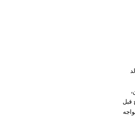
د
،
 قبل
واجه