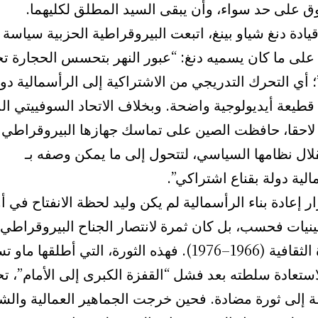
ق على حد سواء، وأن يبقى السيد المطلق لكليهما.
ادة دنغ شياو بينغ، اتبعت البيروقراطية الحزبية سياسة
 على ما كان يسميه دنغ: “عبور النهر بتحسس الحجارة ت
؛ أي التحرك التدريجي من الاشتراكية إلى الرأسمالية دو
قطيعة أيديولوجية واضحة. وبخلاف الاتحاد السوفييتي ال
لاحقا، حافظت الصين على تماسك جهازها البيروقراطي
لال نظامها السياسي، لتتحول إلى ما يمكن وصفه بـ
لية دولة بقناع اشتراكي”.
ار إعادة بناء الرأسمالية لم يكن وليد لحظة الانفتاح في أ
ينيات فحسب، بل كان ثمرة لانتصار الجناح البيروقراطي
الثورة الثقافية (1966–1976). فهذه الثورة، التي أطلقها ما
استعادة سلطته بعد فشل “القفزة الكبرى إلى الأمام”، تح
 إلى ثورة مضادة. فحين خرجت الجماهير العمالية والشب