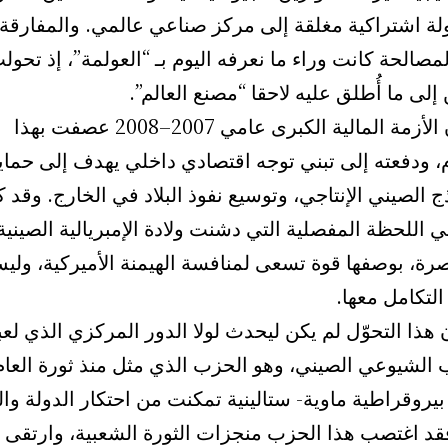
لة اشتراكية مغلقة إلى مركز صناعي عالمي. والمفارقة 
مصالحة كانت وراء ما نعرفه اليوم بـ “العولمة”، إذ تحول
إلى ما أُطلق عليه لاحقا “مصنع العالم”.
بيد أن الأزمة المالية الكبرى عامي 2007–2008 عصفت بهذا
، ودفعته إلى تبني توجه اقتصادي داخلي يهدف إلى حماي
ج الصيني الإنتاجي، وتوسيع نفوذ البلاد في الخارج. وقد 
 اللحظة المفصلية التي دشنت ولادة الإمبريالية الصينية
رة، بوصفها قوة تسعى لمنافسة الهيمنة الأميركية، ولي
لتكامل معها.
 هذا التحوّل لم يكن ليحدث لولا الدور المركزي الذي لعب
 الشيوعي الصيني، وهو الحزب الذي مثل منذ ثورة العام
ستالينية تمكنت من احتكار الدولة وال
فقد اغتصب هذا الحزب منجزات الثورة الشعبية، وارتقى