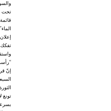
والسو
تحت قي
قائمة
الماء”
إعلان 
تفكك 
واستق
“رأسما
إنّ قر
السبع
تونغ ل
بسرعة