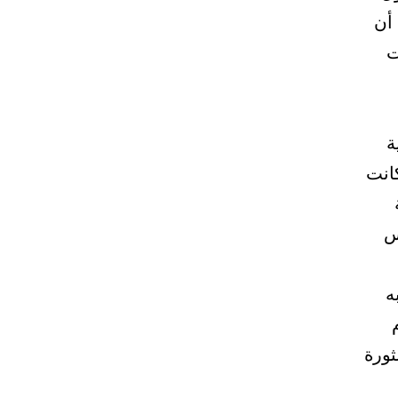
أن
ت
ة
كانت
س
ه
ثورة