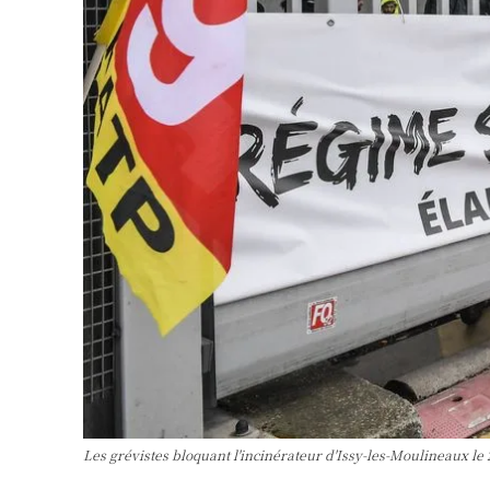
Les grévistes bloquant l'incinérateur d'Issy-les-Moulineaux 