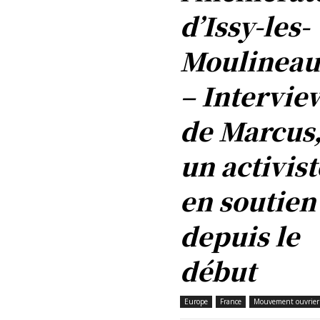
d’Issy-les-
Moulineau
– Intervie
de Marcus
un activist
en soutien
depuis le
début
Europe
France
Mouvement ouvrier