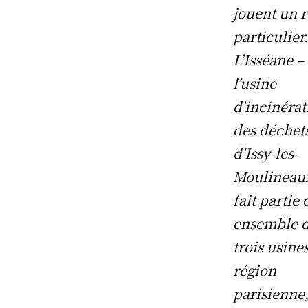
jouent un r
particulier
L’Isséane –
l’usine
d’incinérat
des déchet
d’Issy-les-
Moulineau
fait partie 
ensemble 
trois usine
région
parisienne