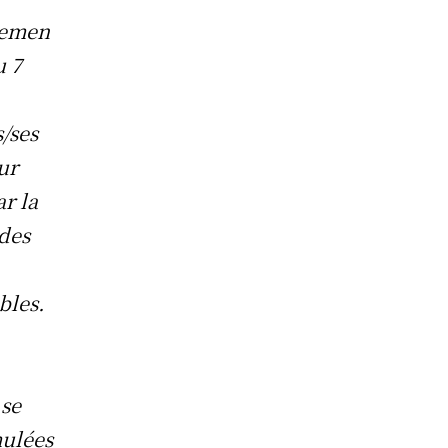
remen
u 7
s/ses
ur
ar la
 des
bles.
se
ulées