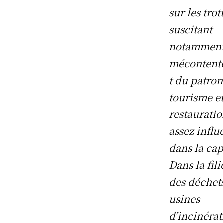
sur les trot
suscitant
notamment
méconten
t du patron
tourisme et
restauratio
assez influ
dans la cap
Dans la fili
des déchets
usines
d’incinérat