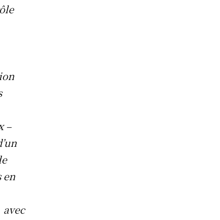
ôle
.
ion
s
x –
d’un
de
s en
, avec