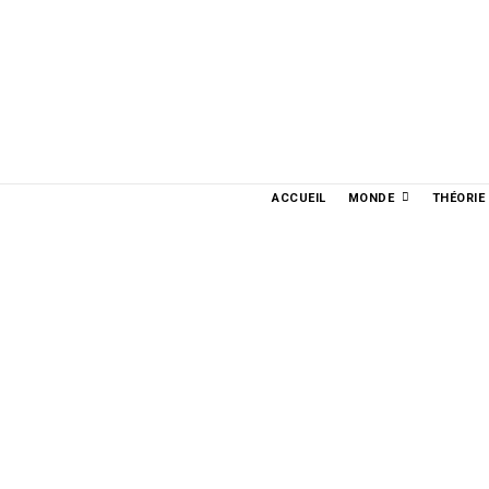
PORTUGUÊS
ENGLISH
ESPAÑOL
ربية
ACCUEIL
MONDE
THÉORIE