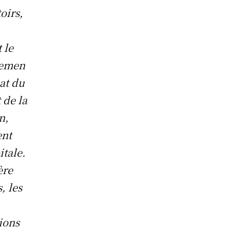
toirs,
 le
temen
at du
 de la
n,
ent
itale.
ère
, les
ions