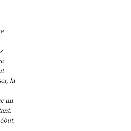
te
s
ue
ut
er, la
ue un
tant.
début,