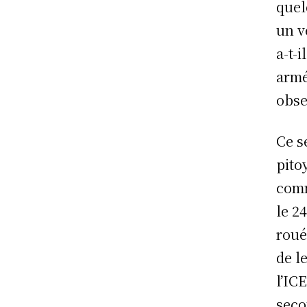
quel
un v
a-t-
armé
obse
Ce s
pito
comm
le 2
roué
de le
l’IC
seco