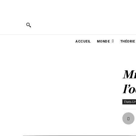
PORTUGUÊS
ENGLISH
ESPAÑOL
ربية
ACCUEIL
MONDE
THÉORIE
Mi
l’
Etats-Un