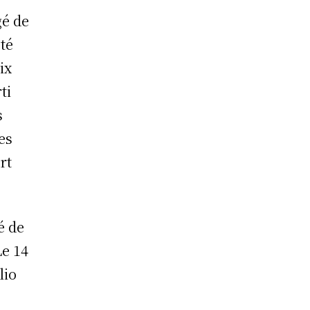
gé de
été
ix
ti
s
es
rt
é de
Le 14
lio