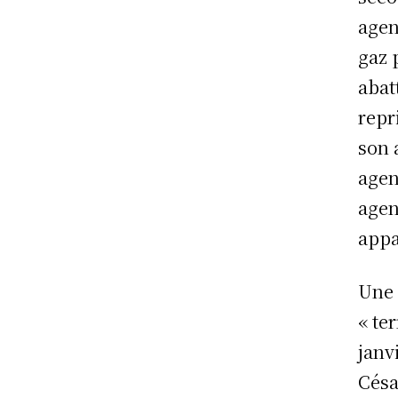
agen
gaz 
abat
repri
son 
agen
agen
appa
Une 
« te
janv
Césa