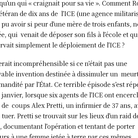
qu’un qui « craignait pour sa vie ». Comment R
étéran de dix ans de l’ICE (une agence militari
il pu avoir si peur d’une mère de trois enfants, 
e, qui venait de déposer son fils à l’école et qu
rvait simplement le déploiement de l’ICE ?
erait incompréhensible si ce n’était pas une
yable invention destinée à dissimuler un meur
andité par l’État. Ce terrible épisode s’est rép
4 janvier, lorsque six agents de l’ICE ont encercl
 de coups Alex Pretti, un infirmier de 37 ans, 
 tuer. Pretti se trouvait sur les lieux d’un raid 
E, documentant l’opération et tentant de porter
urs à une femme jetée à terre par ces mêmes