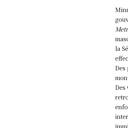
Minn
gouv
Metr
masq
la S
effe
Des 
mont
Des 
retr
enfo
inte
immi