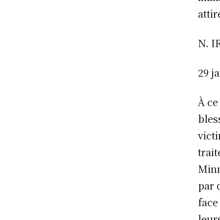
atti
N. 
29 j
À ce
bles
vict
trai
Minn
par 
face
leur