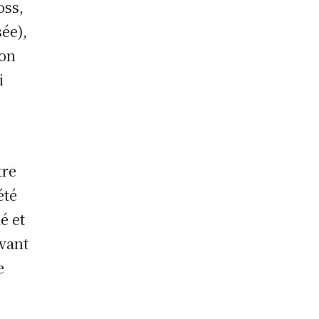
oss,
sée),
non
i
tre
été
é et
avant
de