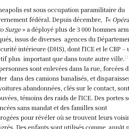
eapolis est sous occupation paramilitaire du
ernement fédéral. Depuis décembre, l’«
Opéra
o Surge
» a déployé plus de 3 000 hommes arm
ués, issus de diverses agences du Départeme
écurité intérieure (DHS), dont l’ICE et le CBP –
[1
ctif plus important que dans toute autre ville.
personnes sont enlevées dans la rue, forcées 
er dans des camions banalisés, et disparaisse
voitures abandonnées, clés sur le contact, son
ouvées, témoins des raids de l’ICE. Des portes 
ncées sans mandat et des familles sont
rrogées pour révéler où se trouvent leurs voisi
grés. Des enfants sont utilisés comme appât 