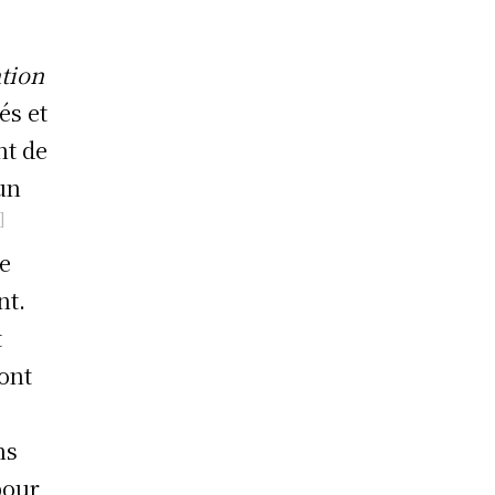
tion
és et
nt de
 un
]
de
nt.
t
sont
ns
pour