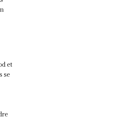
in
od et
s se
dre