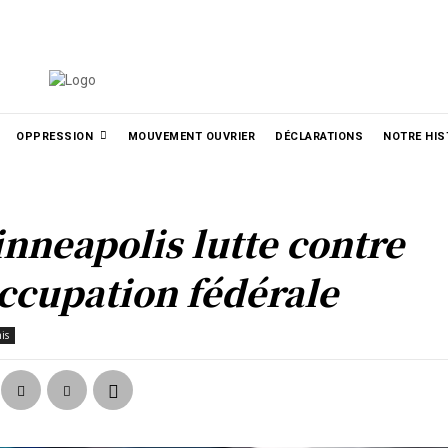
الع
РУССКИЙ
УКРАЇНСЬКА
MORE
OPPRESSION
MOUVEMENT OUVRIER
DÉCLARATIONS
NOTRE HIS
nneapolis lutte contre
occupation fédérale
is