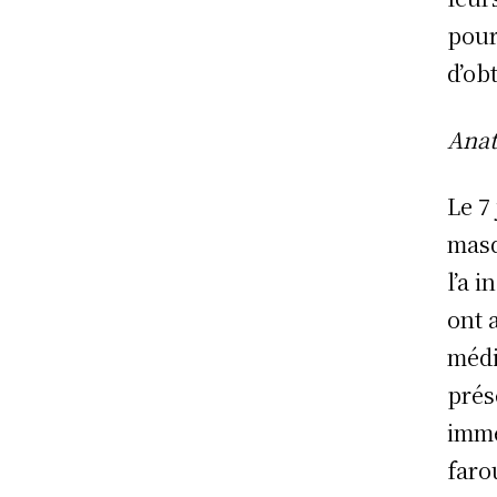
pour
d’ob
Anat
Le 7
masq
l’a i
ont 
médi
prés
immé
faro