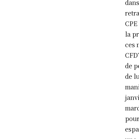
dans
retr
CPE 
la p
ces 
CFDT
de p
de lu
mani
janv
mard
pour
espa