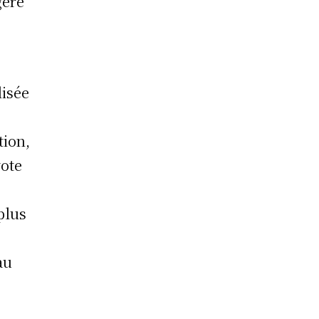
gère
lisée
tion,
vote
plus
au