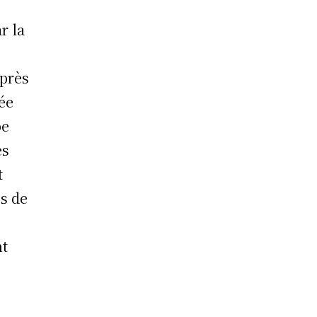
r la
 près
née
pe
es
t
s de
nt