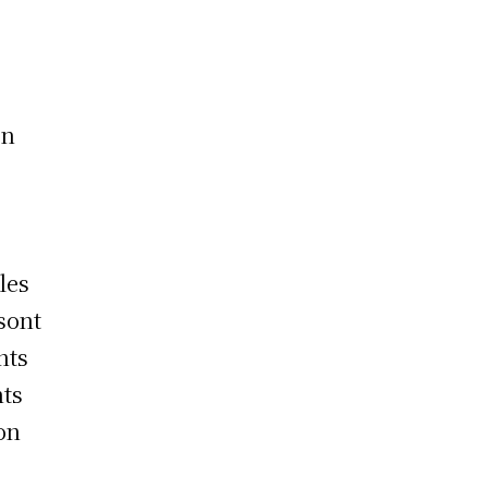
En
les
 sont
nts
nts
ion