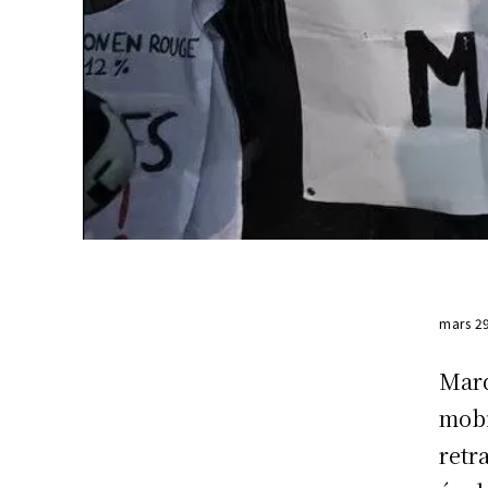
mars 2
Mard
mobi
retr