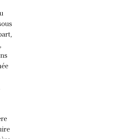
du
sous
part,
,
ons
née
1
ère
uire