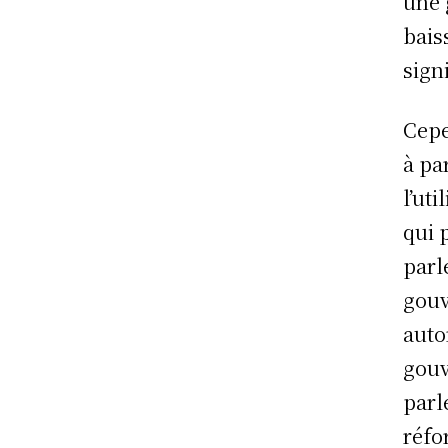
une 
bais
signi
Cepe
à pa
l’uti
qui 
parl
gouv
auto
gouv
parl
réfo