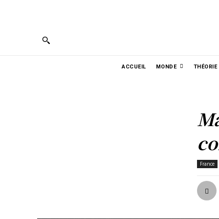
PORTUGUÊS
ENGLISH
ESPAÑOL
ربية
ACCUEIL
MONDE
THÉORIE
Ma
co
France