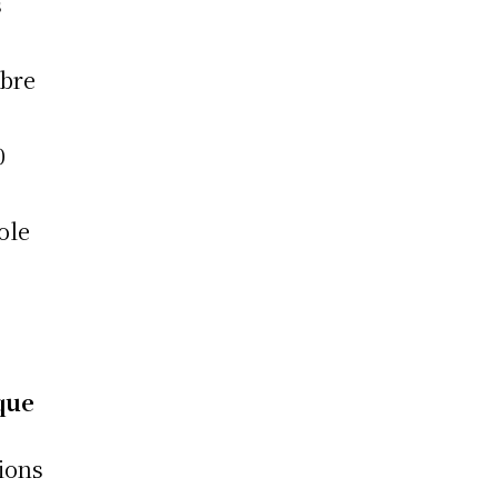
s
mbre
0
ole
que
ions