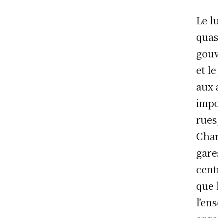
Le l
quas
gouv
et l
aux 
impo
rues
Char
gare
cent
que 
l’en