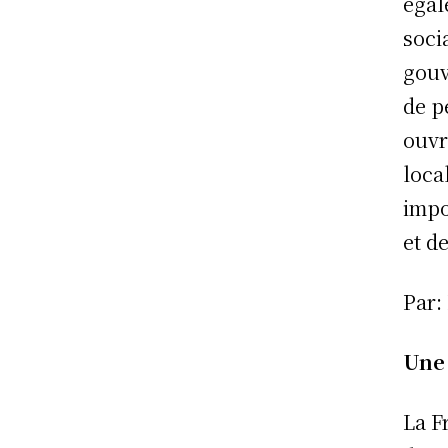
égal
soci
gouv
de p
ouvr
loca
impo
et d
Par:
Une 
La F