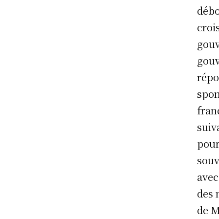
débo
croi
gouv
gouv
répo
spon
fran
suiv
pour
souv
avec
des 
de 