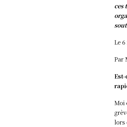
ces 
orga
sout
Le 6
Par 
Est-
rap
Moi 
grèv
lors