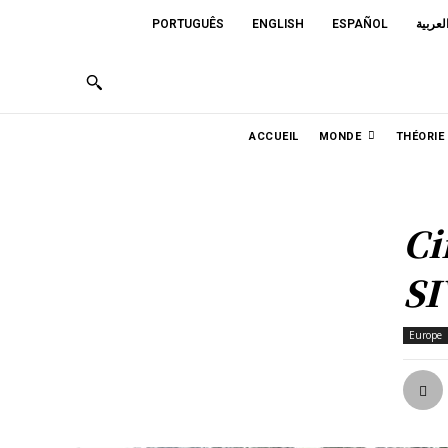
PORTUGUÊS
ENGLISH
ESPAÑOL
لعربية
ACCUEIL
MONDE
THÉORIE
Ci
SI
Europe