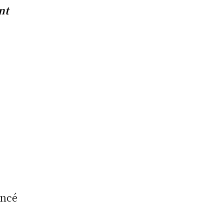
nt
encé