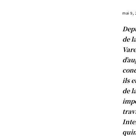
mai 9,
Depu
de l
Vare
d’au
cond
ils 
de l
impo
trav
Inte
quin