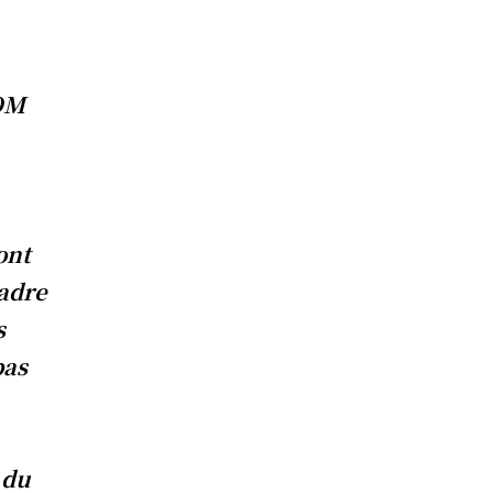
VOM
ont
cadre
s
pas
 du