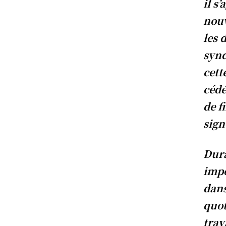
il s
nouv
les 
synd
cett
cédé
de f
sign
Dura
impo
dans
quot
trav