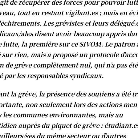
’agit de récupérer des forces pour pouvoir lutt
eau, tout en restant vigilant.es ; mais en év
déchirements. Les grévistes et leurs délégué.
icaux/ales disent avoir beaucoup appris da
e lutte, la première sur ce SIVOM. Le patron 
 sur rien, mais a proposé un protocole d’acc
in de grève complètement nul, qui n’a pas été
é par les responsables syndicaux.
nt la grève, la présence des soutiens a été tr
rtante, non seulement lors des actions men
 les communes environnantes, mais au
idien auprès du piquet de grève : étudiant.e
ailleurs/ses du même secteur ou d’autres