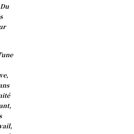
 Du
s
ur
d’une
ve,
sans
nité
ant,
s
vail,