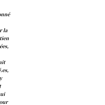
donné
r la
tien
ées,
ait
.es,
uy
t
qui
pour