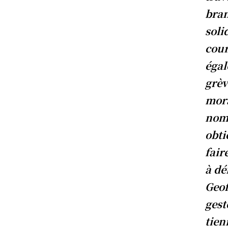
bran
soli
cour
égal
grèv
mora
nomb
obti
fair
à dé
Geof
gest
tien