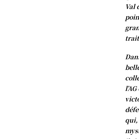
Val 
poin
gran
trai
Dans
bell
coll
l’AG
vict
défe
qui,
myst