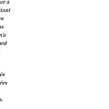
er à
itant
es
ns
n’a
ord
ès
ées
s,