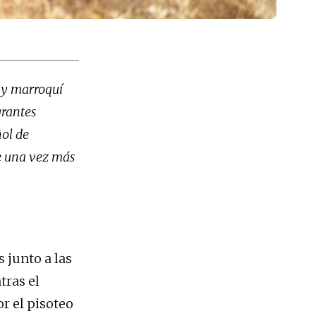
a y marroquí
grantes
ñol de
ue una vez más
s junto a las
tras el
r el pisoteo