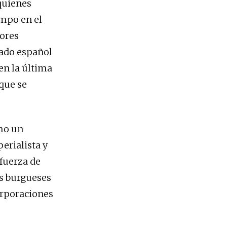
 quienes
ampo en el
dores
tado español
en la última
que se
omo un
erialista y
 fuerza de
es burgueses
orporaciones