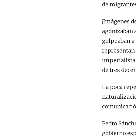
de migrante
¡Imágenes d
agonizaban a
golpeaban a 
representan 
imperialista
de tres dece
La poca repe
naturalizaci
comunicación
Pedro Sánche
gobierno esp