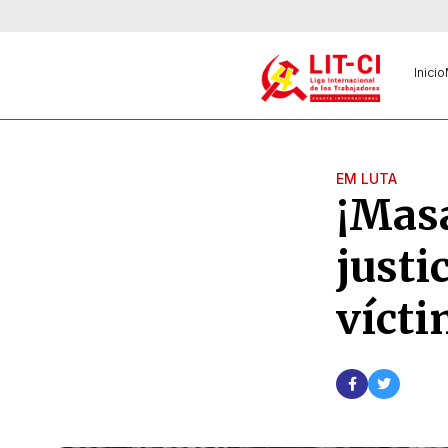
Inicio
EM LUTA
¡Masa
justi
vícti