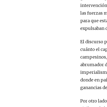
intervención
las fuerzas m
para que est
expulsaban de
El discurso 
cuánto el cap
campesinos, 
abrumador de 
imperialismo
donde en paí
ganancias de
Por otro lad