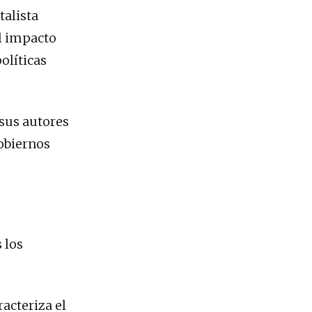
talista
l impacto
olíticas
sus autores
gobiernos
 los
racteriza el