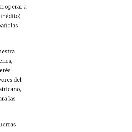
on operar a
 inédito)
pañolas
uestra
venes,
terés
vores del
fricano,
ra las
guerras