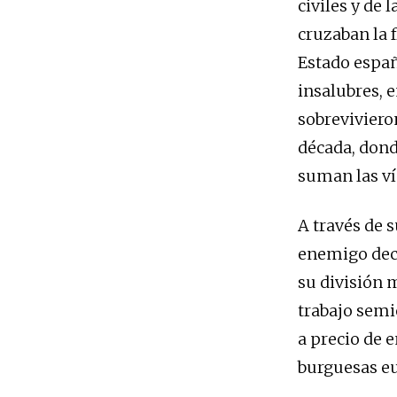
civiles y de
cruzaban la 
Estado españ
insalubres, 
sobreviviero
década, dond
suman las ví
A través de 
enemigo decl
su división m
trabajo semi
a precio de 
burguesas eu