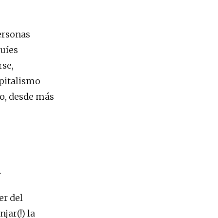
ersonas
quíes
rse,
apitalismo
do, desde más
.
er del
jar(!) la