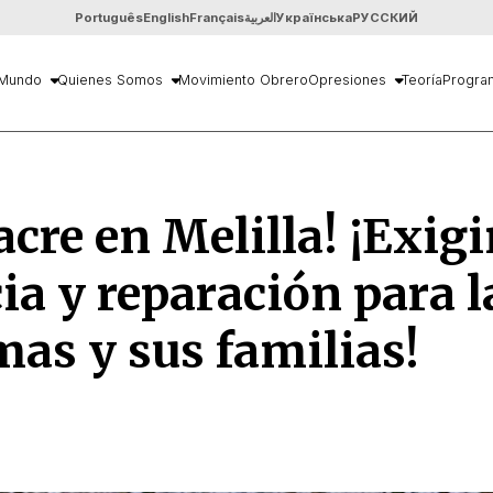
Português
English
Français
العربية
Українська
РУССКИЙ
Mundo
Quienes Somos
Movimiento Obrero
Opresiones
Teoría
Progra
cre en Melilla! ¡Exig
cia y reparación para l
mas y sus familias!