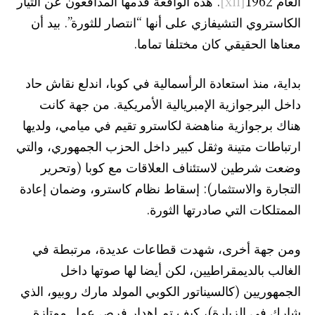
العام 1962
[xii]
. هذه الواقعة قدمها المدافعون عن التيار
الكاستروي التشيفازي على أنها “انتصار للثورة”. بيد أن
معناها الحقيقي كان مختلفا تماما.
بداية، منذ استعادة الرأسمالية في كوبا، اندلع نقاش حاد
داخل البرجوازية الإمبريالية الأمريكية. من جهة كانت
هناك برجوازية مناهضة لكاسترو تقيم في ميامي، ولديها
ارتباطات متينة وثقل كبير داخل الحزب الجمهوري، والتي
وضعت شرطين لاستئناف العلاقات مع كوبا (وتحرير
التجارة والاستثمار): إسقاط نظام كاسترو، وضمان إعادة
الممتلكات التي صادرتها الثورة.
ومن جهة أخرى، شهدت قطاعات عديدة، مرتبطة في
الغالب بالديمقراطيين، لكن أيضا لها صوتها داخل
الجمهوريين (كالسيناتور الكوبي المولد مارك روبيو، الذي
شارك في الزيارة)، كيف تم إهدار فرص عمل ممتازة