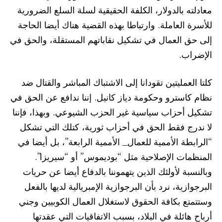
معادلته بالدولار، الكلفة الحقيقية لسلة السلع الضرورية
للأسرة العاملة. وارتباطا بهذه القضية هناك أيضا الحاجة
إلى حق العمال في تشكيل نقاباتهم المستقلة، والحق في
الإضراب.
كلتا العمليتين تقودانا إلى الاشتباك المباشر والقتال ضد
نظام كاسترو وحكومة دياز كانيل. إننا ندافع عن الحق في
تشكيل أحزاب سياسية غير الحزب الشيوعي. وبهذا، فإننا
لا ندرج فقط الحق في أحزاب ثورية، كتلك التي تشكل
“الرابطة الأممية للعمال_ الأممية الرابعة”، بل أيضا في
المنظمات الإصلاحية مثل “بوديموس” أو “سيريزا”.
وبالنسبة لأولئك الذين يتهموننا بالدفاع أيضا عن حريات
البرجوازية، نرد بأن البرجوازية الإمبريالية لديها بالفعل
وستتمتع بكافة الحقوق لاستغلال العمال الكوبيين وجني
أرباح هائلة في البلاد، بسبب الاتفاقيات التي عقدتها