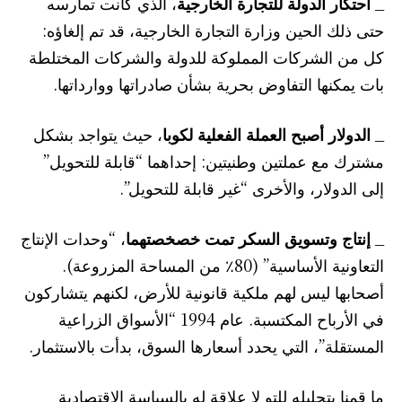
_
احتكار الدولة للتجارة الخارجية
، الذي كانت تمارسه
حتى ذلك الحين وزارة التجارة الخارجية، قد تم إلغاؤه:
كل من الشركات المملوكة للدولة والشركات المختلطة
بات يمكنها التفاوض بحرية بشأن صادراتها ووارداتها.
_
الدولار أصبح العملة الفعلية لكوبا
، حيث يتواجد بشكل
مشترك مع عملتين وطنيتين: إحداهما “قابلة للتحويل”
إلى الدولار، والأخرى “غير قابلة للتحويل”.
_
إنتاج وتسويق السكر تمت خصخصتهما
، “وحدات الإنتاج
التعاونية الأساسية” (80٪ من المساحة المزروعة).
أصحابها ليس لهم ملكية قانونية للأرض، لكنهم يتشاركون
في الأرباح المكتسبة. عام 1994 “الأسواق الزراعية
المستقلة”، التي يحدد أسعارها السوق، بدأت بالاستثمار.
ما قمنا بتحليله للتو لا علاقة له بالسياسة الاقتصادية