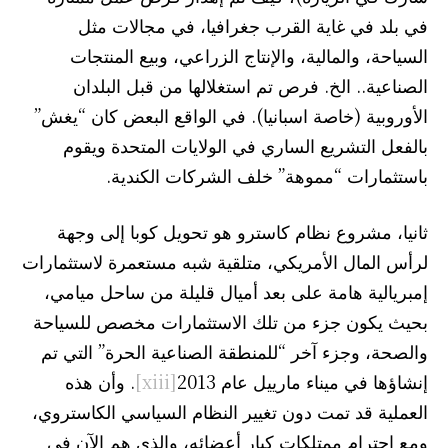
في بلد في غاية القرب جغرافيا، في مجالات مثل
السياحة، والمالية، والإنتاج الزراعي، وبيع المنتجات
الصناعية.. الخ. فرص تم استغلالها من قبل البلدان
الأوروبية (خاصة اسبانيا). في الواقع البعض كان “يغش”
بالفعل التشريع الساري في الولايات المتحدة ويقوم
باستثمارات “مموهة” خلف الشركات الكندية.
ثانيا، مشروع نظام كاسترو هو تحويل كوبا إلى وجهة
لرأس المال الأمريكي، متلقية شبه مستعمرة لاستثمارات
إمبريالية هامة على بعد أميال قليلة من ساحل ميامي،
بحيث يكون جزء من تلك الاستثمارات مخصص للسياحة
والصحة، وجزء آخر “للمنطقة الصناعية الحرة” التي تم
إنشاؤها في ميناء مارييل عام 2013
[xiii]
. وأن هذه
العملية قد تمت دون تغيير النظام السياسي الكاستروي،
ومع احترام ممتلكات كبار أعضائه، والذي هم الآن في