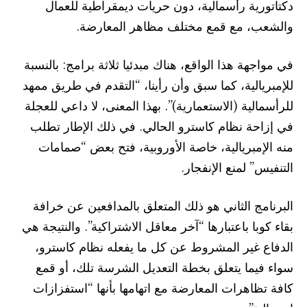
دكتاتورية رأسمالية، دون حريات ديمقراطية للعمال
والشعب، مع قمع مختلف مظاهر المعارضة.
في مواجهة هذا الواقع، هناك مبدئيا ثلاثة برامج: بالنسبة
للإمبريالية، كما سبق وأن رأينا، “التقدم في طريق ممهد
للرأسمالية (الاستعمارية)”. بهذا المعنى، لا داعي للعجلة
في إزاحة نظام كاسترو الحالي. في ذلك الإطار تطلب
منه الإمبريالية، خاصة الأوروبية، فتح بعض “صمامات
التنفيس” لمنع الإنفجار.
البرنامج الثاني هو ذلك المتعلق بالمدافعين عن خرافة
بقاء كوبا باعتبارها “آخر معاقل الاشتراكية”. والنتيجة هي
الدفاع غير المشروط عن كل ما يفعله نظام كاسترو،
سواء فيما يتعلق بخطة التعديل الشرسة تلك، أو قمع
كافة تظاهرات المعارضة مع اتهامها بأنها “استفزازات