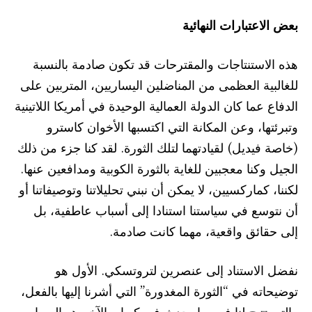
بعض الاعتبارات النهائية
هذه الاستنتاجات والمقترحات قد تكون صادمة بالنسبة
للغالبية العظمى من المناضلين اليساريين، المتربين على
الدفاع عما كان الدولة العمالية الوحيدة في أمريكا اللاتينية
وتبرئتها، وعن المكانة التي اكتسبها الأخوان كاسترو
(خاصة فيديل) لقيادتهما لتلك الثورة. لقد كنا جزء من ذلك
الجيل وكنا معجبين للغاية بالثورة الكوبية ومدافعين عنها.
لكننا، كماركسيين، لا يمكن أن نبني تحليلاتنا وتوصيفاتنا أو
أن نتوسع في سياستنا استنادا إلى أسباب عاطفية، بل
إلى حقائق واقعية، مهما كانت صادمة.
نفضل الاستناد إلى عنصرين لتروتسكي. الأول هو
توضيحاته في “الثورة المغدورة” التي أشرنا إليها بالفعل،
والتي تتيح لنا فهم ما يحدث في كوبا. والآخر هو المعيار