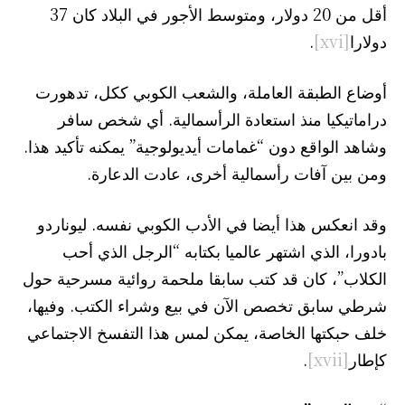
أقل من 20 دولار، ومتوسط الأجور في البلاد كان 37
دولارا
[xvi]
.
أوضاع الطبقة العاملة، والشعب الكوبي ككل، تدهورت
دراماتيكيا منذ استعادة الرأسمالية. أي شخص سافر
وشاهد الواقع دون “غمامات أيديولوجية” يمكنه تأكيد هذا.
ومن بين آفات رأسمالية أخرى، عادت الدعارة.
وقد انعكس هذا أيضا في الأدب الكوبي نفسه. ليوناردو
بادورا، الذي اشتهر عالميا بكتابه “الرجل الذي أحب
الكلاب”، كان قد كتب سابقا ملحمة روائية مسرحية حول
شرطي سابق تخصص الآن في بيع وشراء الكتب. وفيها،
خلف حبكتها الخاصة، يمكن لمس هذا التفسخ الاجتماعي
كإطار
[xvii]
.