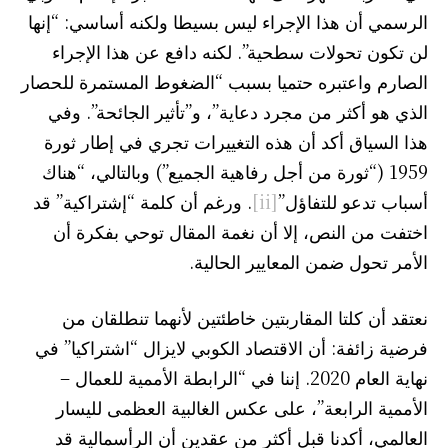
الرسمي أن هذا الإجراء ليس بسيطا ولكنه أساسي: “إنها
لن تكون تحولات سطحية”. لكنه دافع عن هذا الإجراء
الصارم واعتبره حتميا بسبب “الضغوط المستمرة للحصار
الذي هو أكثر من مجرد دعاية”، و”تأثير الجائحة”. وفي
هذا السياق أكد أن هذه التغييرات تجري في إطار ثورة
1959 (“ثورة من أجل رفاهية الجميع”) وبالتالي، “هناك
أسباب تدعو للتفاؤل”
[ii]
. ورغم أن كلمة “إشتراكية” قد
اختفت من النص، إلا أن نغمة المقال توحي بفكرة أن
الأمر تحول ضمن المعايير الحالية.
نعتقد أن كلتا المقاربتين خاطئتين لأنهما تنطلقان من
فرضية زائفة: أن الاقتصاد الكوبي لايزال “اشتراكيا” في
نهاية العام 2020. إننا في “الرابطة الأممية للعمال –
الأممية الرابعة”، على عكس الغالبية العظمى لليسار
العالمي، أكدنا قبل أكثر من عقدين أن الرأسمالية قد