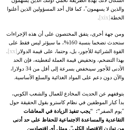
والذين لا يسهمون”، كما قال أحد المسؤولين الذين أعلنوا
الخطة
[xix]
.
ومن جهة أخرى، يتفق المختصون على أن هذه الإجراءات
ستحدث تضخما بنسبة 160%، ما سيؤثر ليس فقط على
القوة الشرائية للأجور، بل، وحتما، على قيمة الدولار
[xx]
.
بهذا التضخم، وتخفيض قيمة العملة لتغطيته، فإن الحد
الأدنى للأجور سينخفض بسرعة إلى أقل من 34 دولارا،
والآن دون دعم على المواد الغذائية والسلع الأساسية.
بتوقفهم عن الحديث المخادع للعمال والشعب الكوبي،
بدأ كبار الموظفين في نظام كاسترو بقول الحقيقة حول
“يوم الصفر
“: “يجب تنفيذ الزيادة في المعاشات
التقاعدية والمساعدة الاجتماعية للحفاظ على حد أدنى
من توازن الاقتصاد الكلي”. ومثل أي اقتصاديين