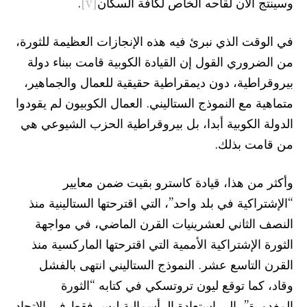
وسينتج الآن لقاحه الخاص لكافة السكان
[v]
.
في الوقت الذي نبرئ فيه هذه الإنجازات العظيمة للثورة،
من الضروري القول إن القيادة الكوبية قامت ببناء دولة
بيروقراطية، دون ديمقراطية حقيقية للعمال والجماهير،
متماهية مع النموذج الستاليني. العمال الكوبيون لم يقودوا
الدولة الكوبية أبدا، بل بيروقراطية الحزب الشيوعي هي
من قامت بذلك.
وأكثر من هذا، قيادة كاسترو بقيت ضمن معايير
“الإشتراكية في بلد واحد”، التي اقترحتها الستالينية منذ
النصف الثاني لعشرينيات القرن الماضي، في مواجهة
الثورة الإشتراكية الأممية التي اقترحتها الماركسية منذ
القرن التاسع عشر. النموذج الستاليني انتهى بالفشل
وقاد، كما توقع ليون تروتسكي في كتابه “الثورة
المغدورة”، إلى استعادة الرأسمالية ليس فقط في الاتحاد