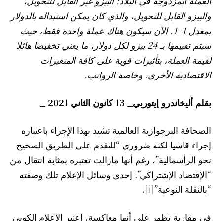
العملة المزدوجة في البلاد: البيزو غير القابل للتحويل،
والبيزو القابل للتحويل، والذي كان يمكن استبداله بالدولار
بمعدل 1=1. الآن سيكون هناك عملة واحدة فقط، حيث
سيتم تقييمها بـ 24 بيزو لكل دولار، ما يعني تخفيضا هائلا
لقيمة العملة، بتأثيرات قوية على كافة المتغيرات
الاقتصادية الأخرى، وخاصة الرواتب.
بقلم أليخاندرو إيتوربي_ 13 كانون الثاني 2021
_
الصحافة البرجوازية العالمية تشيد بهذا الإجراء باعتباره
إجراء قاسيا لكنه ضروري “للتقدم على الطريق الصحيح
نحو الرأسمالية”، رغم أنها مازالت تعتبره بمثابة انتقال من
“الإقتصاد الإشتراكي”. إحدى وسائل الإعلام تلك وصفته
“بالنقلة النوعية”
[i]
.
في مقاربة تظهر على أنها معاكسة، اعتبر الإعلام الكوبي