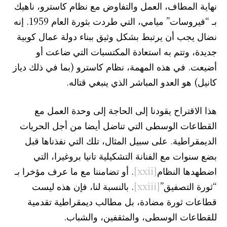
نهاية المطاف، العمل والتفاوض مع نظام كاسترو، ناهيك
بـ “فيروسات” ميامي، التي طردت بثورة العام 1959. إنه
نضال يجب أن يرتبط بشكل وثيق ببناء دولة عمال كوبية
جديدة، وتتم به استعادة المكتسبات التي ضاعت أو
أضيعت. في هذه المهمة، نظام كاسترو (بما في ذلك دياز
كانيل) هو العدو المباشر الذي ينبغي قتاله.
هذا الاقتراح يقودنا إلى الحاجة إلى وحدة العمل مع
القطاعات الوسطى التي تناضل أيضا من أجل الحريات
الديمقراطية. على سبيل المثال، تلك التي نفذناها قبل
بضع سنوات مع الفنانة التشكيلية تانيا بروغيرا، التي
اضطهدها النظام
[xxii]
. أو تضامننا مع ما عرف مؤخرا بـ
“ثورة التصفيق”
[xxiii]
. بالنسبة لنا، فإن هذه ليست
قطاعات ثورة مضادة، بل مطالب ديمقراطية تقدمية
للقطاعات الوسطى، والمثقفين، والشباب.