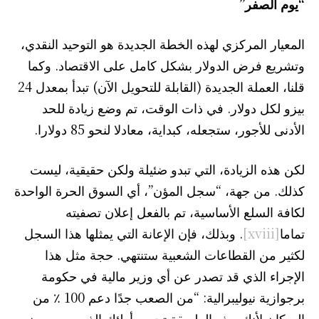
“يوم الصفر”
المعيار المركزي لهذه الخطة الجديدة هو التوحيد النقدي،
وتشريع فرض الدولار بشكل كامل على الاقتصاد. وكما
قلنا، العملة الجديدة (القابلة للتحويل الآن) تبدأ بمعدل 24
بيزو لكل دولار. في ذات الوقت، تم وضع زيادة للحد
الأدنى للأجور، ستجعله، كبداية، معادلا لنحو 85 دولارا.
لكن هذه الزيادة، التي تبدو ضئيلة ولكن حقيقية، ليست
كذلك. من جهة، “سجل المؤن”، أي السوق الحرة الواحدة
لكافة السلع الأساسية، تم بالفعل إعلان تصفيته
تماما
[xviii]
. وبذلك، فإن الإعانة التي يمثلها هذا السجل
لكثير من القطاعات الشعبية ستنتهي. حجة مثل هذا
الإجراء الذي قد تصدر عن أي وزير مالية في حكومة
برجوازية نيوليبرالية: “من الصعب جدًا دعم 100 ٪ من
السكان لأنك بهذه الطريقة تحمي أولئك الذين يسهمون