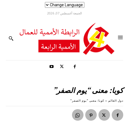
الجمعة أغسطس 07, 2026
كوبا: معنى “يوم الصفر”
دول العالم
كوبا: معنى "يوم الصفر"