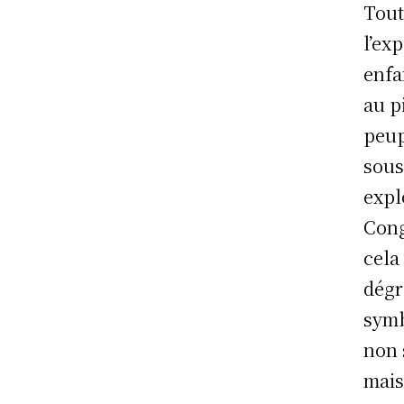
Tout
l’ex
enfa
au p
peup
sous
expl
Cong
cela
dégr
symb
non 
mais