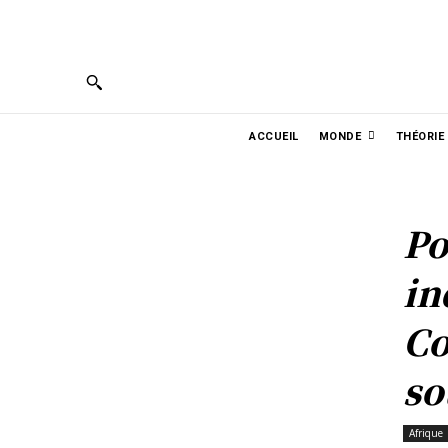
PORTUGUÊS
ENGLISH
ESPAÑOL
ربية
ACCUEIL
MONDE
THÉORIE
Po
in
Co
so
Afrique