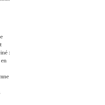
ue
t
iné :
 en
amne
s