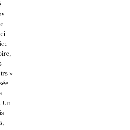
é
ns
le
ci
ice
ire,
s
irs »
sée
a
. Un
is
s,