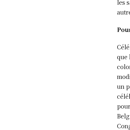
les s
autr
Pou
Célé
que 
colo
modi
un p
célé
pour
Belg
Cong