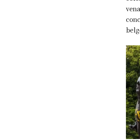
vena
conc
belg