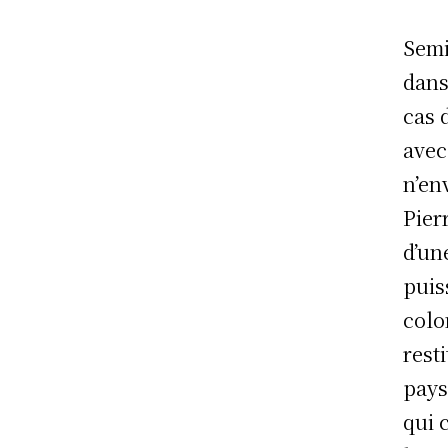
Semi
dans
cas 
avec
n’en
Pier
d’un
puis
colo
rest
pays
qui 