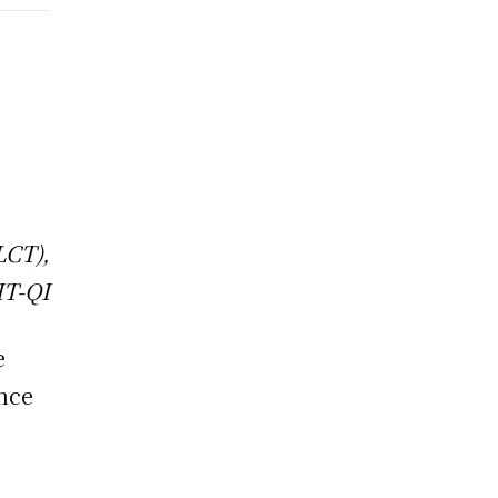
LCT),
IT-QI
e
ance