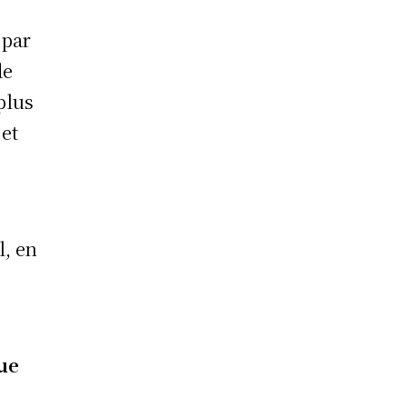
 par
de
plus
 et
l, en
que