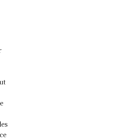
r
ut
te
des
ice