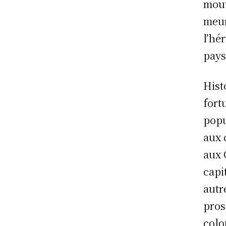
mouv
meur
l’hé
pays
Hist
fort
popu
aux 
aux 
capi
autr
pros
colo