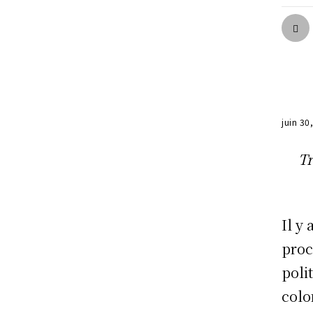
juin 30
Tr
Il y 
pro­
poli
colo