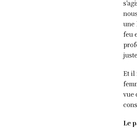
s’agi
nous
une 
feu 
prof
just
Et i
femm
vue 
cons
Le p