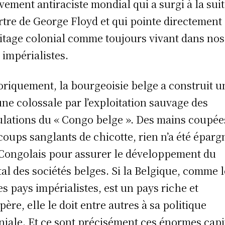
ement antiraciste mondial qui a surgi à la sui
tre de George Floyd et qui pointe directement
ritage colonial comme toujours vivant dans nos
 impérialistes.
oriquement, la bourgeoisie belge a construit u
une colossale par l’exploitation sauvage des
la­tions du « Congo belge ». Des mains coupée
coups sanglants de chicotte, rien n’a été éparg
Congolais pour assurer le développement du
tal des sociétés belges. Si la Belgique, comme 
es pays impérialistes, est un pays riche et
père, elle le doit entre autres à sa politique
niale. Et ce sont précisé­ment ces énormes cap