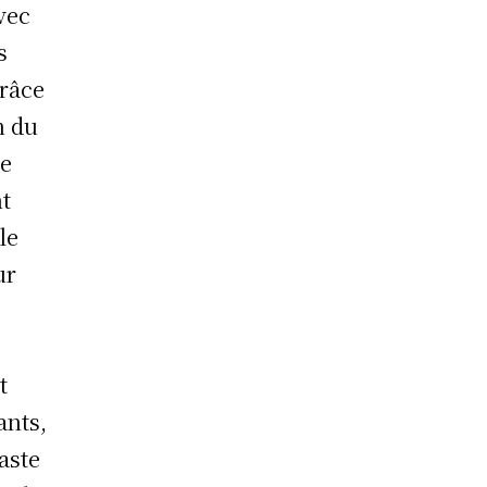
vec
s
grâce
n du
ge
nt
le
ur
t
ants,
aste