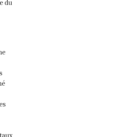
te du
ne
s
né
les
itaux