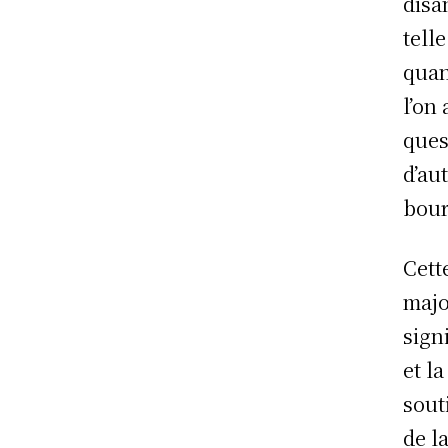
disa
tell
quan
l’on 
ques
d’au
bour
Cett
majo
sign
et l
sout
de l