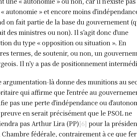
nt une « autonomie » ou non, car il n’existe pas
e « autonomie » et encore moins d’indépendanc
d on fait partie de la base du gouvernement (
ait des ministres ou non). Il s’agit donc d’une
tion du type « opposition ou situation ». En
tres termes, de soutenir, ou non, un gouverne
geois. Il n’y a pas de positionnement intermédi
e argumentation-là donne des munitions au se
ritaire qui affirme que l’entrée au gouverneme
ifie pas une perte d’indépendance ou d’autono
a preuve en serait précisément que le PSOL ne
iendra pas Arthur Lira (PP)
[6]
pour la préside
a Chambre fédérale, contrairement à ce que fer