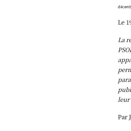
décemb
Le
1
La r
PSOL
appa
perm
para
publ
leur
Par 