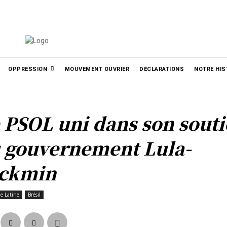
الع
РУССКИЙ
УКРАЇНСЬКА
MORE
OPPRESSION
MOUVEMENT OUVRIER
DÉCLARATIONS
NOTRE HIS
 PSOL uni dans son sout
 gouvernement Lula-
ckmin
e Latine
Brésil