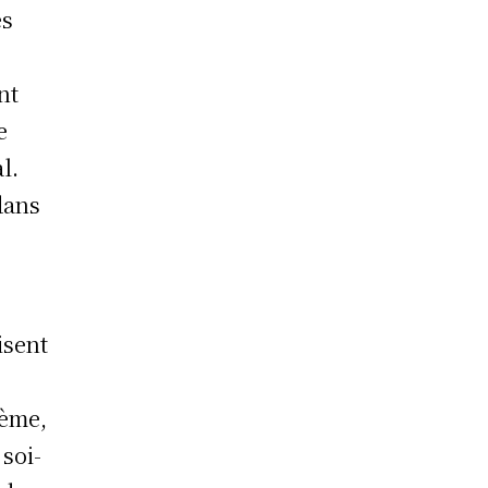
es
nt
e
l.
dans
.
isent
lème,
 soi-