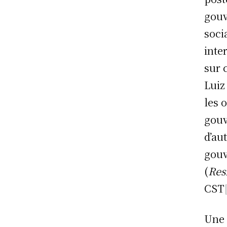
gouv
soci
inte
sur 
Luiz
les 
gouv
d’au
gouv
(
Res
CST
Une 