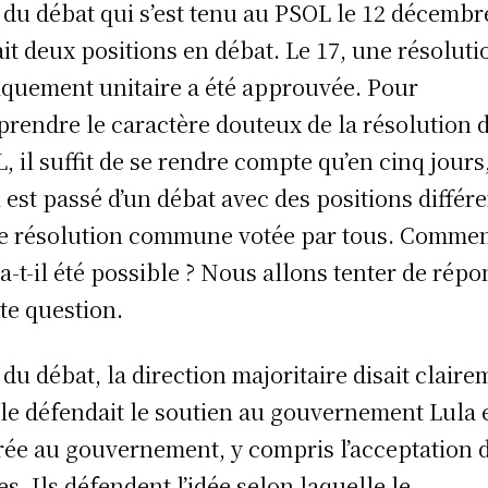
 du débat qui s’est tenu au PSOL le 12 décembre
ait deux positions en débat. Le 17, une résoluti
iquement unitaire a été approuvée. Pour
rendre le caractère douteux de la résolution 
, il suffit de se rendre compte qu’en cinq jours
i est passé d’un débat avec des positions différ
e résolution commune votée par tous. Comme
 a-t-il été possible ? Nous allons tenter de rép
tte question.
 du débat, la direction majoritaire disait clair
lle défendait le soutien au gouvernement Lula 
trée au gouvernement, y compris l’acceptation 
es. Ils défendent l’idée selon laquelle le