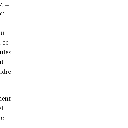
, il
on
du
, ce
entes
nt
ondre
ement
et
de