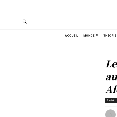
PORTUGUÊS
ENGLISH
ESPAÑOL
ربية
ACCUEIL
MONDE
THÉORIE
Le
au
Al
Amériqu