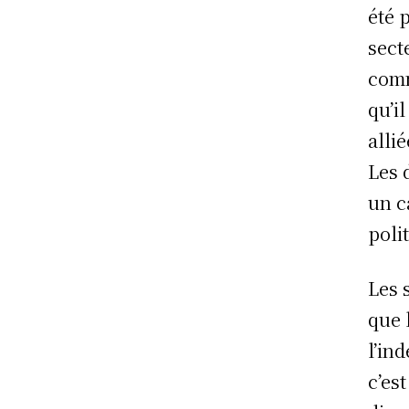
été 
sect
comm
qu’i
alli
Les 
un c
poli
Les 
que 
l’in
c’es