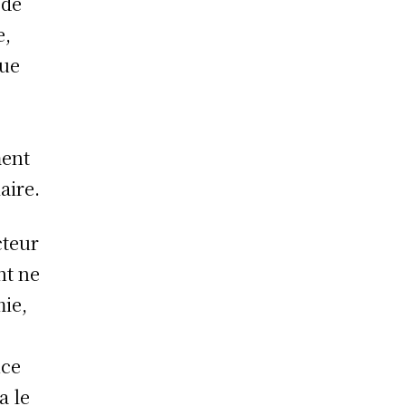
 de
e,
que
ment
aire.
cteur
nt ne
mie,
nce
a le