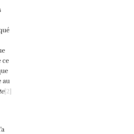
s
iqué
e
ue
e ce
que
e au
te
[2]
’a