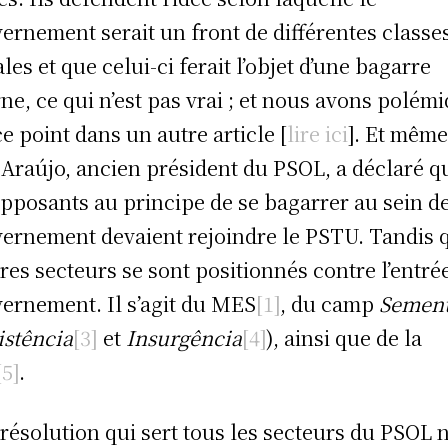
ernement serait un front de différentes classe
ales et que celui-ci ferait l’objet d’une bagarre
rne, ce qui n’est pas vrai ; et nous avons polém
ce point dans un autre article [
lire ici
]. Et mêm
 Araújo, ancien président du PSOL, a déclaré q
opposants au principe de se bagarrer au sein d
ernement devaient rejoindre le PSTU. Tandis 
tres secteurs se sont positionnés contre l’entré
ernement. Il s’agit du MES
[1]
, du camp
Semen
istência
[3]
et
Insurgência
[4]
), ainsi que de la
[5]
.
résolution qui sert tous les secteurs du PSOL n