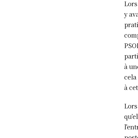
Lors
y av
prat
comp
PSOL
part
à un
cela
à ce
Lors
qu’e
l’en
post