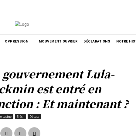
الع
РУССКИЙ
УКРАЇНСЬКА
MORE
OPPRESSION
MOUVEMENT OUVRIER
DÉCLARATIONS
NOTRE HIS
 gouvernement Lula-
ckmin est entré en
nction : Et maintenant ?
e Latine
Brésil
Débats