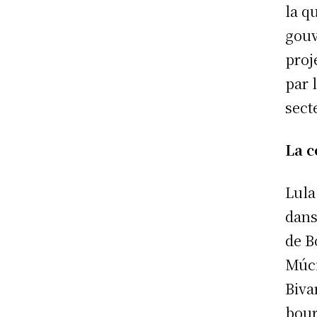
la q
gouv
proj
par 
sect
La 
Lula
dans
de B
Múci
Biva
bour