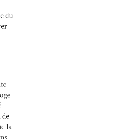
se du
ver
ite
loge
é
l de
ue la
ons