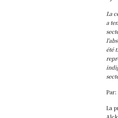
La c
a te
sect
l’ab
été 
repr
indi
sect
Par:
La p
Alck