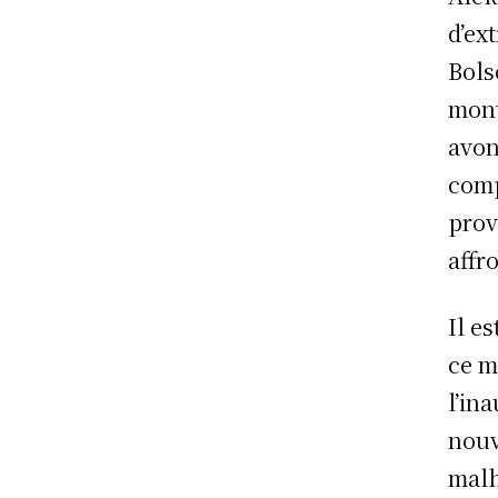
d’ex
Bols
mont
avon
comp
prov
affr
Il e
ce m
l’in
nouv
malh