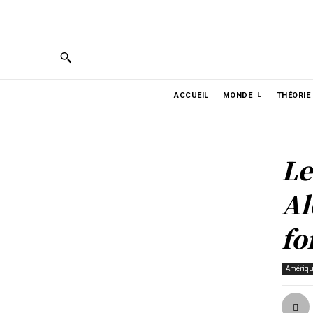
PORTUGUÊS
ENGLISH
ESPAÑOL
ربية
ACCUEIL
MONDE
THÉORIE
Le
Al
fo
Amériqu