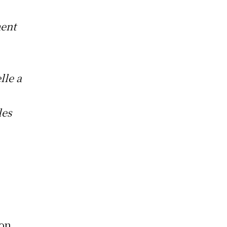
ment
lle a
les
ion