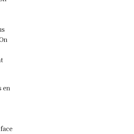
us
 On
nt
s en
 face