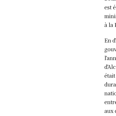
est 
mini
à la 
En d
gouv
l’an
d’Al
était
dura
nati
entr
aux 