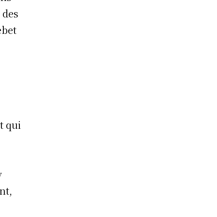
 des
ebet
t qui
y
nt,