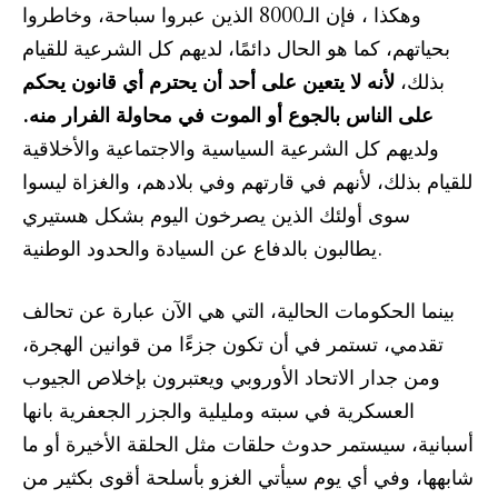
وهكذا ، فإن الـ8000 الذين عبروا سباحة، وخاطروا
بحياتهم، كما هو الحال دائمًا، لديهم كل الشرعية للقيام
بذلك،
لأنه لا يتعين على أحد أن يحترم أي قانون يحكم
على الناس بالجوع أو الموت في محاولة الفرار منه.
ولديهم كل الشرعية السياسية والاجتماعية والأخلاقية
للقيام بذلك، لأنهم في قارتهم وفي بلادهم، والغزاة ليسوا
سوى أولئك الذين يصرخون اليوم بشكل هستيري
يطالبون بالدفاع عن السيادة والحدود الوطنية.
بينما الحكومات الحالية، التي هي الآن عبارة عن تحالف
تقدمي، تستمر في أن تكون جزءًا من قوانين الهجرة،
ومن جدار الاتحاد الأوروبي ويعتبرون بإخلاص الجيوب
العسكرية في سبته ومليلية والجزر الجعفرية بانها
أسبانية، سيستمر حدوث حلقات مثل الحلقة الأخيرة أو ما
شابهها، وفي أي يوم سيأتي الغزو بأسلحة أقوى بكثير من