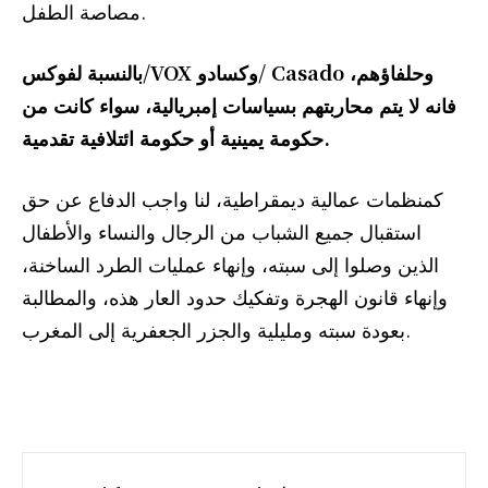
مصاصة الطفل.
بالنسبة لفوكس/
VOX
وكسادو/
Casad
o
وحلفاؤهم،
فانه لا يتم محاربتهم بسياسات إمبريالية، سواء كانت من
حكومة يمينية أو حكومة ائتلافية تقدمية.
كمنظمات عمالية ديمقراطية، لنا واجب الدفاع عن حق
استقبال جميع الشباب من الرجال والنساء والأطفال
الذين وصلوا إلى سبته، وإنهاء عمليات الطرد الساخنة،
وإنهاء قانون الهجرة وتفكيك حدود العار هذه، والمطالبة
بعودة سبته ومليلية والجزر الجعفرية إلى المغرب.