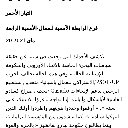
التيار الأحمر
فرع الرابطة الأممية للعمال-الأممية الرابعة
20 ماي 2021
تكشف الأحداث التي وقعت في سبته عن حقيقة
سياسات الهجرة الخاصة بالاتحاد الأوروبي والحكومة
الإسبانية الحالية، وفي هذه الحالة تحالف الحزب
الاشتراكي للعمال باسبانيا- متحدين نستطيع/PSOE-UP.
يحظى صراخ كسادو/ Casado الرجعي بدعم الإيحاءات
الفاشية لأباسكال وأتباعه. إننا نواجه « غزوًا للاستيلاء على
سبته »، « أوقفوا،وحددوا هويتهم واطردوا أولئك الذين
انتهكوا سيادتنا »، كما يناشدون من المؤسسة البرلمانية،
بينما يطالبون حكومة بيدرو سانشيز « بالحزم والقوة