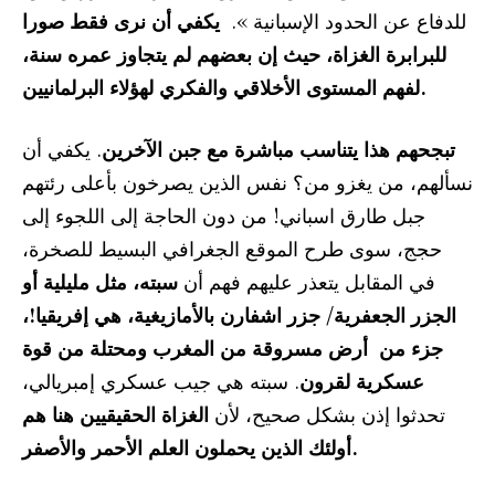
للدفاع عن الحدود الإسبانية ».
يكفي أن نرى فقط صورا
للبرابرة الغزاة، حيث إن بعضهم لم يتجاوز عمره سنة،
لفهم المستوى الأخلاقي والفكري لهؤلاء البرلمانيين.
تبجحهم هذا يتناسب مباشرة مع جبن الآخرين
. يكفي أن
نسألهم، من يغزو من؟ نفس الذين يصرخون بأعلى رئتهم
جبل طارق اسباني! من دون الحاجة إلى اللجوء إلى
حجج، سوى طرح الموقع الجغرافي البسيط للصخرة،
في المقابل يتعذر عليهم فهم أن
سبته، مثل مليلية أو
الجزر الجعفرية/ جزر اشفارن بالأمازيغية، هي إفريقيا!،
جزء من أرض مسروقة من المغرب ومحتلة من قوة
عسكرية لقرون
. سبته هي جيب عسكري إمبريالي،
تحدثوا إذن بشكل صحيح، لأن
الغزاة الحقيقيين هنا هم
أولئك الذين يحملون العلم الأحمر والأصفر.