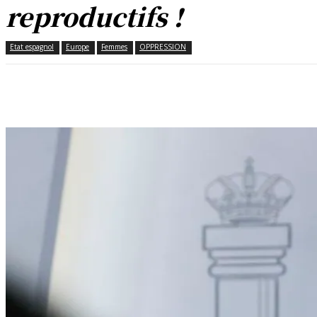
reproductifs !
Etat espagnol
Europe
Femmes
OPPRESSION