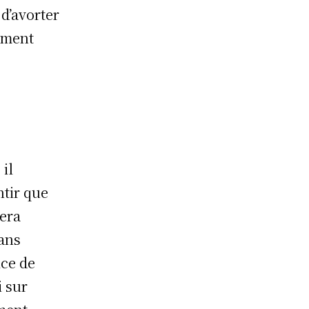
 d’avorter
ement
il
tir que
sera
sans
ice de
i sur