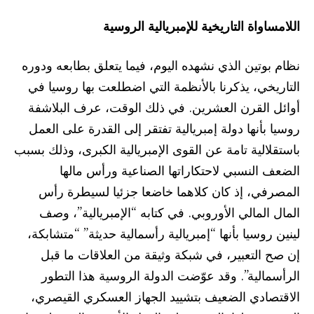
اللامساواة التاريخية للإمبريالية الروسية
نظام بوتين الذي نشهده اليوم، فيما يتعلق بطابعه ودوره
التاريخي، يذكرنا بالأنظمة التي اضطلعت بها روسيا في
أوائل القرن العشرين. في ذلك الوقت، عرف البلاشفة
روسيا بأنها دولة إمبريالية تفتقر إلى القدرة على العمل
باستقلالية تامة عن القوى الإمبريالية الكبرى، وذلك بسبب
الضعف النسبي لاحتكاراتها الصناعية ورأس مالها
المصرفي، إذ كان كلاهما خاضعا جزئيا لسيطرة رأس
المال المالي الأوروبي. في كتابه “الإمبريالية”، وصف
لينين روسيا بأنها “إمبريالية رأسمالية حديثة” “متشابكة،
إن صح التعبير، في شبكة وثيقة من العلاقات ما قبل
الرأسمالية”. وقد عوّضت الدولة الروسية هذا التطور
الاقتصادي الضعيف بتشييد الجهاز العسكري القيصري،