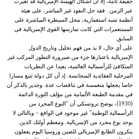
حقيقة ثابتة، إلا أن أشكال الهيمنة الإمبريالية قد تغيرت
عبر الزمن. فقد حل النفوذ غير المباشر، على هيئة
أنظمة شبه استعمارية، محل السيطرة المباشرة على
المستعمرات التي كانت تمارسها القوى الإمبريالية في
السابق.
على أي حال، لا بد من فهم تحليل وتاريخ الدول
الإمبريالية باعتبارها جزء من صيرورة التطور المركب غير
المتكافئ للرأسمالية العالمية، بعيدا عن النظريات
المرحلية العقائدية المتجانسة. إذ أن كل دولة تتبع مسارا
خاصا يجعلها منغمسة في تناقضات عدة. وجدير بالذكر أن
في مقدمة الطبعة الألمانية من مؤلف الثورة الدائمة
(1930)، يوضح تروتسكي أن “النوع المجرد من
الرأسمالية الوطنية” غير موجود في الواقع – وبالتالي لا
يوجد نوع مجرد من الإمبريالية. ومعظم أولئك الذين
ينكرون الطابع الإمبريالي للصين وروسيا اليوم يفعلون