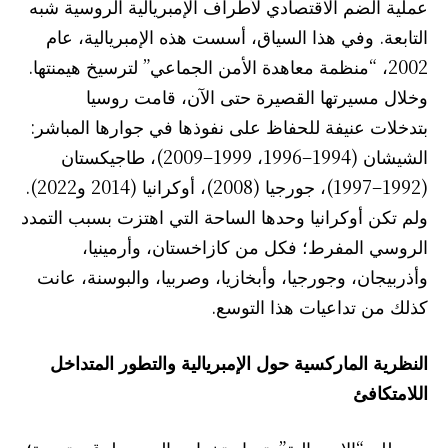
عملية الضم الاقتصادي لأطراف الإمبريالية الروسية شبه
التابعة. وفي هذا السياق، أسست هذه الإمبريالية، عام
2002، “منظمة معاهدة الأمن الجماعي” لترسيخ هيمنتها.
وخلال مسيرتها القصيرة حتى الآن، قامت روسيا
بتدخلات عنيفة للحفاظ على نفوذها في جوارها المباشر:
الشيشان (1994–1996، 1999–2009)، طاجيكستان
(1992–1997)، جورجيا (2008)، أوكرانيا (2014 و2022).
ولم تكن أوكرانيا وحدها الساحة التي اهتزت بسبب التمدد
الروسي المفرط؛ فكل من كازاخستان، وأرمينيا،
وأذربيجان، وجورجيا، وأبخازيا، وصربيا، والبوسنة، عانت
كذلك من تداعيات هذا التوسع.
النظرية الماركسية حول الإمبريالية والتطور المتداخل
اللامتكافئ
مصطلح “الإمبريالية” يتم استخدامه اليوم بطرق متعددة؛