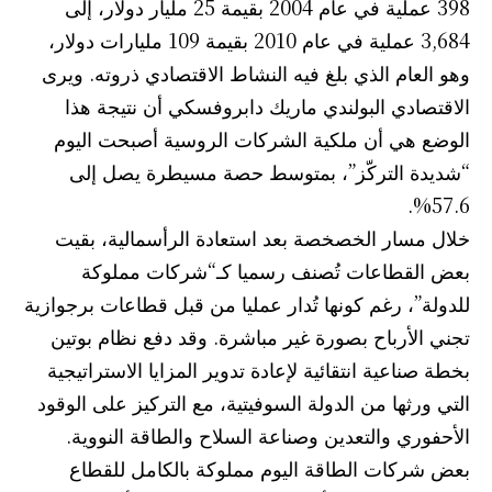
398 عملية في عام 2004 بقيمة 25 مليار دولار، إلى
3,684 عملية في عام 2010 بقيمة 109 مليارات دولار،
وهو العام الذي بلغ فيه النشاط الاقتصادي ذروته. ويرى
الاقتصادي البولندي ماريك دابروفسكي أن نتيجة هذا
الوضع هي أن ملكية الشركات الروسية أصبحت اليوم
“شديدة التركّز”، بمتوسط حصة مسيطرة يصل إلى
57.6%.
خلال مسار الخصخصة بعد استعادة الرأسمالية، بقيت
بعض القطاعات تُصنف رسميا كـ“شركات مملوكة
للدولة”، رغم كونها تُدار عمليا من قبل قطاعات برجوازية
تجني الأرباح بصورة غير مباشرة. وقد دفع نظام بوتين
بخطة صناعية انتقائية لإعادة تدوير المزايا الاستراتيجية
التي ورثها من الدولة السوفيتية، مع التركيز على الوقود
الأحفوري والتعدين وصناعة السلاح والطاقة النووية.
بعض شركات الطاقة اليوم مملوكة بالكامل للقطاع