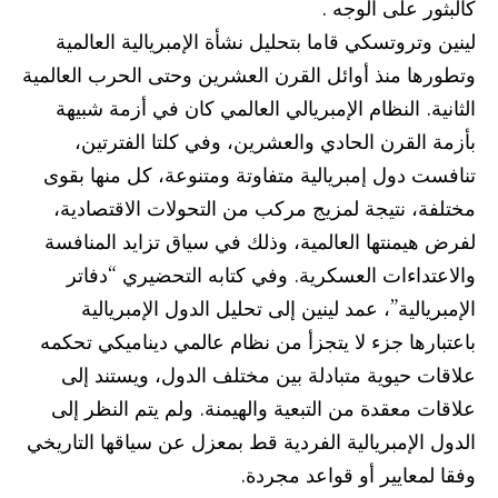
كالبثور على الوجه .
لينين وتروتسكي قاما بتحليل نشأة الإمبريالية العالمية
وتطورها منذ أوائل القرن العشرين وحتى الحرب العالمية
الثانية. النظام الإمبريالي العالمي كان في أزمة شبيهة
بأزمة القرن الحادي والعشرين، وفي كلتا الفترتين،
تنافست دول إمبريالية متفاوتة ومتنوعة، كل منها بقوى
مختلفة، نتيجة لمزيج مركب من التحولات الاقتصادية،
لفرض هيمنتها العالمية، وذلك في سياق تزايد المنافسة
والاعتداءات العسكرية. وفي كتابه التحضيري “دفاتر
الإمبريالية”، عمد لينين إلى تحليل الدول الإمبريالية
باعتبارها جزء لا يتجزأ من نظام عالمي ديناميكي تحكمه
علاقات حيوية متبادلة بين مختلف الدول، ويستند إلى
علاقات معقدة من التبعية والهيمنة. ولم يتم النظر إلى
الدول الإمبريالية الفردية قط بمعزل عن سياقها التاريخي
وفقا لمعايير أو قواعد مجردة.