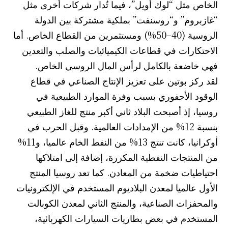
الخاص مثل “لوك أويل”، فيما تُدار شركات أخرى مثل
“غازبروم” و“روسنفت” بملكية مشتركة بين الدولة
الروسية (40–50%) ومستثمرين من القطاع الخاص. أما
الاحتكارات في قطاعات الكيميائيات والصلب والتعدين
فهي خاضعة بالكامل لرأس المال الروسي الخاص.
لقد ركز بوتين على تعزيز الإنتاج الصناعي في قطاع
الوقود الأحفوري بسبب وفرة الموارد الطبيعية في
روسيا، إذ أصبحت البلاد ثاني أكبر منتج للغاز الطبيعي
بنسبة 12% من الإمدادات العالمية. وقبل الحرب في
أوكرانيا، كانت تنتج 13% من النفط الخام عالميا، و11%
من المنتجات النفطية المكررة، إضافة إلى امتلاكها
احتياطيات ضخمة من المعادن. كما تعد روسيا المنتج
الأول عالميا لمعدن البلاديوم المستخدم في الإلكترونيات
والمحفزات الصناعية، والمنتج الثاني لمعدن الكوبالت
المستخدم في بعض بطاريات السيارات الكهربائية،