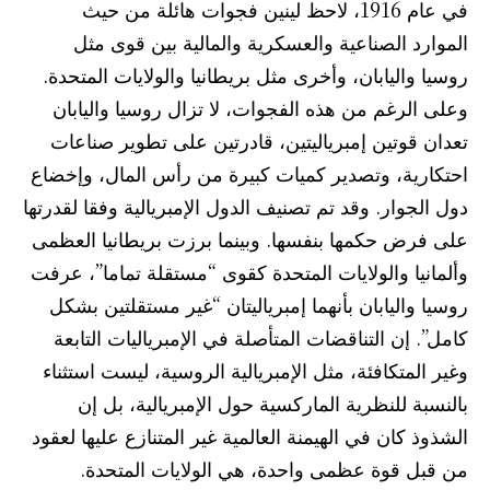
في عام 1916، لاحظ لينين فجوات هائلة من حيث
الموارد الصناعية والعسكرية والمالية بين قوى مثل
روسيا واليابان، وأخرى مثل بريطانيا والولايات المتحدة.
وعلى الرغم من هذه الفجوات، لا تزال روسيا واليابان
تعدان قوتين إمبرياليتين، قادرتين على تطوير صناعات
احتكارية، وتصدير كميات كبيرة من رأس المال، وإخضاع
دول الجوار. وقد تم تصنيف الدول الإمبريالية وفقا لقدرتها
على فرض حكمها بنفسها. وبينما برزت بريطانيا العظمى
وألمانيا والولايات المتحدة كقوى “مستقلة تماما”، عرفت
روسيا واليابان بأنهما إمبرياليتان “غير مستقلتين بشكل
كامل”. إن التناقضات المتأصلة في الإمبرياليات التابعة
وغير المتكافئة، مثل الإمبريالية الروسية، ليست استثناء
بالنسبة للنظرية الماركسية حول الإمبريالية، بل إن
الشذوذ كان في الهيمنة العالمية غير المتنازع عليها لعقود
من قبل قوة عظمى واحدة، هي الولايات المتحدة.