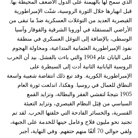
الذي سمح لها بالهيمنة على الدول الأضعف المحيطة بها.
قبل انهيارها خلال الثورة الروسية، شنّت الإمبراطورية
القيصرية العديد من التوغلات العسكرية ضدّ ما تبقى من
الأراضي المستقلة في أوروبا الشرقية والقوقاز وآسيا
الوسطى، بالإضافة إلى التوغل العسكري في منطقة
نفوذ الإمبراطورية العثمانية المتداعية، ومحاولة الهجوم
على اليابان عام 1904 والتي باءت بالفشل. بيد أن الحرب
الروسية اليابانية الثانية أدت إلى السيطرة على
الإمبراطورية الكورية. وقد تبع ذلك انتفاضة شعبية واسعة
النطاق للعمال في روسيا. وهكذا، اندلعت ثورة العام
1905 نتيجةً لتفشي الفقر والبطالة، وتزايد القمع
السياسي من قِبَل النظام القيصري، وتزايد التعبئة
القسرية، والخسائر الفادحة التي خلفتها الحرب. لقد تم
تجنيد نحو مليون فلاح وعامل حينها للخدمة على الجبهة،
ولقي حوالي 70 ألفًا منهم حتفهم. وفي النهاية، أجبر