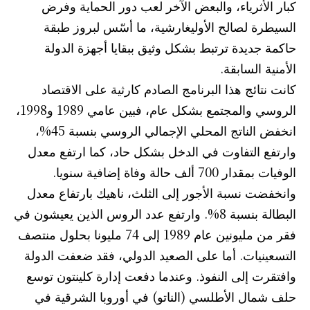
كبار الأثرياء، والبعض الآخر لعب دور الحماية وفرض
السيطرة لصالح الأوليغارشية، ما أسّس لبروز طبقة
حاكمة جديدة ترتبط بشكل وثيق ببقايا أجهزة الدولة
الأمنية السابقة.
كانت نتائج هذا البرنامج الصادم كارثية على الاقتصاد
الروسي والمجتمع بشكل عام، فبين عامي 1989 و1998،
انخفض الناتج المحلي الإجمالي الروسي بنسبة 45%،
وارتفع التفاوت في الدخل بشكل حاد، كما ارتفع معدل
الوفيات بمقدار 700 ألف حالة وفاة إضافية سنويا.
وانخفضت نسبة الأجور إلى الثلث، ناهيك بارتفاع معدل
البطالة بنسبة 8%. وارتفع عدد الروس الذين يعيشون في
فقر من مليونين عام 1989 إلى 74 مليونا بحلول منتصف
التسعينيات. أما على الصعيد الدولي، فقد ضعفت الدولة
وافتقرت إلى النفوذ. وعندما دفعت إدارة كلينتون توسع
حلف شمال الأطلسي (الناتو) في أوروبا الشرقية في