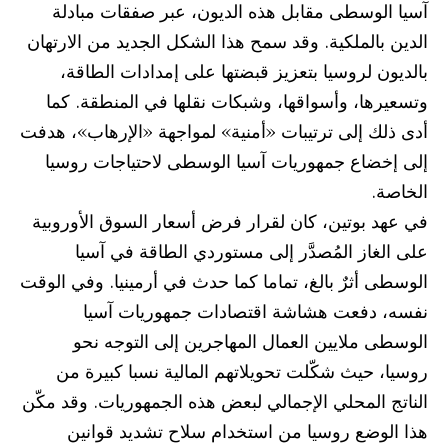
آسيا الوسطى مقابل هذه الديون، عبر صفقات مبادلة
الدين بالملكية. وقد سمح هذا الشكل الجديد من الارتهان
بالديون لروسيا بتعزيز قبضتها على إمدادات الطاقة،
وتسعيرها، وأسواقها، وشبكات نقلها في المنطقة. كما
أدى ذلك إلى ترتيبات «أمنية» لمواجهة «الإرهاب»، هدفت
إلى إخضاع جمهوريات آسيا الوسطى لاحتياجات روسيا
الخاصة.
في عهد بوتين، كان لقرار فرض أسعار السوق الأوروبية
على الغاز المُصدَّر إلى مستوردي الطاقة في آسيا
الوسطى أثرٌ بالغ، تماما كما حدث في أرمينيا. وفي الوقت
نفسه، دفعت هشاشة اقتصادات جمهوريات آسيا
الوسطى ملايين العمال المهاجرين إلى التوجه نحو
روسيا، حيث شكّلت تحويلاتهم المالية نسبا كبيرة من
الناتج المحلي الإجمالي لبعض هذه الجمهوريات. وقد مكّن
هذا الوضع روسيا من استخدام سلاح تشديد قوانين