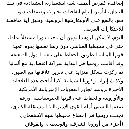
إضافية، كفرض أنظمة شبه استعمارية استبدادية في تلك
البلدان، لتأمين إبرام اتفاقيات تجارية، وصفقات ديون
تعود بالنفع على الأوليغارشية الروسية، وتعيق أية منافسة
للاحتكارات الغربية.
اليوم، لا يمكن لروسيا بوتين أن تلعب دورا مستقلاً تماما،
حتى في محيطها المباشر، دون ربط نفسها بقوة، تمهد
قوتها المالية الطريق للحفاظ على تبعية الدول الضعيفة.
وقد أقامت روسيا في البداية شراكة اقتصادية مع ألمانيا،
ثم ركزت بشكل متزايد على تعزيز علاقاتها مع الصين،
وكذلك إيران وكوريا الشمالية. كما أتاحت هذه العلاقات
الأخيرة لروسيا تجاوز العقوبات الإمبريالية الأمريكية
والأوروبية والحفاظ على قوتها الجيوسياسية. ورغم
ضعفها النسبي أمام القوى الإمبريالية المستقلة الكبرى،
نجحت روسيا في إخضاع محيطها شبه الاستعماري
(أجزاء من أوروبا الشرقية والوسطى، والقوقاز،