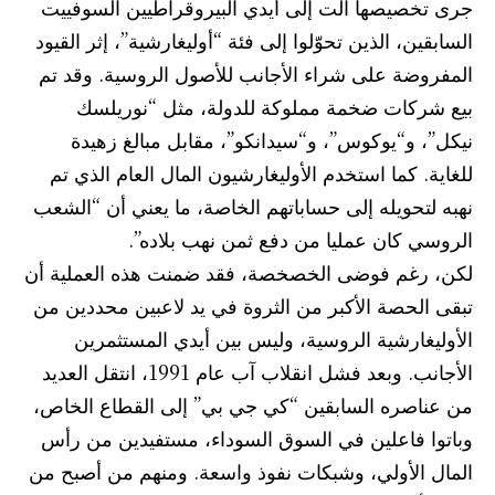
جرى تخصيصها آلت إلى أيدي البيروقراطيين السوفييت
السابقين، الذين تحوّلوا إلى فئة “أوليغارشية”، إثر القيود
المفروضة على شراء الأجانب للأصول الروسية. وقد تم
بيع شركات ضخمة مملوكة للدولة، مثل “نوريلسك
نيكل”، و“يوكوس”، و“سيدانكو”، مقابل مبالغ زهيدة
للغاية. كما استخدم الأوليغارشيون المال العام الذي تم
نهبه لتحويله إلى حساباتهم الخاصة، ما يعني أن “الشعب
الروسي كان عمليا من دفع ثمن نهب بلاده”.
لكن، رغم فوضى الخصخصة، فقد ضمنت هذه العملية أن
تبقى الحصة الأكبر من الثروة في يد لاعبين محددين من
الأوليغارشية الروسية، وليس بين أيدي المستثمرين
الأجانب. وبعد فشل انقلاب آب عام 1991، انتقل العديد
من عناصره السابقين “كي جي بي” إلى القطاع الخاص،
وباتوا فاعلين في السوق السوداء، مستفيدين من رأس
المال الأولي، وشبكات نفوذ واسعة. ومنهم من أصبح من