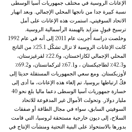
الإعانات الروسية في مختلف جمهوريات آسيا الوسطى
نسبة كبيرة جدا من ناتجها المحلي الإجمالي. وبعد انهيار
الاتحاد السوفيتي، استمرت هذه الإعانات على أمل
ترسيخ قبولٍ متزايد بالهيمنة الرأسمالية الروسية.
وخلصت دراسة أُجريت عام 2011 إلى أنه في عام 1992
كانت الإعانات الروسية لا تزال تشكّل 25.1٪ من الناتج
المحلي الإجمالي لكازاخستان، و22.6٪ لقرغيزستان،
و42.3٪ لطاجيكستان ، و67.1٪ لتركمانستان، و69.2٪
لأوزبكستان. ومع سعي الجمهوريات المستقلة حديثا إلى
فكّ ارتباطها بروسيا، تم إلغاء هذه الإعانات، ما أدى إلى
خسارة جمهوريات آسيا الوسطى دعما ماليا بلغ نحو 40
مليار دولار. وتحولت الأموال غير المدفوعة للاتحاد
السوفيتي السابق، سواء في مجال الطاقة أو صفقات
السلاح، إلى ديون خارجية مستحقة لروسيا، التي قامت
بدورها بالاستحواذ على البنية التحتية ومنشآت الإنتاج في