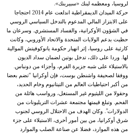
لروسيا، ومعظمه لبنك «سبيربنك».
حركة الميدان الديمقراطية اندلعت عام 2014 احتجاجا
على الابتزاز المالي المدعوم بالتدخل السياسي الروسي
في الشؤون الأوكرانية، والفساد المستشري. وسرعان ما
حظيت بدعم الولايات المتحدة والاتحاد الأوروبي، وكانت
كارثية على روسيا، إثر انهيار حكومة يانوكوفيتش الموالية
لها. وردا على ذلك، تدخل بوتين لضمان سداد الديون
بالاستيلاء على شبه جزيرة القرم، وأجزاء من دونباس.
ووفقا لصحيفة واشنطن بوست، فإن أوكرانيا “تضم بعضا
من أكبر احتياطيات العالم من التيتانيوم وخام الحديد،
وحقولا من الليثيوم غير المستغل، ورواسب هائلة من
الفحم. وتبلغ قيمتها مجتمعة عشرات التريليونات من
الدولارات”. وكان الهدف من الاحتلال الروسي لجنوب
شرق أوكرانيا، من بين أمور أخرى، الاستيلاء على جزء
من هذه الموارد، فضلا عن صناعة الصلب والموارد