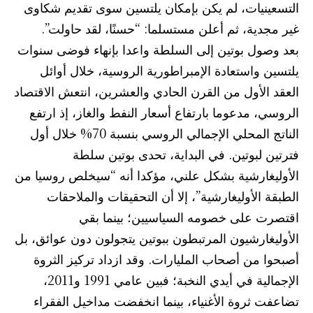
التسعينيات، لم يكن بإمكان يلتسين سوى تقديم شكاوى
غير مجدية، ثم أعلن مستسلما: “حسنًا، لقد حاولت”.
بعد وصول بوتين إلى السلطة واعدا بإنهاء فوضى سنوات
يلتسين واستعادة الإمبراطورية الروسية، خلال أوائل
العقد الأول من القرن الحادي والعشرين، انتعش الاقتصاد
الروسي، مدعوما بارتفاع أسعار النفط والغاز، إذ ارتفع
الناتج المحلي الإجمالي الروسي بنسبة 70% خلال أول
فترتين لبوتين. في البداية، تحدى بوتين سلطة
الأوليغارشية بشكل علني، مؤكدا أنه “سيخلص روسيا من
الطبقة الأوليغارشية”، إلا أن التحقيقات والملاحقات
اقتصرت على خصومه السياسيين؛ بينما بقي
الأوليغارشيون المرتبطون ببوتين يتجولون دون عوائق، بل
أصبحوا من أصحاب المليارات. وقد ازداد تركيز الثروة
الإجمالية في أيدي النخبة؛ فبين عامي 1991 و2011،
تضاعفت ثروة الأغنياء، بينما انخفضت مداخيل الفقراء