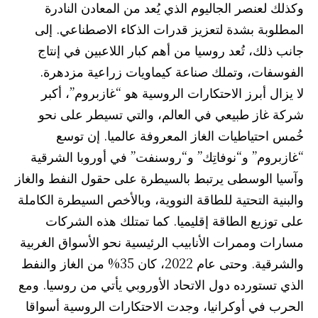
وكذلك لعنصر الجاليوم الذي يُعد من المعادن النادرة
المطلوبة بشدة لتعزيز قدرات الذكاء الاصطناعي. إلى
جانب ذلك، تُعد روسيا من أهم كبار اللاعبين في إنتاج
الفوسفات، وتملك صناعة كيماويات زراعية مزدهرة.
لا يزال أبرز الاحتكارات الروسية هو “غازبروم”، أكبر
شركة غاز طبيعي في العالم، والتي تسيطر على نحو
خُمس احتياطيات الغاز المعروفة عالميا. إن توسع
“غازبروم” و“نوفاتِك” و“روسنفت” في أوروبا الشرقية
وآسيا الوسطى يرتبط بالسيطرة على حقول النفط والغاز
والبنية التحتية للطاقة النووية، وبالأخص السيطرة الكاملة
على توزيع الطاقة إقليميا. كما تمتلك هذه الشركات
مسارات وممرات الأنابيب الرئيسية نحو الأسواق الغربية
والشرقية. وحتى عام 2022، كان 35% من الغاز والنفط
الذي تستورده دول الاتحاد الأوروبي يأتي من روسيا. ومع
الحرب في أوكرانيا، وجدت الاحتكارات الروسية أسواقا