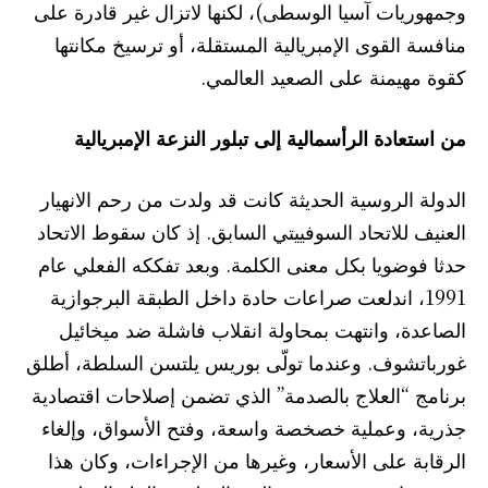
وجمهوريات آسيا الوسطى)، لكنها لاتزال غير قادرة على
منافسة القوى الإمبريالية المستقلة، أو ترسيخ مكانتها
كقوة مهيمنة على الصعيد العالمي.
من استعادة الرأسمالية إلى تبلور النزعة الإمبريالية
الدولة الروسية الحديثة كانت قد ولدت من رحم الانهيار
العنيف للاتحاد السوفييتي السابق. إذ كان سقوط الاتحاد
حدثا فوضويا بكل معنى الكلمة. وبعد تفككه الفعلي عام
1991، اندلعت صراعات حادة داخل الطبقة البرجوازية
الصاعدة، وانتهت بمحاولة انقلاب فاشلة ضد ميخائيل
غورباتشوف. وعندما تولّى بوريس يلتسن السلطة، أطلق
برنامج “العلاج بالصدمة” الذي تضمن إصلاحات اقتصادية
جذرية، وعملية خصخصة واسعة، وفتح الأسواق، وإلغاء
الرقابة على الأسعار، وغيرها من الإجراءات، وكان هذا