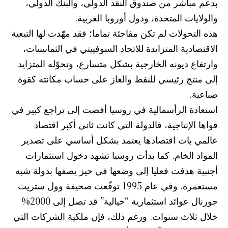
بدعم مباشر من صندوق النقد الدولي، والبنك الدولي،
والولايات المتحدة، ودول أوروبا الغربية.
هذه التحولات لم تكن مفاجئة تماما؛ فقد مهّدت لها التبعية
الاقتصادية المتزايدة للاتحاد السوفييتي في الثمانينيات،
وارتفاع ديونه الخارجية بشكل متسارع، وتحوّله المتزايد
إلى منتج رئيسي للنفط والغاز على حساب مكانته كقوة
صناعية.
استعادة الرأسمالية في روسيا أفضت إلى تراجع كبير في
قواها الإنتاجية، فالدولة التي كانت ثاني أكبر اقتصاد
عالمي بات اقتصادها يعتمد بشكل أساسي على تصدير
المواد الخام. كما بدأت روسيا تشهد دخول استثمارات
أجنبية هدفت فعليا إلى وضعها في حيز يصفها بدولة شبه
مستعمرة. وفي عام 1995 توقّعت صحيفة وول ستريت
جورنال عوائد استثمارية “خيالية” قد تصل إلى 2000%
خلال ثلاث سنوات. ورغم ذلك، فإن ملكية الشركات التي