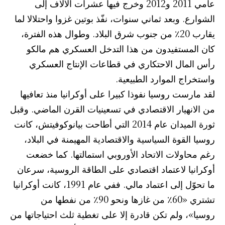
عامي 2011 و2012 وخرج فيها عشرات الآلاف إلى
الشوارع. وبعد ثماني سنوات، نفّذ بوتين غزوا واحتلالا لما
يقارب 20٪ من جنوب شرق البلاد. وطوال هذه الفترة،
كان المستفيدون من هذا التدخل العسكري هم مالكو
رأس المال الاحتكاري في قطاعات الإنتاج العسكري
واستخراج الموارد الطبيعية.
لقد مارست روسيا نفوذا كبيرا على أوكرانيا منذ تعافيها
من الانهيار الاقتصادي في تسعينيات القرن الماضي. وقبل
ثورة الميدان عام 2014 التي أطاحت بيانوكوفيتش، كانت
روسيا القوة السياسية والاقتصادية المهيمنة في البلاد،
رغم محاولات الاتحاد الأوروبي استمالتها. كما خضعت
أوكرانيا لاعتماد اقتصادي على الطاقة الروسية، سرعان
ما تحوّل إلى اعتماد مالي. ففي عام 1991، كانت أوكرانيا
تشتري «60٪ من غازها ونحو 90٪ من نفطها من
روسيا»، ولم تكن قادرة إلا على تغطية ثلث احتياجاتها من