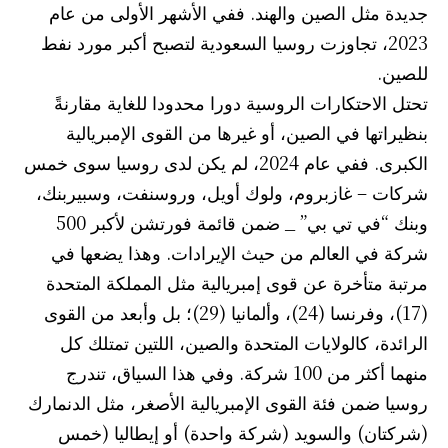
جديدة مثل الصين والهند. ففي الأشهر الأولى من عام
2023، تجاوزت روسيا السعودية لتصبح أكبر مورد نفط
للصين.
تحتل الاحتكارات الروسية دورا محدودا للغاية مقارنةً
بنظيراتها في الصين، أو غيرها من القوى الإمبريالية
الكبرى. ففي عام 2024، لم يكن لدى روسيا سوى خمس
شركات – غازبروم، ولوك أويل، وروسنفت، وسبيربنك،
وبنك “في تي بي” _ ضمن قائمة فورتشن لأكبر 500
شركة في العالم من حيث الإيرادات. وهذا يضعها في
مرتبة متأخرة عن قوى إمبريالية مثل المملكة المتحدة
(17)، وفرنسا (24)، وألمانيا (29)؛ بل وأبعد من القوى
الرائدة، كالولايات المتحدة والصين، اللتين تمتلك كل
منهما أكثر من 100 شركة. وفي هذا السياق، تندرج
روسيا ضمن فئة القوى الإمبريالية الأصغر، مثل الدنمارك
(شركتان) والسويد (شركة واحدة) أو إيطاليا (خمس