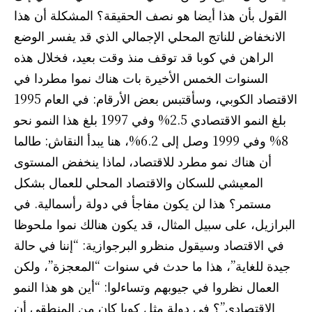
القول بأن هذا أيضا هو نصف الحقيقة؟ المشكلة أن هذا
الانخفاض للناتج المحلي الإجمالي الذي قد يفسر الوضع
الراهن في كوبا قد توقف منذ وقت بعيد، فخلال هذه
السنوات الخمس الأخيرة بات هناك نموا مطردا في
الاقتصاد الكوبي، وسأقتبس بعض الأرقام: في العام 1995
بلغ النمو الاقتصادي 2.5% وفي 1997 بلغ هذا النمو نحو
8% وفي 1999 وصل إلى 6.2%، هنا يبدأ النقاش: طالما
أن هناك نمو مطرد للاقتصاد، لماذا ينخفض المستوى
المعيشي للسكان والاقتصاد المحلي للعمال بشكل
مستمر؟ هذا لن يكون مفاجأ في دولة رأسمالية. في
البرازيل، على سبيل المثال، قد يكون هنالك نموا ملحوظا
في الاقتصاد وسيقول منظرو البرجوازية: “إننا في حالة
جيدة للغاية”، هذا ما حدث في سنوات “المعجزة”، ولكن
العمال نظروا في جيوبهم وتساءلوا: “أين هو هذا النمو
الاقتصادي”؟ في دولة مثل كوبا كان من المنطقي أن