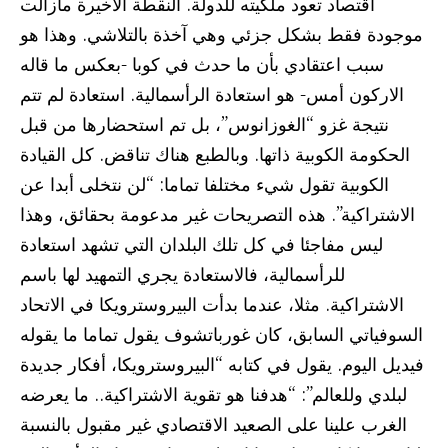
اقتصاد تعود ملكيته للدولة. النقطة الأخيرة مازالت
موجودة فقط بشكل جزئي وهي آخذة بالتلاشي. وهذا هو
سبب اعتقادي بأن ما حدث في كوبا -بعكس ما قاله
الاركون أمس- هو استعادة الرأسمالية. استعادة لم تتم
نتيجة غزو “الغوزانوس”، بل تم استحضارها من قبل
الحكومة الكوبية ذاتها. وبالطبع هناك تناقض. كل القيادة
الكوبية تقول شيء مختلفا تماما: “لن نتخلى أبدا عن
الاشتراكية”. هذه التصريحات غير مدعومة بحقائق، وهذا
ليس مفاجئا في كل تلك البلدان التي تشهد استعادة
للرأسمالية، فالاستعادة يجري التمهيد لها باسم
الاشتراكية. مثلا، عندما بدأت البيروسترويكا في الاتحاد
السوفياتي السابق، كان غورباتشوف يقول تماما ما يقوله
فيديل اليوم. يقول في كتابه “البيروسترويكا، أفكار جديدة
لبلدي وللعالم”: “هدفنا هو تقوية الاشتراكية.. ما يعرضه
الغرب علينا على الصعيد الاقتصادي غير مقبول بالنسبة