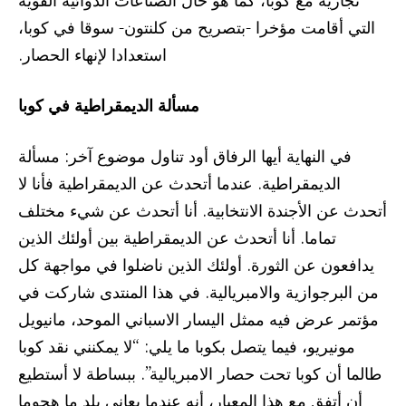
التي أقامت مؤخرا -بتصريح من كلنتون- سوقا في كوبا،
استعدادا لإنهاء الحصار.
مسألة الديمقراطية في كوبا
في النهاية أيها الرفاق أود تناول موضوع آخر: مسألة
الديمقراطية. عندما أتحدث عن الديمقراطية فأنا لا
أتحدث عن الأجندة الانتخابية. أنا أتحدث عن شيء مختلف
تماما. أنا أتحدث عن الديمقراطية بين أولئك الذين
يدافعون عن الثورة. أولئك الذين ناضلوا في مواجهة كل
من البرجوازية والامبريالية. في هذا المنتدى شاركت في
مؤتمر عرض فيه ممثل اليسار الاسباني الموحد، مانيويل
مونيريو، فيما يتصل بكوبا ما يلي: “لا يمكنني نقد كوبا
طالما أن كوبا تحت حصار الامبريالية”. ببساطة لا أستطيع
أن أتفق مع هذا المعيار، أنه عندما يعاني بلد ما هجوما