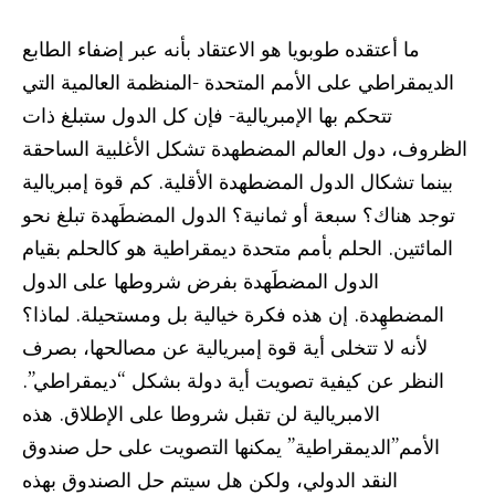
ما أعتقده طوبويا هو الاعتقاد بأنه عبر إضفاء الطابع
الديمقراطي على الأمم المتحدة -المنظمة العالمية التي
تتحكم بها الإمبريالية- فإن كل الدول ستبلغ ذات
الظروف، دول العالم المضطهدة تشكل الأغلبية الساحقة
بينما تشكال الدول المضطهدة الأقلية. كم قوة إمبريالية
توجد هناك؟ سبعة أو ثمانية؟ الدول المضطَهدة تبلغ نحو
المائتين. الحلم بأمم متحدة ديمقراطية هو كالحلم بقيام
الدول المضطَهدة بفرض شروطها على الدول
المضطهِدة. إن هذه فكرة خيالية بل ومستحيلة. لماذا؟
لأنه لا تتخلى أية قوة إمبريالية عن مصالحها، بصرف
النظر عن كيفية تصويت أية دولة بشكل “ديمقراطي”.
الامبريالية لن تقبل شروطا على الإطلاق. هذه
الأمم”الديمقراطية” يمكنها التصويت على حل صندوق
النقد الدولي، ولكن هل سيتم حل الصندوق بهذه