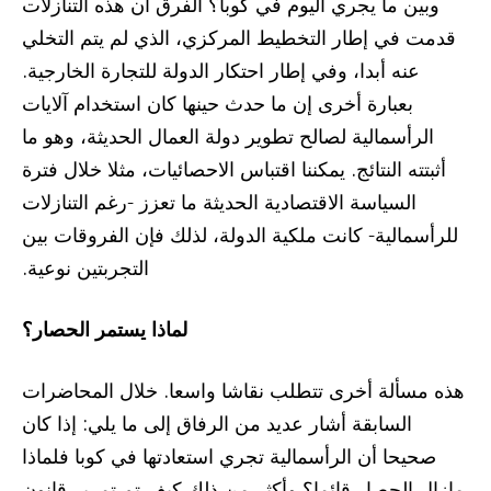
وبين ما يجري اليوم في كوبا؟ الفرق أن هذه التنازلات
قدمت في إطار التخطيط المركزي، الذي لم يتم التخلي
عنه أبدا، وفي إطار احتكار الدولة للتجارة الخارجية.
بعبارة أخرى إن ما حدث حينها كان استخدام آلايات
الرأسمالية لصالح تطوير دولة العمال الحديثة، وهو ما
أثبتته النتائج. يمكننا اقتباس الاحصائيات، مثلا خلال فترة
السياسة الاقتصادية الحديثة ما تعزز -رغم التنازلات
للرأسمالية- كانت ملكية الدولة، لذلك فإن الفروقات بين
التجربتين نوعية.
لماذا يستمر الحصار؟
هذه مسألة أخرى تتطلب نقاشا واسعا. خلال المحاضرات
السابقة أشار عديد من الرفاق إلى ما يلي: إذا كان
صحيحا أن الرأسمالية تجري استعادتها في كوبا فلماذا
مازال الحصار قائما؟ وأكثر من ذلك كيف تم تمرير قانون