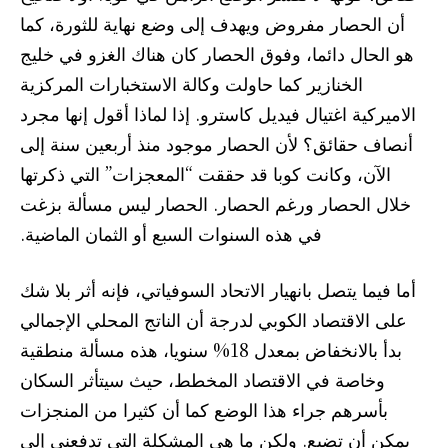
أن الحصار مفروض ويهدف إلى وضع نهاية للثورة، كما
هو الحال دائما، وفوق الحصار كان هناك الغزو في خليج
الخنازير كما حاولت وكالة الاستخبارات المركزية
الاميركية اغتيال فيديل كاسترو. إذا لماذا أقول إنها مجرد
أنصاف حقائق؟ لأن الحصار موجود منذ أربعين سنة إلى
الآن، وكانت كوبا قد حققت “المعجزات” التي ذكرتها
خلال الحصار ورغم الحصار. الحصار ليس مسألة بزغت
في هذه السنوات السبع أو الثمان الماضية.
أما فيما يتصل بانهيار الاتحاد السوفياتي، فإنه أثر بلا شك
على الاقتصاد الكوبي لدرجة أن الناتج المحلي الإجمالي
بدأ بالانخفاض بمعدل 18% سنويا، هذه مسألة منطقية
وخاصة في الاقتصاد المخطط، حيث سيتأثر السكان
بأسرهم جراء هذا الوضع كما أن كثيرا من المنجزات
يمكن أن تضيع. ولكن ما هي المشكلة التي تدفعني إلى