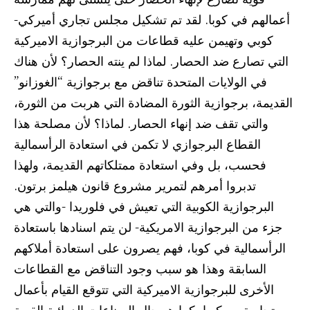
أعمالهم في كوبا. لقد تم تشكيل مجلس تجاري أميركي-
كوبي وتهيمن عليه قطاعات من البرجوازية الاميركية
التي تصارع ضد الحصار. لماذا لم ينته الحصار؟ لأن هناك
في الولايات المتحدة تناقض مع برجوازية “الغوزانو”
القديمة، برجوازية الثورة المضادة التي هربت من الثورة،
والتي تقف ضد إنهاء الحصار. لماذا؟ لأن مصلحة هذا
القطاع البرجوازي لا تكمن في استعادة الرأسمالية
فحسب، بل وفي استعادة ممتلكاتهم القديمة، ولهذا
تدبروا أمرهم لتمرير مشروع قانون هيلمز برتون.
البرجوازية الكوبية التي تعيش في فلوريدا -والتي هي
جزء من البرجوازية الامريكية- لن يتم اسنادها باستعادة
الرأسمالية في كوبا، فهم يصرون على استعادة أملاكهم
السابقة وهذا هو سبب وجود التناقض مع القطاعات
الأخرى للبرجوازية الاميركية التي تتوقع القيام بأعمال
تجارية مع كوبا، كما هو حال الصناعات الدوائية القوية