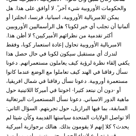
والحكومات الأوروبية شيء آخر”. لا أوافق على هذا. هل
يمكن للامبريالية الأوروبية، اسبانيا، فرنسا، انجلترا أو
ألمانيا أن تجلب أي خير لكوبا؟ هل الرأسماليين الأوروبيين
أكثر تقدمية من نظرائهم الأميركيين؟ لا أظن هذا.
الامبريالية الأوروبية تحاول إعادة استعمار كوبا، وفقط
لندرك أي مستقبل سيكون لكوبا في حال حصل هذا
يكفي إلقاء نظرة لرؤية كيف يعاملون مستعمراتهم. دعونا
نسأل رفاقنا في الهند كيف تعاملوا مع الوضع عندما كانوا
مستعمرة أوروبية. دعونا نسأل رفاقنا في شمال افريقيا،
أو -دون أن نبتعد كثيرا- اخوتنا في أميركا اللاتينية حول
ماهية الدور الاسباني. دعونا نسأل المستعمرات البرتغالية
السابقة، بما فيها البرازيل، حول تجربتهم. السؤال الثاني:
ألا تواصل الولايات المتحدة سياستها القديمة وكأن شيئا لم
يحدث؟ كلا إنهم لا يقومون بذلك. هنالك برجوازية أميركية
قوية تصارع لإنهاء الحصار حتى يتسنى لهم ممارسة